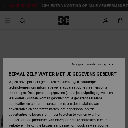
Ga
naar
SALE ON SALE*:
25% EXTRA KORTING OP ALLE AFGEPRIJSDE ITEM
Productinformatie
SALE ON SALE
HEREN SALE
ESSENTIALS
ESSENTIALS
ESSENTIALS
SKATESHOP
SNOWBOARDSHOP
Toegang tot
Schoenen
Schoenen
Sale schoenen
Stag
Astrix
Nieuwe
Nieuwe
Petten &
Chelsea
Pixie
Nieuwe
Snowboardjassen
Court Graffik
Nieuwe
Nieuwe
Petten &
Skateschoenen
Team
Snowboardjassen
Snowboardschoene
Boots
mijn bestelling
Collectie
Collectie
hoeden
Collectie
Collectie
Collectie
hoeden
HEREN
DAMES SALE
HIGHLIGHTS
HIGHLIGHTS
SCHOENEN
GEMEENSCHAP
DAMES
Kleding
Snow
Kleding
Court Graffik
Ducati
Court Graffik
Astrix
Snowboardbroeken
Pure
Alles
Snowboardbroeken
Snowboardjassen
Snowboardjassen
Levering
SNOWBOARDSHOP
Skateschoenen
Sweatshirts
Mutsen
Sneakers
Skate
T-Shirts
Mutsen
weergeven
Doorgaan zonder accepteren
DAMES
KINDEREN
SCHOENEN
SCHOENEN
KLEDING
Accessoires
Sale
Lynx
DC Command
View All
DC Command
Alles
Stag
Snowboardschoene
Snowboardbroeken
Snowboardbroeken
BEPAAL ZELF WAT ER MET JE GEGEVENS GEBEURT
Retouren
SALE
KINDEREN
accessoires
Sneakers
T-Shirts
Tassen &
Skate
weergeven
Baby schoenen
Hoodies &
Tassen &
Wij en onze partners gebruiken cookies of gelijkwaardige
SNOWBOARDSHOP
rugzakken
sweatshirts
rugzakken
technologieën om informatie op je apparaat op te slaan en/of te
KINDEREN
KLEDING
KLEDING
ACCESSOIRES
SNOW
Pure
Manteca
Manteca
Winterlaarzen
Accessoires
Mutsen
raadplegen. Deze persoonsgegevens (zoals je navigatiegegevens en
Betaling
Sale snow-
Slippers
Overhemden
Slippers
Sneakers
je IP-adres) kunnen worden gebruikt om je gepersonaliseerde
artikelen
Alles
Jasjes &
Alles
publicaties en content te presenteren; om de prestaties van
SKATE
ACCESSOIRES
T-Shirts
Net
Construct
Best Sellers
Polair fleeces
Alles
Alles
weergeven
jassen
weergeven
advertenties en content te meten; om gepersonaliseerde
Giftcard
Winterlaarzen
Jeans
Snowboardschoene
Alles
& softshells
weergeven
weergeven
advertenties te leveren; om meer te weten te komen over hun
Jasjes &
weergeven
publiek; om de producten van onze partners te ontwikkelen en te
COURT
Jasjes &
Alles
Ascend
jassen
Overhemden
verbeteren. Je kunt je keuzes aanpassen om cookies waarvoor je
Quiksilver
GRAFFIK
jassen
weergeven
Snowboardschoene
Jasjes &
Unisex
Mutsen