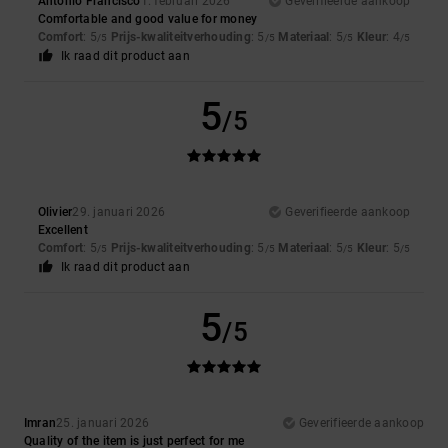
Antonio Francisco
1. februari 2026
Geverifieerde aankoop
Comfortable and good value for money
Comfort
: 5
Prijs-kwaliteitverhouding
: 5
Materiaal
: 5
Kleur
: 4
/5
/5
/5
/5
Ik raad dit product aan
5
/5
Olivier
29. januari 2026
Geverifieerde aankoop
Excellent
Comfort
: 5
Prijs-kwaliteitverhouding
: 5
Materiaal
: 5
Kleur
: 5
/5
/5
/5
/5
Ik raad dit product aan
5
/5
Imran
25. januari 2026
Geverifieerde aankoop
Quality of the item is just perfect for me