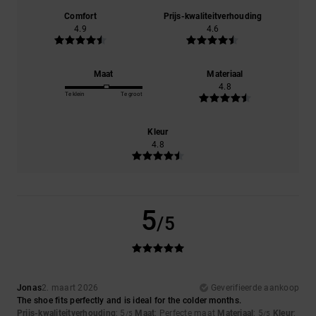
Comfort
Prijs-kwaliteitverhouding
4.9
4.6
Maat
Materiaal
4.8
Te klein
Te groot
Kleur
4.8
5
/5
Jonas
2. maart 2026
Geverifieerde aankoop
The shoe fits perfectly and is ideal for the colder months.
Prijs-kwaliteitverhouding
: 5
Maat
: Perfecte maat
Materiaal
: 5
Kleur
:
/5
/5