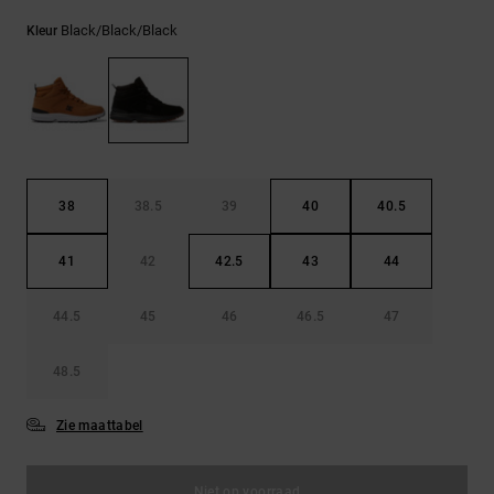
FAQ
Riemen &
bekijken
portemonnees
Black/black/black
Kleur
38
38.5
39
40
40.5
41
42
42.5
43
44
44.5
45
46
46.5
47
48.5
Zie maattabel
Niet op voorraad