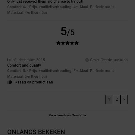
Only just received them, no chance to try out!
Comfort
: 4
Prijs-kwaliteitverhouding
: 4
Maat
: Perfecte maat
/5
/5
Materiaal
: 4
Kleur
: 5
/5
/5
5
/5
Luis
8. december 2025
Geverifieerde aankoop
Comfort and quality
Comfort
: 5
Prijs-kwaliteitverhouding
: 5
Maat
: Perfecte maat
/5
/5
Materiaal
: 5
Kleur
: 5
/5
/5
Ik raad dit product aan
1
2
>
Geverifieerd door
TrustVille
ONLANGS BEKEKEN