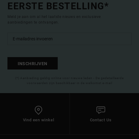
EERSTE BESTELLING*
Meld je aan om al het laatste nieuws en exclusieve
aanbiedingen te ontvangen.
INSCHRIJVEN
(*) Aanbieding geldig online voor nieuwe leden - De gedetailleerde
voorwaarden zijn beschikbaar in de welkomst e-mail
Vind een winkel
Contact Us