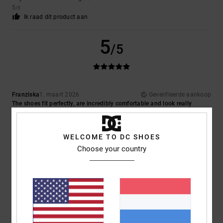
5
/5
Ik raad dit product aan
5
/5
Franziska
1. maart 2026
Geverifieerde aankoop
The shoes fit perfectly, are incredibly comfortable and look really
stylish too. I’d definitely recommend them, and the value for money is
unbeatable.
Prijs-kwaliteitverhouding
: 5
Materiaal
: 5
Kleur
: 5
/5
/5
/5
WELCOME TO DC SHOES
Ik raad dit product aan
Choose your country
4
/5
Andreas
13. februari 2026
Geverifieerde aankoop