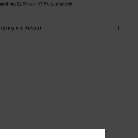
stelling
52.5% leer, 47.5% synthetisch
rging en Retour