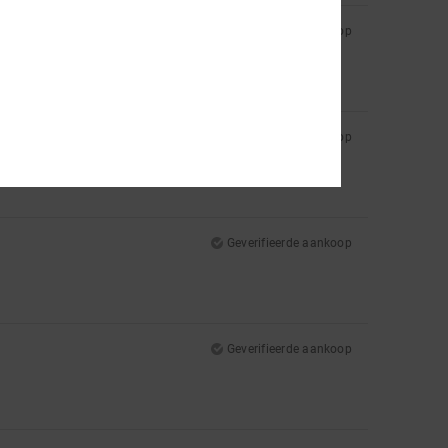
Geverifieerde aankoop
Geverifieerde aankoop
Geverifieerde aankoop
Geverifieerde aankoop