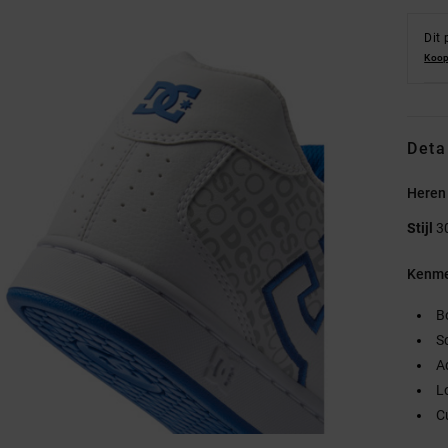
Dit 
Koop
Deta
Heren
Stijl
3
Kenme
B
S
A
L
C