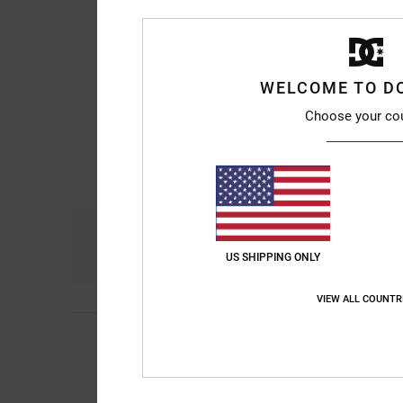
WELCOME TO D
Choose your co
Comfort
Pri
4.9
US SHIPPING ONLY
VIEW ALL COUNTR
5
/5
Matthew
5. juni 202
I really like these s
Comfort
: 5
Prijs-k
/5