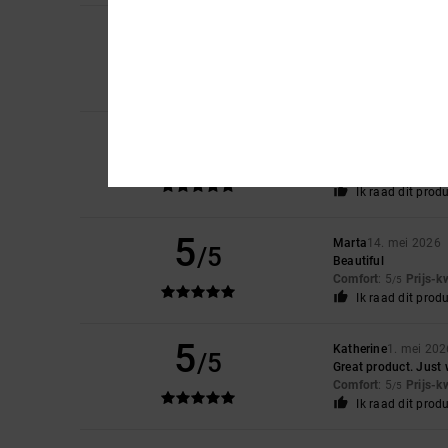
3
Geraint
28. mei 2026
/5
Great but to small
Comfort
: 2
Prijs-k
/5
Ik raad dit prod
5
Jonathan
16. mei 2
/5
All round great shoe
Comfort
: 5
Prijs-k
/5
Ik raad dit prod
5
Marta
14. mei 2026
/5
Beautiful
Comfort
: 5
Prijs-k
/5
Ik raad dit prod
5
Katherine
1. mei 202
/5
Great product. Just 
Comfort
: 5
Prijs-k
/5
Ik raad dit prod