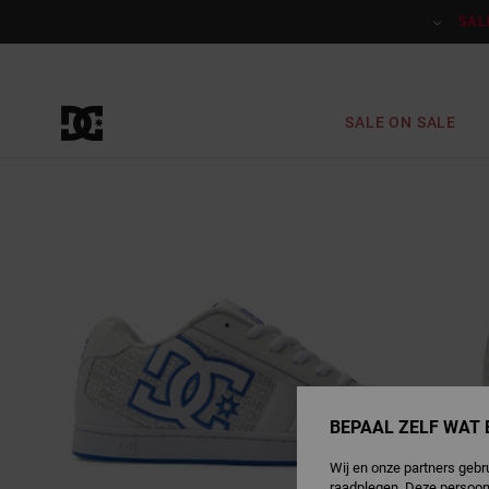
Ga
naar
SAL
Productinformatie
SALE ON SALE
BEPAAL ZELF WAT 
Wij en onze partners gebr
raadplegen. Deze persoon