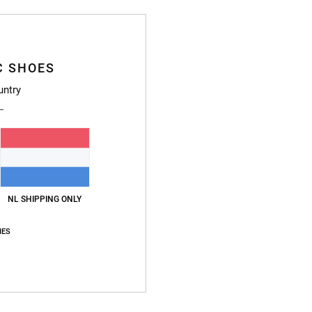
Gemiddelde score
4.9
C SHOES
/5
untry
gebaseerd op
34 geverifieerde beoordelingen
sinds september 2025
91% van onze klanten bevelen dit product aan
js-kwaliteitverhouding
Maat
Materia
4.9
4.9
NL SHIPPING ONLY
Te klein
Te groot
IES
6
hoes as I can wear them as smart black trainers
waliteitverhouding
: 4
Maat
: Perfecte maat
Materiaal
: 5
Kleur
: 5
/5
/5
/5