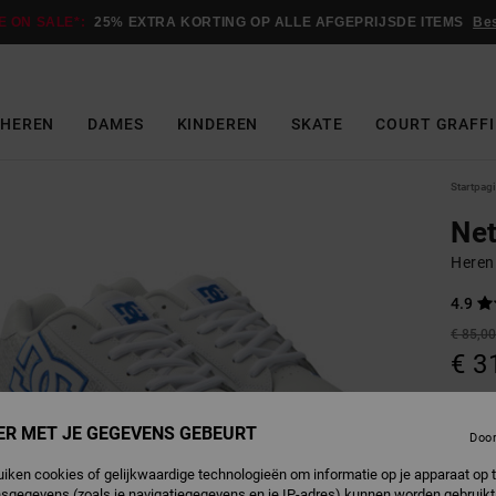
E ON SALE*:
25% EXTRA KORTING OP ALLE AFGEPRIJSDE ITEMS
Be
HEREN
DAMES
KINDEREN
SKATE
COURT GRAFFI
Startpag
Ne
Heren
4.9
€ 85,0
€ 3
SALE
SALE 
ER MET JE GEGEVENS GEBEURT
Doo
uiken cookies of gelijkwaardige technologieën om informatie op je apparaat op t
W
Kleur
sgegevens (zoals je navigatiegegevens en je IP-adres) kunnen worden gebruikt