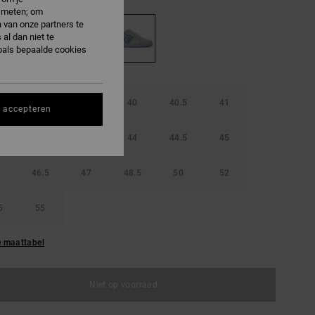
e meten; om
 van onze partners te
al dan niet te
oals bepaalde cookies
38.5
39
40
40.5
41
s accepteren
42.5
43
44
44.5
45
46.5
47
48.5
50
52
5
55
e maattabel
Niet op voorraad