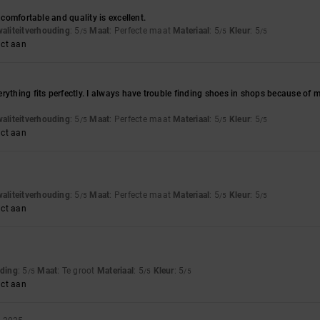
t,comfortable and quality is excellent.
waliteitverhouding
: 5
Maat
: Perfecte maat
Materiaal
: 5
Kleur
: 5
/5
/5
/5
uct aan
rything fits perfectly. I always have trouble finding shoes in shops because of m
waliteitverhouding
: 5
Maat
: Perfecte maat
Materiaal
: 5
Kleur
: 5
/5
/5
/5
uct aan
waliteitverhouding
: 5
Maat
: Perfecte maat
Materiaal
: 5
Kleur
: 5
/5
/5
/5
uct aan
uding
: 5
Maat
: Te groot
Materiaal
: 5
Kleur
: 5
/5
/5
/5
uct aan