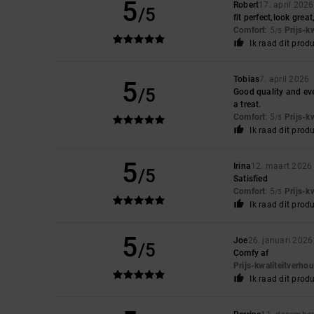
5
Robert
17. april 2026
/5
fit perfect,look grea
Comfort
: 5
Prijs-k
/5
Ik raad dit prod
Tobias
7. april 2026
5
/5
Good quality and eve
a treat.
Comfort
: 5
Prijs-k
/5
Ik raad dit prod
5
Irina
12. maart 2026
/5
Satisfied
Comfort
: 5
Prijs-k
/5
Ik raad dit prod
5
Joe
26. januari 2026
/5
Comfy af
Prijs-kwaliteitverho
Ik raad dit prod