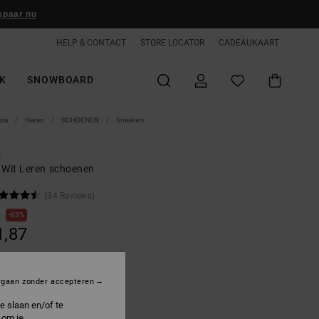
spaar nu
HELP & CONTACT
STORE LOCATOR
CADEAUKAART
K
SNOWBOARD
ina
Heren
SCHOENEN
Sneakers
t
 Wit Leren schoenen
(34 Reviews)
0
63%
1,87
ON SALE 25% EXTRA
rgaan zonder accepteren
e slaan en/of te
hite/grey/blue
 om je