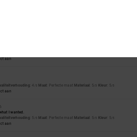
waliteitverhouding
: 4
Maat
: Te klein
Materiaal
: 4
Kleur
: 4
/5
/5
/5
uct aan
026
s
waliteitverhouding
: 5
Maat
: Perfecte maat
Materiaal
: 5
Kleur
: 5
/5
/5
/5
uct aan
waliteitverhouding
: 4
Maat
: Perfecte maat
Materiaal
: 5
Kleur
: 5
/5
/5
/5
uct aan
6
what I wanted.
waliteitverhouding
: 5
Maat
: Perfecte maat
Materiaal
: 5
Kleur
: 5
/5
/5
/5
uct aan