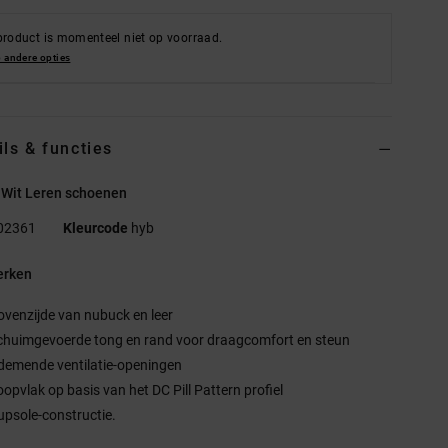
product is momenteel niet op voorraad.
 andere opties
ils & functies
 Wit Leren schoenen
02361
Kleurcode
hyb
rken
ovenzijde van nubuck en leer
chuimgevoerde tong en rand voor draagcomfort en steun
demende ventilatie-openingen
oopvlak op basis van het DC Pill Pattern profiel
upsole-constructie.