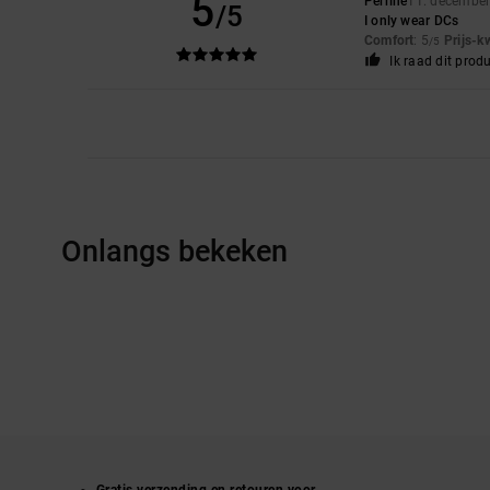
5
Perrine
11. decembe
/5
I only wear DCs
Comfort
: 5
Prijs-k
/5
Ik raad dit prod
Onlangs bekeken
Gratis verzending en retouren voor