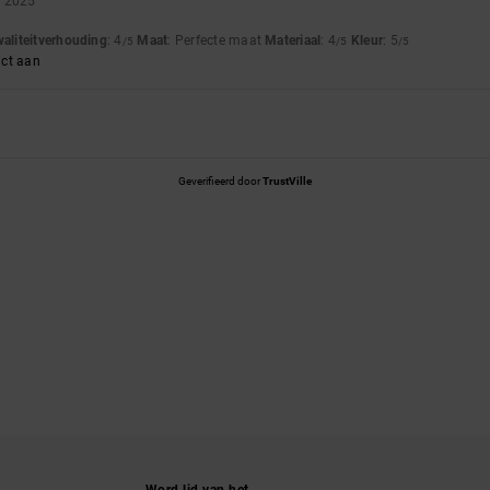
r 2025
waliteitverhouding
: 4
Maat
: Perfecte maat
Materiaal
: 4
Kleur
: 5
/5
/5
/5
uct aan
Geverifieerd door
TrustVille
Word lid van het