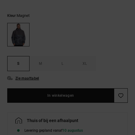
FAQ
Riemen &
bekijken
portemonnees
Magnet
Kleur
S
M
L
XL
Zie maattabel
In winkelwagen
Thuis of bij een afhaalpunt
Levering gepland vanaf
10 augustus