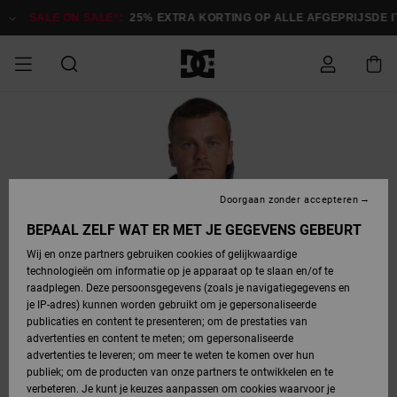
Ga
naar
SALE ON SALE*:
25% EXTRA KORTING OP ALLE AFGEPRIJSDE ITE
Productinformatie
SALE ON SALE
HEREN SALE
ESSENTIALS
ESSENTIALS
ESSENTIALS
SKATESHOP
SNOWBOARDSHOP
Toegang tot
Schoenen
Schoenen
Sale schoenen
Stag
Astrix
Nieuwe
Nieuwe
Petten &
Chelsea
Pixie
Nieuwe
Snowboardjassen
Court Graffik
Nieuwe
Nieuwe
Petten &
Skateschoenen
Team
Snowboardjassen
Snowboardschoene
Boots
mijn bestelling
Collectie
Collectie
hoeden
Collectie
Collectie
Collectie
hoeden
HEREN
DAMES SALE
HIGHLIGHTS
HIGHLIGHTS
SCHOENEN
GEMEENSCHAP
DAMES
Kleding
Snow
Kleding
Court Graffik
Ducati
Court Graffik
Astrix
Snowboardbroeken
Pure
Alles
Snowboardbroeken
Snowboardjassen
Snowboardjassen
Levering
SNOWBOARDSHOP
Skateschoenen
Sweatshirts
Mutsen
Sneakers
Skate
T-Shirts
Mutsen
weergeven
Doorgaan zonder accepteren
DAMES
KINDEREN
SCHOENEN
SCHOENEN
KLEDING
Accessoires
Sale
Lynx
DC Command
View All
DC Command
Alles
Stag
Snowboardschoene
Snowboardbroeken
Snowboardbroeken
BEPAAL ZELF WAT ER MET JE GEGEVENS GEBEURT
Retouren
SALE
KINDEREN
accessoires
Sneakers
T-Shirts
Tassen &
Skate
weergeven
Baby schoenen
Hoodies &
Tassen &
Wij en onze partners gebruiken cookies of gelijkwaardige
SNOWBOARDSHOP
rugzakken
sweatshirts
rugzakken
technologieën om informatie op je apparaat op te slaan en/of te
KINDEREN
KLEDING
KLEDING
ACCESSOIRES
SNOW
Pure
Manteca
Manteca
Winterlaarzen
Accessoires
Mutsen
raadplegen. Deze persoonsgegevens (zoals je navigatiegegevens en
Betaling
Sale snow-
Slippers
Overhemden
Slippers
Sneakers
je IP-adres) kunnen worden gebruikt om je gepersonaliseerde
artikelen
Alles
Jasjes &
Alles
publicaties en content te presenteren; om de prestaties van
SKATE
ACCESSOIRES
T-Shirts
Net
Construct
Best Sellers
Polair fleeces
Alles
Alles
weergeven
jassen
weergeven
advertenties en content te meten; om gepersonaliseerde
Giftcard
Winterlaarzen
Jeans
Snowboardschoene
Alles
& softshells
weergeven
weergeven
advertenties te leveren; om meer te weten te komen over hun
Jasjes &
weergeven
publiek; om de producten van onze partners te ontwikkelen en te
COURT
Jasjes &
Alles
Ascend
jassen
Overhemden
verbeteren. Je kunt je keuzes aanpassen om cookies waarvoor je
Quiksilver
GRAFFIK
jassen
weergeven
Snowboardschoene
Jasjes &
Unisex
Mutsen