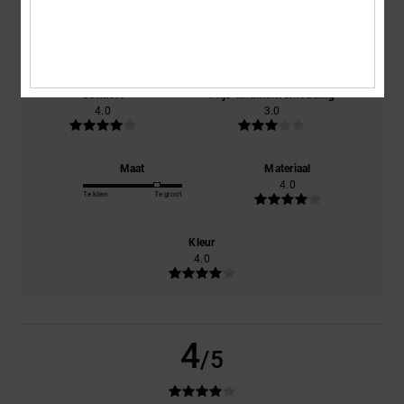
gebaseerd op
1 geverifieerde beoordelingen
sinds december
2025
100% van onze klanten bevelen dit product aan
Comfort
Prijs-kwaliteitverhouding
4.0
3.0
Maat
Materiaal
4.0
Te klein
Te groot
Kleur
4.0
4
/5