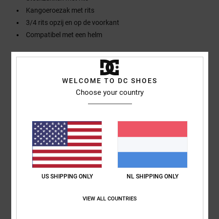
Kangoeroezak met rits
3/4 rits opzij en op de voorkant
Compatibel met een helm
Samenstelling
[Hoofdstof] 100% nylon
WELCOME TO DC SHOES
Choose your country
Bezorging en Retour
Reviews van klanten
Gemiddelde score
US SHIPPING ONLY
NL SHIPPING ONLY
4.0
/5
VIEW ALL COUNTRIES