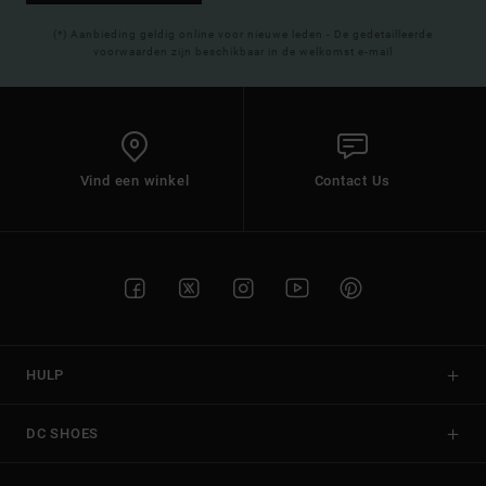
(*) Aanbieding geldig online voor nieuwe leden - De gedetailleerde
voorwaarden zijn beschikbaar in de welkomst e-mail
Vind een winkel
Contact Us
HULP
DC SHOES