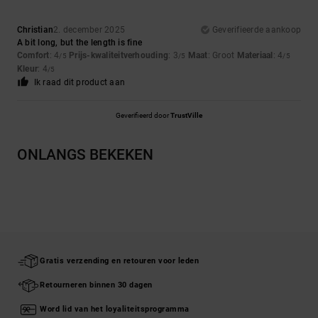
Christian
2. december 2025
Geverifieerde aankoop
A bit long, but the length is fine
Comfort
: 4
Prijs-kwaliteitverhouding
: 3
Maat
: Groot
Materiaal
: 4
/5
/5
/5
Kleur
: 4
/5
Ik raad dit product aan
Geverifieerd door
TrustVille
ONLANGS BEKEKEN
Gratis verzending en retouren voor leden
Retourneren binnen 30 dagen
Word lid van het loyaliteitsprogramma