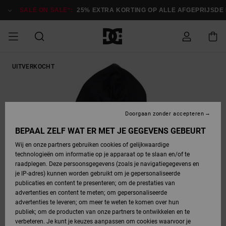
Ga
naar
SALE ON SALE*:
25% EXTRA KORTING OP ALLE AFGEPRIJSDE I
Productinformatie
SALE ON SALE
UITVERKOCHT
HEREN SALE
ESSENTIALS
ESSENTIALS
ESSENTIALS
SKATESHOP
SNOWBOARDSHOP
Toegang tot
Schoenen
Schoenen
Sale schoenen
Stag
Astrix
Nieuwe
Nieuwe
Petten &
Chelsea
Pixie
Nieuwe
Snowboardjassen
Court Graffik
Nieuwe
Nieuwe
Petten &
Skateschoenen
Team
Snowboardjassen
Snowboardschoene
Boots
mijn bestelling
Collectie
Collectie
hoeden
Collectie
Collectie
Collectie
hoeden
HEREN
DAMES SALE
HIGHLIGHTS
HIGHLIGHTS
SCHOENEN
GEMEENSCHAP
DAMES
Kleding
Snow
Kleding
Court Graffik
Ducati
Court Graffik
Astrix
Snowboardbroeken
Pure
Alles
Snowboardbroeken
Snowboardjassen
Snowboardjassen
Levering
SNOWBOARDSHOP
Skateschoenen
Sweatshirts
Mutsen
Sneakers
Skate
T-Shirts
Mutsen
weergeven
Doorgaan zonder accepteren
DAMES
KINDEREN
SCHOENEN
SCHOENEN
KLEDING
Accessoires
Sale
Lynx
DC Command
View All
DC Command
Alles
Stag
Snowboardschoene
Snowboardbroeken
Snowboardbroeken
BEPAAL ZELF WAT ER MET JE GEGEVENS GEBEURT
Retouren
SALE
KINDEREN
accessoires
Sneakers
T-Shirts
Tassen &
Skate
weergeven
Baby schoenen
Hoodies &
Tassen &
Wij en onze partners gebruiken cookies of gelijkwaardige
SNOWBOARDSHOP
rugzakken
sweatshirts
rugzakken
technologieën om informatie op je apparaat op te slaan en/of te
KINDEREN
KLEDING
KLEDING
ACCESSOIRES
SNOW
Pure
Manteca
Manteca
Winterlaarzen
Accessoires
Mutsen
raadplegen. Deze persoonsgegevens (zoals je navigatiegegevens en
Betaling
Sale snow-
Slippers
Overhemden
Slippers
Sneakers
je IP-adres) kunnen worden gebruikt om je gepersonaliseerde
artikelen
Alles
Jasjes &
Alles
publicaties en content te presenteren; om de prestaties van
SKATE
ACCESSOIRES
T-Shirts
Net
Construct
Best Sellers
Polair fleeces
Alles
Alles
weergeven
jassen
weergeven
advertenties en content te meten; om gepersonaliseerde
Giftcard
Winterlaarzen
Jeans
Snowboardschoene
Alles
& softshells
weergeven
weergeven
advertenties te leveren; om meer te weten te komen over hun
Jasjes &
weergeven
publiek; om de producten van onze partners te ontwikkelen en te
COURT
Jasjes &
Alles
Ascend
jassen
Overhemden
verbeteren. Je kunt je keuzes aanpassen om cookies waarvoor je
Quiksilver
GRAFFIK
jassen
weergeven
Snowboardschoene
Jasjes &
Unisex
Mutsen