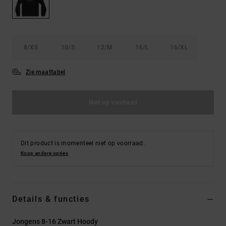
FAQ
Riemen &
bekijken
portemonnees
8/XS
10/S
12/M
14/L
16/XL
Zie maattabel
Niet op voorraad
Dit product is momenteel niet op voorraad.
Koop andere opties
Details & functies
Jongens 8-16 Zwart Hoody