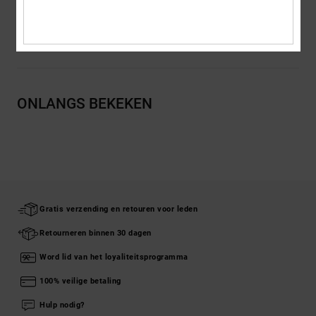
Bezorging en Retour
ONLANGS BEKEKEN
Gratis verzending en retouren voor leden
Retourneren binnen 30 dagen
Word lid van het loyaliteitsprogramma
100% veilige betaling
Hulp nodig?