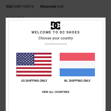
Stijl
ADBFT03074
Kleurcode
kvj0
Kenmerken
Collectie:
Lineguide-collectie
WELCOME TO DC SHOES
Stof:
French terrystof van licht katoen en polyester [260
Choose your country
g/m2]
Fit:
Standaard fit
Halslijn:
Capuchon
Mouwen:
Lange mouwen
Sluiting:
Om over het hoofd aan te trekken
Zakken:
Kangoeroezakken
voering:
capuchon met voering in dezelfde stof
US SHIPPING ONLY
NL SHIPPING ONLY
Branding:
Print links op de borst
Andere kenmerken:
Jersey tape in de nek
VIEW ALL COUNTRIES
Knoopsgaten en rond trekkoord met geknoopte uiteinden
Samenstelling
[Hoofdstof] 80% katoen, 20% polyester