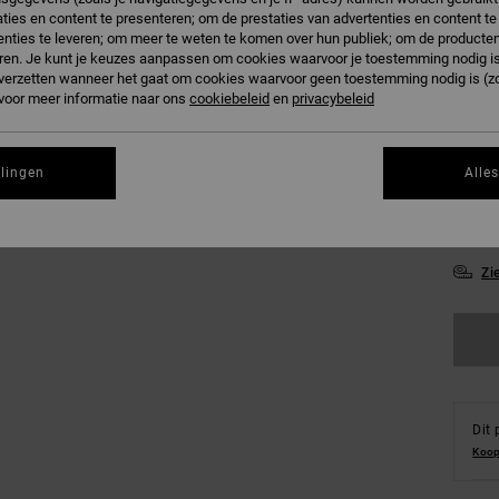
ties en content te presenteren; om de prestaties van advertenties en content t
nties te leveren; om meer te weten te komen over hun publiek; om de producten
B
Kleur
ren. Je kunt je keuzes aanpassen om cookies waarvoor je toestemming nodig is 
n verzetten wanneer het gaat om cookies waarvoor geen toestemming nodig is (z
 voor meer informatie naar ons
cookiebeleid
en
privacybeleid
llingen
Alle
XS
Zi
Dit 
Koop