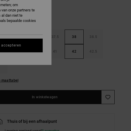
e meten; om
 van onze partners te
al dan niet te
oals bepaalde cookies
36.5
37
37.5
38
38.5
s accepteren
40
40.5
41
42
42.5
e maattabel
In winkelwagen
Thuis of bij een afhaalpunt
Levering gepland vanaf
7 augustus