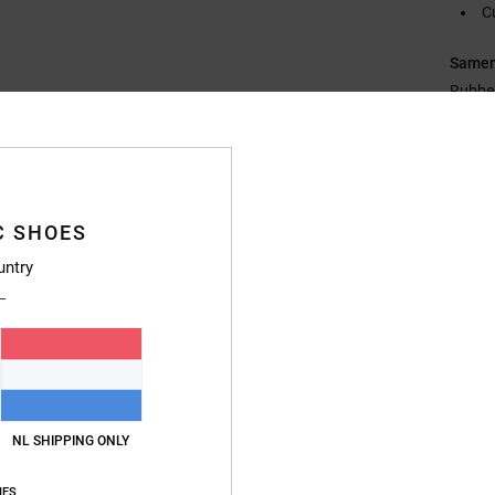
C
Samen
Rubbe
Bezo
C SHOES
untry
NL SHIPPING ONLY
IES