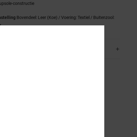
upsole-constructie
stelling
Bovendeel: Leer (Koe) / Voering: Textiel / Buitenzool:
r
rging en Retour