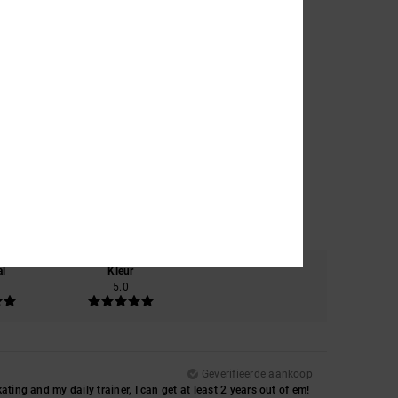
al
Kleur
5.0
Geverifieerde aankoop
ting and my daily trainer, I can get at least 2 years out of em!