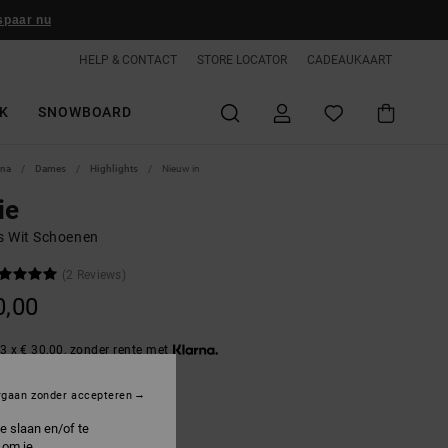
spaar nu
HELP & CONTACT
STORE LOCATOR
CADEAUKAART
K
SNOWBOARD
ina
Dames
Highlights
Nieuw in
ie
 Wit Schoenen
(2 Reviews)
0,00
3 x € 30,00, zonder rente met
rgaan zonder accepteren
hite/crazy Pink/paisley
e slaan en/of te
 om je