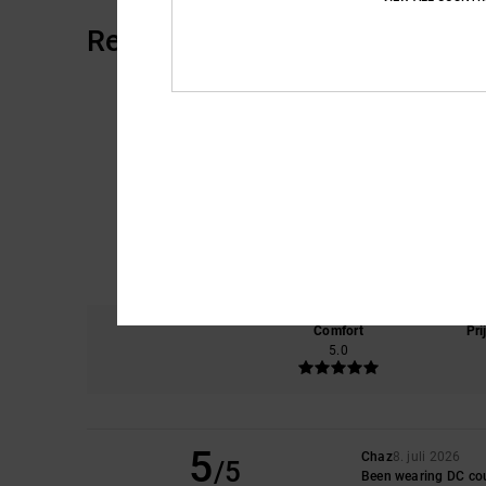
Reviews van klanten
Comfort
Pri
5.0
5
Chaz
8. juli 2026
/5
Been wearing DC cour