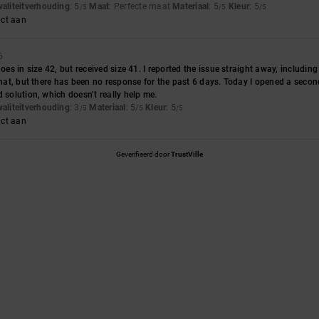
waliteitverhouding
: 5
Maat
: Perfecte maat
Materiaal
: 5
Kleur
: 5
/5
/5
/5
uct aan
6
hoes in size 42, but received size 41. I reported the issue straight away, including 
that, but there has been no response for the past 6 days. Today I opened a second
d solution, which doesn’t really help me.
waliteitverhouding
: 3
Materiaal
: 5
Kleur
: 5
/5
/5
/5
uct aan
Geverifieerd door
TrustVille