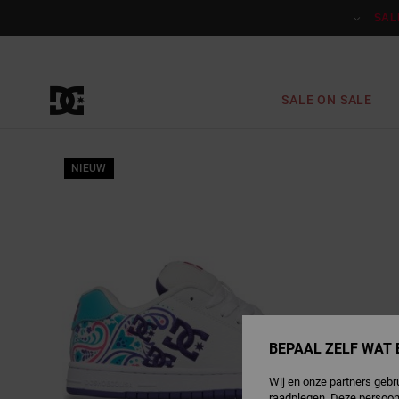
Ga
naar
SAL
Productinformatie
SALE ON SALE
NIEUW
BEPAAL ZELF WAT 
Wij en onze partners gebr
raadplegen. Deze persoon