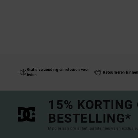
Gratis verzending en retouren voor
Retourneren binne
leden
15% KORTING
BESTELLING*
Meld je aan om al het laatste nieuws en exclusi