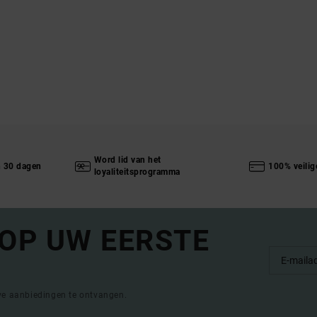
Word lid van het
n 30 dagen
100% veilig
loyaliteitsprogramma
 OP UW EERSTE
eve aanbiedingen te ontvangen.