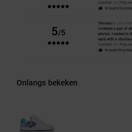
Comfort
: 5
Prijs-k
/5
Ik raad dit prod
Thomas
24. juni 202
5
I ordered a pair of s
/5
photos. I replied to 
reply with a standar
Comfort
: 5
Prijs-k
/5
Ik raad dit prod
Onlangs bekeken