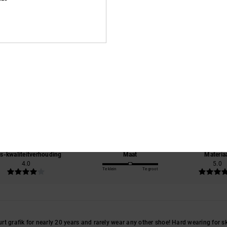
Gemiddelde score
5.0
/5
gebaseerd op
2 geverifieerde beoordelingen
sinds juni 2026
100% van onze klanten bevelen dit product aan
js-kwaliteitverhouding
Maat
Materia
4.0
5.0
Te klein
Te groot
t grafik for nearly 20 years and rarely wear any other shoe! Hard wearing for ska