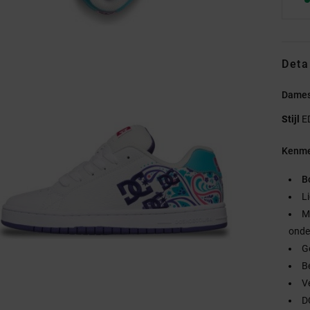
Deta
Dames
Stijl
E
Kenme
B
L
M
onde
G
B
V
D