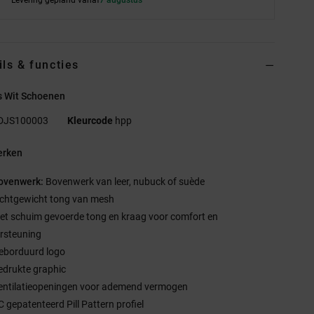
ils & functies
 Wit Schoenen
DJS100003
Kleurcode
hpp
rken
ovenwerk:
Bovenwerk van leer, nubuck of suède
ichtgewicht tong van mesh
et schuim gevoerde tong en kraag voor comfort en
rsteuning
eborduurd logo
edrukte graphic
entilatieopeningen voor ademend vermogen
C gepatenteerd Pill Pattern profiel