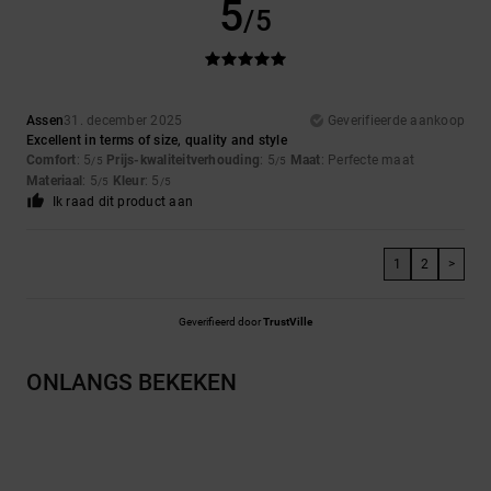
5
/5
Assen
31. december 2025
Geverifieerde aankoop
Excellent in terms of size, quality and style
Comfort
: 5
Prijs-kwaliteitverhouding
: 5
Maat
: Perfecte maat
/5
/5
Materiaal
: 5
Kleur
: 5
/5
/5
Ik raad dit product aan
1
2
>
Geverifieerd door
TrustVille
ONLANGS BEKEKEN