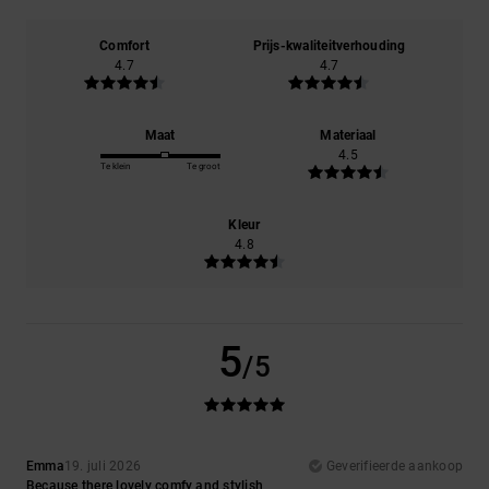
Comfort
Prijs-kwaliteitverhouding
4.7
4.7
Maat
Materiaal
4.5
Te klein
Te groot
Kleur
4.8
5
/5
Emma
19. juli 2026
Geverifieerde aankoop
Because there lovely comfy and stylish