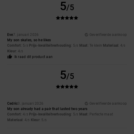
5
/5
Eve
7. januari 2026
Geverifieerde aankoop
My son skates, so he likes
Comfort
: 5
Prijs-kwaliteitverhouding
: 5
Maat
: Te klein
Materiaal
: 4
/5
/5
/5
Kleur
: 4
/5
Ik raad dit product aan
5
/5
Cedric
3. januari 2026
Geverifieerde aankoop
My son already had a pair that lasted two years
Comfort
: 4
Prijs-kwaliteitverhouding
: 5
Maat
: Perfecte maat
/5
/5
Materiaal
: 4
Kleur
: 5
/5
/5