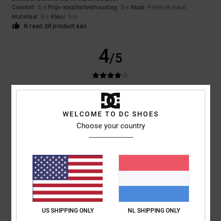
Comfort
: 5
Prijs-kwaliteitverhouding
: 5
Maat
: Perfecte maat
/5
/5
Materiaal
: 5
Kleur
: 5
/5
/5
Ik raad dit product aan
4
/5
ROMAIN
18. juni 2026
Geverifieerde aankoop
Satisfied
WELCOME TO DC SHOES
Comfort
: 4
Prijs-kwaliteitverhouding
: 4
Materiaal
: 4
Kleur
: 4
/5
/5
/5
/5
Choose your country
5
/5
Ruth
15. april 2026
Geverifieerde aankoop
They're really comfortable
US SHIPPING ONLY
NL SHIPPING ONLY
Comfort
: 5
Prijs-kwaliteitverhouding
: 5
Maat
: Te groot
Materiaal
: 5
/5
/5
/5