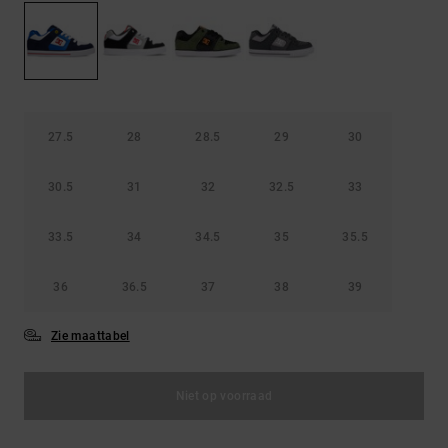
FAQ
Riemen &
bekijken
portemonnees
27.5
28
28.5
29
30
30.5
31
32
32.5
33
33.5
34
34.5
35
35.5
36
36.5
37
38
39
Zie maattabel
Niet op voorraad