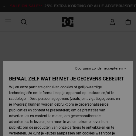
Ga
naar
SALE ON SALE*:
25% EXTRA KORTING OP ALLE AFGEPRIJSDE ITEM
Productinformatie
SALE ON SALE
HEREN SALE
ESSENTIALS
ESSENTIALS
ESSENTIALS
SKATESHOP
SNOWBOARDSHOP
Toegang tot
Schoenen
Schoenen
Sale schoenen
Stag
Astrix
Nieuwe
Nieuwe
Petten &
Chelsea
Pixie
Nieuwe
Snowboardjassen
Court Graffik
Nieuwe
Nieuwe
Petten &
Skateschoenen
Team
Snowboardjassen
Snowboardschoene
Boots
mijn bestelling
Collectie
Collectie
hoeden
Collectie
Collectie
Collectie
hoeden
HEREN
DAMES SALE
HIGHLIGHTS
HIGHLIGHTS
SCHOENEN
GEMEENSCHAP
DAMES
Kleding
Snow
Kleding
Court Graffik
Ducati
Court Graffik
Astrix
Snowboardbroeken
Pure
Alles
Snowboardbroeken
Snowboardjassen
Snowboardjassen
Levering
SNOWBOARDSHOP
Skateschoenen
Sweatshirts
Mutsen
Sneakers
Skate
T-Shirts
Mutsen
weergeven
Doorgaan zonder accepteren
DAMES
KINDEREN
SCHOENEN
SCHOENEN
KLEDING
Accessoires
Sale
Lynx
DC Command
View All
DC Command
Alles
Stag
Snowboardschoene
Snowboardbroeken
Snowboardbroeken
BEPAAL ZELF WAT ER MET JE GEGEVENS GEBEURT
Retouren
SALE
KINDEREN
accessoires
Sneakers
T-Shirts
Tassen &
Skate
weergeven
Baby schoenen
Hoodies &
Tassen &
Wij en onze partners gebruiken cookies of gelijkwaardige
SNOWBOARDSHOP
rugzakken
sweatshirts
rugzakken
technologieën om informatie op je apparaat op te slaan en/of te
KINDEREN
KLEDING
KLEDING
ACCESSOIRES
SNOW
Pure
Manteca
Manteca
Winterlaarzen
Accessoires
Mutsen
raadplegen. Deze persoonsgegevens (zoals je navigatiegegevens en
Betaling
Sale snow-
Slippers
Overhemden
Slippers
Sneakers
je IP-adres) kunnen worden gebruikt om je gepersonaliseerde
artikelen
Alles
Jasjes &
Alles
publicaties en content te presenteren; om de prestaties van
SKATE
ACCESSOIRES
T-Shirts
Net
Construct
Best Sellers
Polair fleeces
Alles
Alles
weergeven
jassen
weergeven
advertenties en content te meten; om gepersonaliseerde
Giftcard
Winterlaarzen
Jeans
Snowboardschoene
Alles
& softshells
weergeven
weergeven
advertenties te leveren; om meer te weten te komen over hun
Jasjes &
weergeven
publiek; om de producten van onze partners te ontwikkelen en te
COURT
Jasjes &
Alles
Ascend
jassen
Overhemden
verbeteren. Je kunt je keuzes aanpassen om cookies waarvoor je
Quiksilver
GRAFFIK
jassen
weergeven
Snowboardschoene
Jasjes &
Unisex
Mutsen