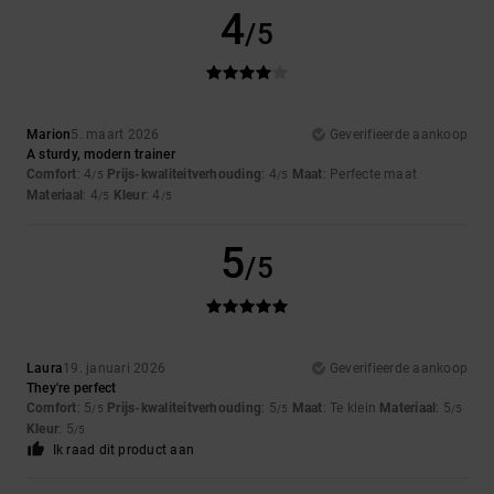
4
/5
Marion
5. maart 2026
Geverifieerde aankoop
A sturdy, modern trainer
Comfort
: 4
Prijs-kwaliteitverhouding
: 4
Maat
: Perfecte maat
/5
/5
Materiaal
: 4
Kleur
: 4
/5
/5
5
/5
Laura
19. januari 2026
Geverifieerde aankoop
They're perfect
Comfort
: 5
Prijs-kwaliteitverhouding
: 5
Maat
: Te klein
Materiaal
: 5
/5
/5
/5
Kleur
: 5
/5
Ik raad dit product aan