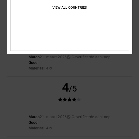
Kleur
: 5
/5
VIEW ALL COUNTRIES
Ik raad dit product aan
4
/5
Marco
21. maart 2026
Geverifieerde aankoop
Good
Materiaal
: 4
/5
4
/5
Marco
21. maart 2026
Geverifieerde aankoop
Good
Materiaal
: 4
/5