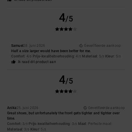
4
/5
Samuel
28. juni 2026
Geverifieerde aankoop
Half a size larger would have been better for me.
Comfort
: 4
Prijs-kwaliteitverhouding
: 4
Materiaal
: 5
Kleur
: 5
/5
/5
/5
/5
Ik raad dit product aan
4
/5
Anika
25. juni 2026
Geverifieerde aankoop
Great shoes, but unfortunately the front gets tighter and tighter over
time.
Comfort
: 3
Prijs-kwaliteitverhouding
: 3
Maat
: Perfecte maat
/5
/5
Materiaal
: 3
Kleur
: 5
/5
/5