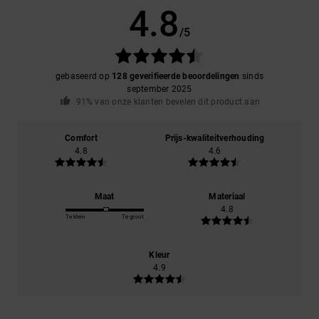
4.8
/5
gebaseerd op
128 geverifieerde beoordelingen
sinds
september 2025
91% van onze klanten bevelen dit product aan
Comfort
Prijs-kwaliteitverhouding
4.8
4.6
Maat
Materiaal
4.8
Te klein
Te groot
Kleur
4.9