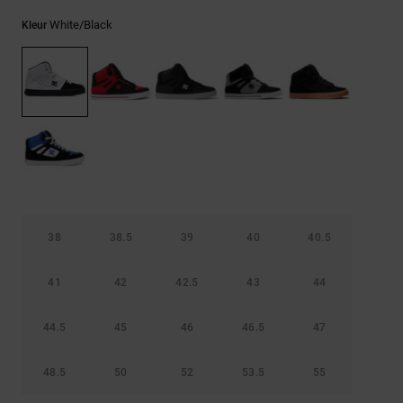
FAQ
Riemen &
bekijken
portemonnees
White/black
Kleur
38
38.5
39
40
40.5
41
42
42.5
43
44
44.5
45
46
46.5
47
48.5
50
52
53.5
55