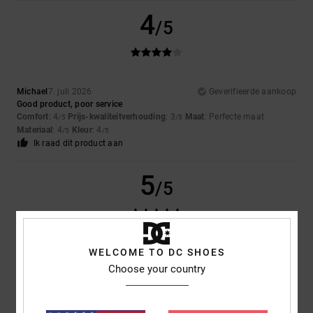
4
/5
Michael
7. juli 2026
Geverifieerde aankoop
Good product, poor service
Comfort
: 4
Prijs-kwaliteitverhouding
: 3
Maat
: Perfecte maat
/5
/5
Materiaal
: 4
Kleur
: 4
/5
/5
Ik raad dit product aan
5
/5
WELCOME TO DC SHOES
Christophe
7. juli 2026
Geverifieerde aankoop
The shoes are perfect
Choose your country
Comfort
: 5
Prijs-kwaliteitverhouding
: 5
Maat
: Perfecte maat
/5
/5
Materiaal
: 5
Kleur
: 5
/5
/5
Ik raad dit product aan