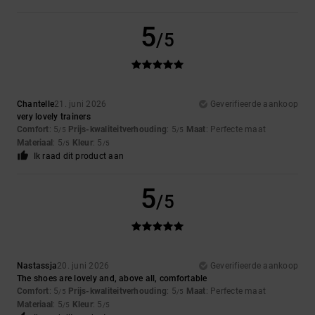
5
/5
Chantelle
21. juni 2026
Geverifieerde aankoop
very lovely trainers
Comfort
: 5
Prijs-kwaliteitverhouding
: 5
Maat
: Perfecte maat
/5
/5
Materiaal
: 5
Kleur
: 5
/5
/5
Ik raad dit product aan
5
/5
Nastassja
20. juni 2026
Geverifieerde aankoop
The shoes are lovely and, above all, comfortable
Comfort
: 5
Prijs-kwaliteitverhouding
: 5
Maat
: Perfecte maat
/5
/5
Materiaal
: 5
Kleur
: 5
/5
/5