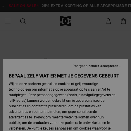
Ga
naar
SALE ON SALE*:
25% EXTRA KORTING OP ALLE AFGEPRIJSDE 
Productinformatie
SALE ON SALE
HEREN SALE
ESSENTIALS
ESSENTIALS
ESSENTIALS
SKATESHOP
SNOWBOARDSHOP
Toegang tot
Schoenen
Schoenen
Sale schoenen
Stag
Astrix
Nieuwe
Nieuwe
Petten &
Chelsea
Pixie
Nieuwe
Snowboardjassen
Court Graffik
Nieuwe
Nieuwe
Petten &
Skateschoenen
Team
Snowboardjassen
Snowboardschoene
Boots
mijn bestelling
Collectie
Collectie
hoeden
Collectie
Collectie
Collectie
hoeden
HEREN
DAMES SALE
HIGHLIGHTS
HIGHLIGHTS
SCHOENEN
GEMEENSCHAP
DAMES
Kleding
Snow
Kleding
Court Graffik
Ducati
Court Graffik
Astrix
Snowboardbroeken
Pure
Alles
Snowboardbroeken
Snowboardjassen
Snowboardjassen
Levering
SNOWBOARDSHOP
Skateschoenen
Sweatshirts
Mutsen
Sneakers
Skate
T-Shirts
Mutsen
weergeven
Doorgaan zonder accepteren
DAMES
KINDEREN
SCHOENEN
SCHOENEN
KLEDING
Accessoires
Sale
Lynx
DC Command
View All
DC Command
Alles
Stag
Snowboardschoene
Snowboardbroeken
Snowboardbroeken
BEPAAL ZELF WAT ER MET JE GEGEVENS GEBEURT
Retouren
SALE
KINDEREN
accessoires
Sneakers
T-Shirts
Tassen &
Skate
weergeven
Baby schoenen
Hoodies &
Tassen &
Wij en onze partners gebruiken cookies of gelijkwaardige
SNOWBOARDSHOP
rugzakken
sweatshirts
rugzakken
technologieën om informatie op je apparaat op te slaan en/of te
KINDEREN
KLEDING
KLEDING
ACCESSOIRES
SNOW
Pure
Manteca
Manteca
Winterlaarzen
Accessoires
Mutsen
raadplegen. Deze persoonsgegevens (zoals je navigatiegegevens en
Betaling
Sale snow-
Slippers
Overhemden
Slippers
Sneakers
je IP-adres) kunnen worden gebruikt om je gepersonaliseerde
artikelen
Alles
Jasjes &
Alles
publicaties en content te presenteren; om de prestaties van
SKATE
ACCESSOIRES
T-Shirts
Net
Construct
Best Sellers
Polair fleeces
Alles
Alles
weergeven
jassen
weergeven
advertenties en content te meten; om gepersonaliseerde
Giftcard
Winterlaarzen
Jeans
Snowboardschoene
Alles
& softshells
weergeven
weergeven
advertenties te leveren; om meer te weten te komen over hun
Jasjes &
weergeven
publiek; om de producten van onze partners te ontwikkelen en te
COURT
Jasjes &
Alles
Ascend
jassen
Overhemden
verbeteren. Je kunt je keuzes aanpassen om cookies waarvoor je
Quiksilver
GRAFFIK
jassen
weergeven
Snowboardschoene
Jasjes &
Unisex
Mutsen