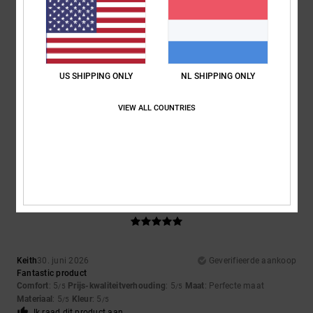
4
/5
US SHIPPING ONLY
NL SHIPPING ONLY
Yu-Li
2. juli 2026
Geverifieerde aankoop
VIEW ALL COUNTRIES
The plastic on the outside of the shoe pushes in and causing
discomfort when walking
Comfort
: 2
Prijs-kwaliteitverhouding
: 2
Maat
: Perfecte maat
/5
/5
Materiaal
: 3
Kleur
: 5
/5
/5
5
/5
Keith
30. juni 2026
Geverifieerde aankoop
Fantastic product
Comfort
: 5
Prijs-kwaliteitverhouding
: 5
Maat
: Perfecte maat
/5
/5
Materiaal
: 5
Kleur
: 5
/5
/5
Ik raad dit product aan