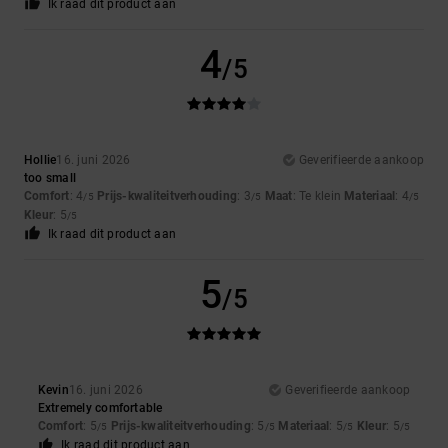
Ik raad dit product aan
4
/5
Hollie
16. juni 2026
Geverifieerde aankoop
too small
Comfort
: 4
Prijs-kwaliteitverhouding
: 3
Maat
: Te klein
Materiaal
: 4
/5
/5
/5
Kleur
: 5
/5
Ik raad dit product aan
5
/5
Kevin
16. juni 2026
Geverifieerde aankoop
Extremely comfortable
Comfort
: 5
Prijs-kwaliteitverhouding
: 5
Materiaal
: 5
Kleur
: 5
/5
/5
/5
/5
Ik raad dit product aan