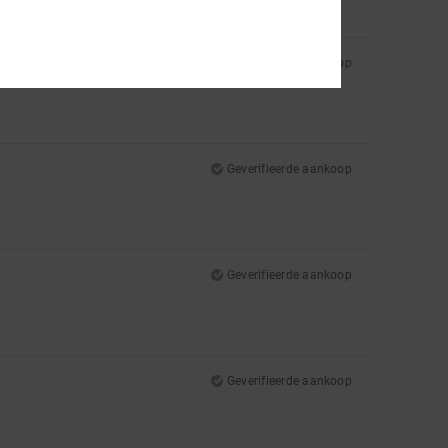
Geverifieerde aankoop
Geverifieerde aankoop
Geverifieerde aankoop
Geverifieerde aankoop