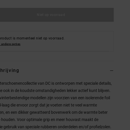
Niet op voorraad
product is momenteel niet op voorraad.
 andere opties
hrijving
terschoenencollectie van DC is ontworpen met speciale details,
je ook in de koudste omstandigheden lekker actief kunt blijven.
interbestendige modellen zijn voorzien van een isolerende foil
l-laag die ervoor zorgt dat je voeten niet te veel warmte
zen, en een dikker gewatteerd bovenwerk om de warmte beter
e houden. Voor optimale grip en meer houvast maakt de
tie gebruik van speciale rubberen onderdelen en/of profielzolen.