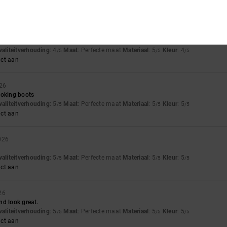
uct aan
 2026
rable
waliteitverhouding
: 4
Maat
: Perfecte maat
Materiaal
: 5
Kleur
: 4
/5
/5
/5
uct aan
026
ooking boots
waliteitverhouding
: 5
Maat
: Perfecte maat
Materiaal
: 5
Kleur
: 5
/5
/5
/5
uct aan
026
waliteitverhouding
: 5
Maat
: Perfecte maat
Materiaal
: 5
Kleur
: 5
/5
/5
/5
uct aan
26
nd look great.
waliteitverhouding
: 5
Maat
: Perfecte maat
Materiaal
: 5
Kleur
: 5
/5
/5
/5
uct aan