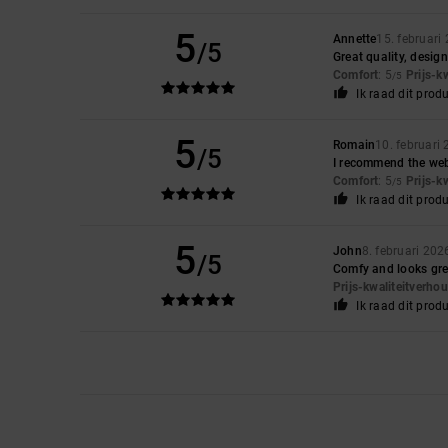
5
Annette
15. februari
/5
Great quality, desig
Comfort
: 5
Prijs-k
/5
Ik raad dit prod
5
Romain
10. februari
/5
I recommend the webs
Comfort
: 5
Prijs-k
/5
Ik raad dit prod
5
John
8. februari 202
/5
Comfy and looks gre
Prijs-kwaliteitverho
Ik raad dit prod