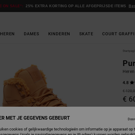
E ON SALE*:
25% EXTRA KORTING OP ALLE AFGEPRIJSDE ITEMS
Be
HEREN
DAMES
KINDEREN
SKATE
COURT GRAFFI
Startpag
Pu
Heren
4.8
€ 120,
€ 6
Betaal 
ER MET JE GEGEVENS GEBEURT
Doo
Sale -
uiken cookies of gelijkwaardige technologieën om informatie op je apparaat op t
sgegevens (zoals je navigatiegegevens en je IP-adres) kunnen worden gebruikt