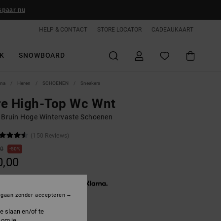
spaar nu
HELP & CONTACT
STORE LOCATOR
CADEAUKAART
K
SNOWBOARD
ina
Heren
SCHOENEN
Sneakers
re High-Top Wc Wnt
 Bruin Hoge Wintervaste Schoenen
(150 Reviews)
00
50%
0,00
3 x € 20,00, zonder rente met
rgaan zonder accepteren
50%
e slaan en/of te
 om je