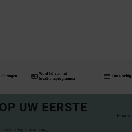
Word lid van het
n 30 dagen
100% veilig
loyaliteitsprogramma
 OP UW EERSTE
eve aanbiedingen te ontvangen.