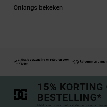
Onlangs bekeken
Gratis verzending en retouren voor
Retourneren binne
leden
15% KORTING
BESTELLING*
Meld je aan om al het laatste nieuws en exclusi