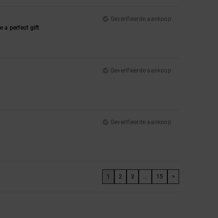
Geverifieerde aankoop
 a perfect gift
Geverifieerde aankoop
Geverifieerde aankoop
1
2
3
...
15
>