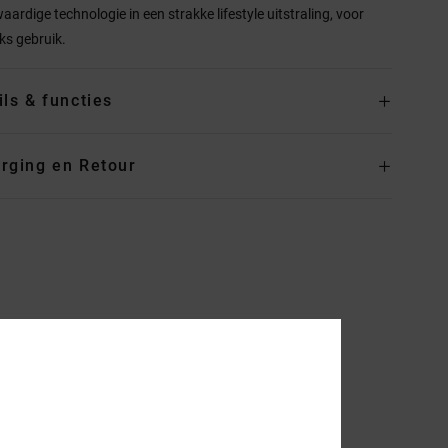
ardige technologie in een strakke lifestyle uitstraling, voor
jks gebruik.
ils & functies
rging en Retour