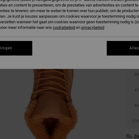
ties en content te presenteren; om de prestaties van advertenties en content t
W
Kleur
nties te leveren; om meer te weten te komen over hun publiek; om de producten
ren. Je kunt je keuzes aanpassen om cookies waarvoor je toestemming nodig is 
n verzetten wanneer het gaat om cookies waarvoor geen toestemming nodig is (z
 voor meer informatie naar ons
cookiebeleid
en
privacybeleid
llingen
Alle
38
42
46
53.
Zi