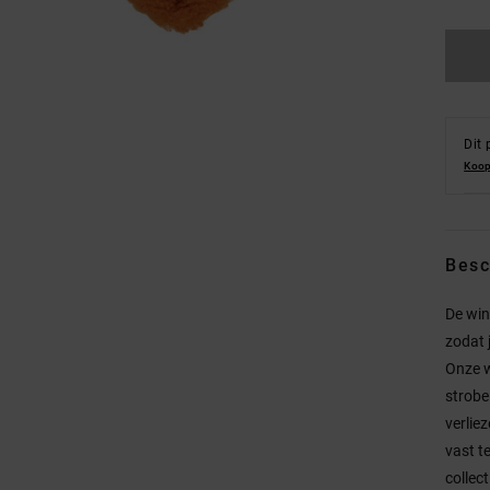
Dit 
Koop
Besc
De win
zodat 
Onze w
strobe
verlie
vast t
collec