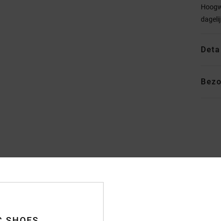
Hoogwa
dageli
Deta
Bezo
Gemiddelde score
4.8
/5
C SHOES