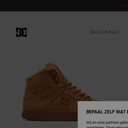
Ga
naar
SAL
Productinformatie
SALE ON SALE
BEPAAL ZELF WAT 
Wij en onze partners gebr
raadplegen. Deze persoon