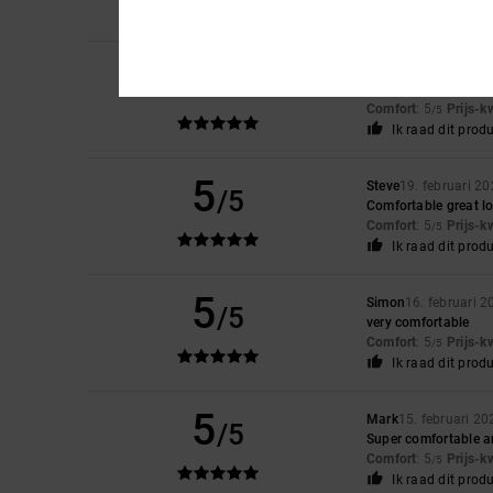
Ik raad dit prod
5
Johann
23. februari
/5
Comfortable and du
Comfort
: 5
Prijs-k
/5
Ik raad dit prod
5
Steve
19. februari 2
/5
Comfortable great l
Comfort
: 5
Prijs-k
/5
Ik raad dit prod
5
Simon
16. februari 2
/5
very comfortable
Comfort
: 5
Prijs-k
/5
Ik raad dit prod
5
Mark
15. februari 20
/5
Super comfortable a
Comfort
: 5
Prijs-k
/5
Ik raad dit prod