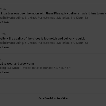
 2026
n & partner was over the moon with them! Plus quick delivery made it time to make
waliteitverhouding
: 5
Maat
: Perfecte maat
Materiaal
: 5
Kleur
: 5
/5
/5
/5
uct aan
 2026
ite – the quality of the shoes is top-notch and delivery is quick
waliteitverhouding
: 5
Maat
: Perfecte maat
Materiaal
: 5
Kleur
: 5
/5
/5
/5
uct aan
6
at to wear and also warm
uding
: 5
Maat
: Perfecte maat
Materiaal
: 5
Kleur
: 5
/5
/5
/5
uct aan
Geverifieerd door
TrustVille