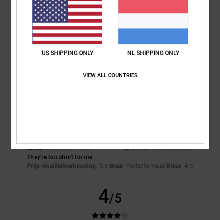
NaN
Te klein
Te groot
Kleur
4.3
US SHIPPING ONLY
NL SHIPPING ONLY
VIEW ALL COUNTRIES
2
/5
Mirko
18. februari 2026
Geverifieerde aankoop
They're too short for me
Prijs-kwaliteitverhouding
: 3
Maat
: Perfecte maat
Kleur
: 4
/5
/5
4
/5