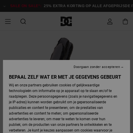
Ga
naar
SALE ON SALE*:
25% EXTRA KORTING OP ALLE AFGEPRIJSDE ITE
Productinformatie
SALE ON SALE
HEREN SALE
ESSENTIALS
ESSENTIALS
ESSENTIALS
SKATESHOP
SNOWBOARDSHOP
Toegang tot
Schoenen
Schoenen
Sale schoenen
Stag
Astrix
Nieuwe
Nieuwe
Petten &
Chelsea
Pixie
Nieuwe
Snowboardjassen
Court Graffik
Nieuwe
Nieuwe
Petten &
Skateschoenen
Team
Snowboardjassen
Snowboardschoene
Boots
mijn bestelling
Collectie
Collectie
hoeden
Collectie
Collectie
Collectie
hoeden
HEREN
DAMES SALE
HIGHLIGHTS
HIGHLIGHTS
SCHOENEN
GEMEENSCHAP
DAMES
Kleding
Snow
Kleding
Court Graffik
Ducati
Court Graffik
Astrix
Snowboardbroeken
Pure
Alles
Snowboardbroeken
Snowboardjassen
Snowboardjassen
Levering
SNOWBOARDSHOP
Skateschoenen
Sweatshirts
Mutsen
Sneakers
Skate
T-Shirts
Mutsen
weergeven
Doorgaan zonder accepteren
DAMES
KINDEREN
SCHOENEN
SCHOENEN
KLEDING
Accessoires
Sale
Lynx
DC Command
View All
DC Command
Alles
Stag
Snowboardschoene
Snowboardbroeken
Snowboardbroeken
BEPAAL ZELF WAT ER MET JE GEGEVENS GEBEURT
Retouren
SALE
KINDEREN
accessoires
Sneakers
T-Shirts
Tassen &
Skate
weergeven
Baby schoenen
Hoodies &
Tassen &
Wij en onze partners gebruiken cookies of gelijkwaardige
SNOWBOARDSHOP
rugzakken
sweatshirts
rugzakken
technologieën om informatie op je apparaat op te slaan en/of te
KINDEREN
KLEDING
KLEDING
ACCESSOIRES
SNOW
Pure
Manteca
Manteca
Winterlaarzen
Accessoires
Mutsen
raadplegen. Deze persoonsgegevens (zoals je navigatiegegevens en
Betaling
Sale snow-
Slippers
Overhemden
Slippers
Sneakers
je IP-adres) kunnen worden gebruikt om je gepersonaliseerde
artikelen
Alles
Jasjes &
Alles
publicaties en content te presenteren; om de prestaties van
SKATE
ACCESSOIRES
T-Shirts
Net
Construct
Best Sellers
Polair fleeces
Alles
Alles
weergeven
jassen
weergeven
advertenties en content te meten; om gepersonaliseerde
Giftcard
Winterlaarzen
Jeans
Snowboardschoene
Alles
& softshells
weergeven
weergeven
advertenties te leveren; om meer te weten te komen over hun
Jasjes &
weergeven
publiek; om de producten van onze partners te ontwikkelen en te
COURT
Jasjes &
Alles
Ascend
jassen
Overhemden
verbeteren. Je kunt je keuzes aanpassen om cookies waarvoor je
Quiksilver
GRAFFIK
jassen
weergeven
Snowboardschoene
Jasjes &
Unisex
Mutsen