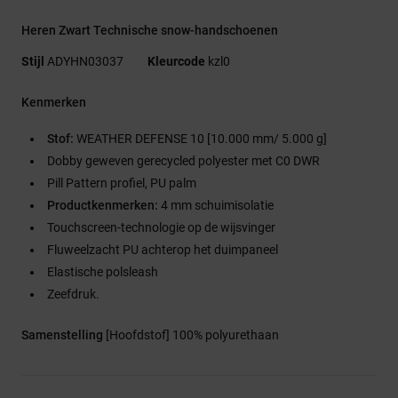
Heren Zwart Technische snow-handschoenen
Stijl
ADYHN03037
Kleurcode
kzl0
Kenmerken
Stof:
WEATHER DEFENSE 10 [10.000 mm/ 5.000 g]
Dobby geweven gerecycled polyester met C0 DWR
Pill Pattern profiel, PU palm
Productkenmerken:
4 mm schuimisolatie
Touchscreen-technologie op de wijsvinger
Fluweelzacht PU achterop het duimpaneel
Elastische polsleash
Zeefdruk.
Samenstelling
[Hoofdstof] 100% polyurethaan