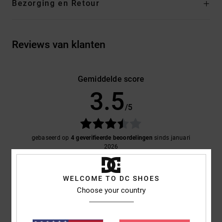
Bezorging en Retour
Reviews van klanten
Gemiddelde score
3.5
/5
gebaseerd op
4 geverifieerde beoordelingen
sinds januari
2026
25% van onze klanten bevelen dit product aan
WELCOME TO DC SHOES
Comfort
Prijs-kwaliteitverhouding
Choose your country
NaN
4.0
Maat
Materiaal