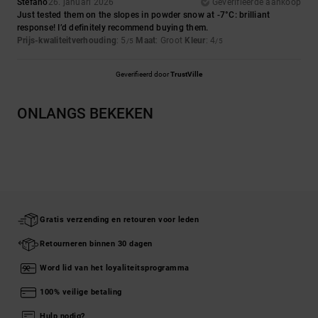
Stefano
26. januari 2026
Geverifieerde aankoop
Just tested them on the slopes in powder snow at -7°C: brilliant
response! I’d definitely recommend buying them.
Prijs-kwaliteitverhouding
: 5
Maat
: Groot
Kleur
: 4
/5
/5
Geverifieerd door
TrustVille
ONLANGS BEKEKEN
Gratis verzending en retouren voor leden
Retourneren binnen 30 dagen
Word lid van het loyaliteitsprogramma
100% veilige betaling
Hulp nodig?