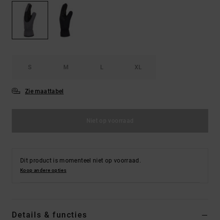
FAQ
Riemen &
bekijken
portemonnees
S
M
L
XL
Zie maattabel
Niet op voorraad
Dit product is momenteel niet op voorraad.
Koop andere opties
Details & functies