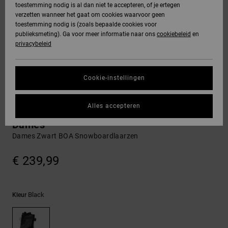
toestemming nodig is al dan niet te accepteren, of je ertegen
Freedom
jassen
verzetten wanneer het gaat om cookies waarvoor geen
DC Star
Hoodies &
Jeans, broeken
toestemming nodig is (zoals bepaalde cookies voor
SNOWBOARD
Hoodies &
Unisex
Alles
Handschoenen
sweatshirts
& shorts
publieksmeting). Ga voor meer informatie naar ons
cookiebeleid
en
Gegevensbescherming
sweatshirts
Broeken &
weergeven
privacybeleid
Roammax
chino's
HELP &
Alles
Accessoires
Alles
Maattabel
CONTACT
Overhemden &
weergeven
weergeven
Cookie-instellingen
Onyx
poloshirts
Shorts
Alles
Boa
STORE
Start een gesprek
weergeven
Alles accepteren
om het snelste
AT-2
LOCATOR
Jeans, broeken
Boardshorts
Search - BOA Snowboardlaarzen voor
antwoord op je
& shorts
Dames
vraag te krijgen.
Dames Zwart BOA Snowboardlaarzen
Liquid Fuego
CADEAUKAART
Alles
Gesprek starten
Mutsen &
weergeven
€ 239,99
petten
VERLANGLIJST
Vind antwoorden
op de meest
Tassen &
gestelde vragen
Black
Kleur
en ons
rugzakken
contactformulier.