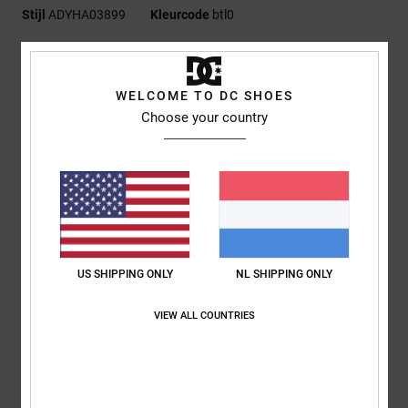
Stijl
ADYHA03899
Kleurcode
btl0
Kenmerken
Gestructureerd snapback model met 5 panelen
WELCOME TO DC SHOES
Halfgebogen klep
Choose your country
Twillkatoen
Bedrukte hoge dichtheidspatch
Verstelbare plastic drukknoopsluiting
Samenstelling
100% katoen, 80% acryl, 20% wol
US SHIPPING ONLY
NL SHIPPING ONLY
Bezorging en Retour
VIEW ALL COUNTRIES
ONLANGS BEKEKEN