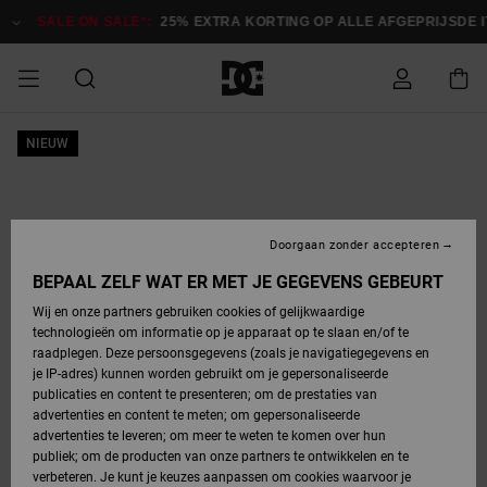
Ga
naar
SALE ON SALE*:
25% EXTRA KORTING OP ALLE AFGEPRIJSDE IT
Productinformatie
SALE ON SALE
NIEUW
HEREN SALE
ESSENTIALS
ESSENTIALS
ESSENTIALS
SKATESHOP
SNOWBOARDSHOP
Toegang tot
Schoenen
Schoenen
Sale schoenen
Stag
Astrix
Nieuwe
Nieuwe
Petten &
Chelsea
Pixie
Nieuwe
Snowboardjassen
Court Graffik
Nieuwe
Nieuwe
Petten &
Skateschoenen
Team
Snowboardjassen
Snowboardschoene
Boots
mijn bestelling
Collectie
Collectie
hoeden
Collectie
Collectie
Collectie
hoeden
HEREN
DAMES SALE
HIGHLIGHTS
HIGHLIGHTS
SCHOENEN
GEMEENSCHAP
DAMES
Kleding
Snow
Kleding
Court Graffik
Ducati
Court Graffik
Astrix
Snowboardbroeken
Pure
Alles
Snowboardbroeken
Snowboardjassen
Snowboardjassen
Levering
SNOWBOARDSHOP
Skateschoenen
Sweatshirts
Mutsen
Sneakers
Skate
T-Shirts
Mutsen
weergeven
Doorgaan zonder accepteren
DAMES
KINDEREN
SCHOENEN
SCHOENEN
KLEDING
Accessoires
Sale
Lynx
DC Command
View All
DC Command
Alles
Stag
Snowboardschoene
Snowboardbroeken
Snowboardbroeken
BEPAAL ZELF WAT ER MET JE GEGEVENS GEBEURT
Retouren
SALE
KINDEREN
accessoires
Sneakers
T-Shirts
Tassen &
Skate
weergeven
Baby schoenen
Hoodies &
Tassen &
Wij en onze partners gebruiken cookies of gelijkwaardige
SNOWBOARDSHOP
rugzakken
sweatshirts
rugzakken
technologieën om informatie op je apparaat op te slaan en/of te
KINDEREN
KLEDING
KLEDING
ACCESSOIRES
SNOW
Pure
Manteca
Manteca
Winterlaarzen
Accessoires
Mutsen
raadplegen. Deze persoonsgegevens (zoals je navigatiegegevens en
Betaling
Sale snow-
Slippers
Overhemden
Slippers
Sneakers
je IP-adres) kunnen worden gebruikt om je gepersonaliseerde
artikelen
Alles
Jasjes &
Alles
publicaties en content te presenteren; om de prestaties van
SKATE
ACCESSOIRES
T-Shirts
Net
Construct
Best Sellers
Polair fleeces
Alles
Alles
weergeven
jassen
weergeven
advertenties en content te meten; om gepersonaliseerde
Giftcard
Winterlaarzen
Jeans
Snowboardschoene
Alles
& softshells
weergeven
weergeven
advertenties te leveren; om meer te weten te komen over hun
Jasjes &
weergeven
publiek; om de producten van onze partners te ontwikkelen en te
COURT
Jasjes &
Alles
Ascend
jassen
Overhemden
verbeteren. Je kunt je keuzes aanpassen om cookies waarvoor je
Quiksilver
GRAFFIK
jassen
weergeven
Snowboardschoene
Jasjes &
Unisex
Mutsen