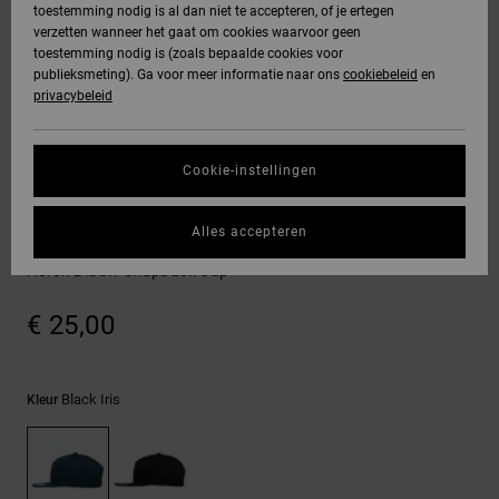
toestemming nodig is al dan niet te accepteren, of je ertegen
Freedom
jassen
verzetten wanneer het gaat om cookies waarvoor geen
DC Star
Hoodies &
Jeans, broeken
toestemming nodig is (zoals bepaalde cookies voor
SNOWBOARD
Hoodies &
Unisex
Alles
Handschoenen
sweatshirts
& shorts
publieksmeting). Ga voor meer informatie naar ons
cookiebeleid
en
Gegevensbescherming
sweatshirts
Broeken &
weergeven
privacybeleid
Roammax
chino's
HELP &
Alles
Accessoires
Alles
Maattabel
CONTACT
Overhemden &
weergeven
weergeven
Cookie-instellingen
Onyx
poloshirts
Shorts
Alles
Petten & hoeden
STORE
Start een gesprek
weergeven
Alles accepteren
om het snelste
AT-2
LOCATOR
Jeans, broeken
Boardshorts
Snapdripp
antwoord op je
& shorts
Heren Blauw Snapback Cap
vraag te krijgen.
Liquid Fuego
CADEAUKAART
Alles
€ 25,00
Gesprek starten
Mutsen &
weergeven
petten
VERLANGLIJST
Vind antwoorden
op de meest
Black Iris
Kleur
Tassen &
gestelde vragen
en ons
rugzakken
contactformulier.