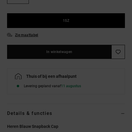
FAQ
Riemen &
bekijken
portemonnees
1SZ
Zie maattabel
In winkelwagen
Thuis of bij een afhaalpunt
Levering gepland vanaf
11 augustus
Details & functies
Heren Blauw Snapback Cap