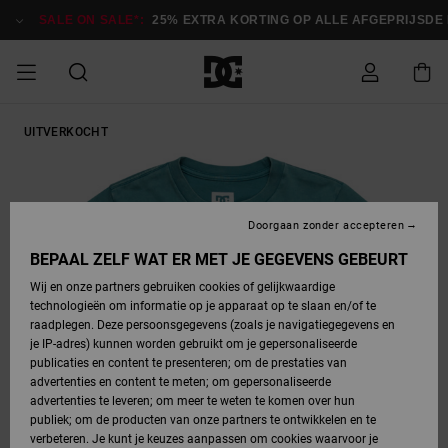
Ga
naar
SALE ON SALE*:
25% EXTRA KORTING OP ALLE AFGEPRIJSDE IT
Productinformatie
SALE ON SALE
UITVERKOCHT
HEREN SALE
ESSENTIALS
ESSENTIALS
ESSENTIALS
SKATESHOP
SNOWBOARDSHOP
Toegang tot
Schoenen
Schoenen
Sale schoenen
Stag
Astrix
Nieuwe
Nieuwe
Petten &
Chelsea
Pixie
Nieuwe
Snowboardjassen
Court Graffik
Nieuwe
Nieuwe
Petten &
Skateschoenen
Team
Snowboardjassen
Snowboardschoene
Boots
mijn bestelling
Collectie
Collectie
hoeden
Collectie
Collectie
Collectie
hoeden
HEREN
DAMES SALE
HIGHLIGHTS
HIGHLIGHTS
SCHOENEN
GEMEENSCHAP
DAMES
Kleding
Snow
Kleding
Court Graffik
Ducati
Court Graffik
Astrix
Snowboardbroeken
Pure
Alles
Snowboardbroeken
Snowboardjassen
Snowboardjassen
Levering
SNOWBOARDSHOP
Skateschoenen
Sweatshirts
Mutsen
Sneakers
Skate
T-Shirts
Mutsen
weergeven
Doorgaan zonder accepteren
DAMES
KINDEREN
SCHOENEN
SCHOENEN
KLEDING
Accessoires
Sale
Lynx
DC Command
View All
DC Command
Alles
Stag
Snowboardschoene
Snowboardbroeken
Snowboardbroeken
BEPAAL ZELF WAT ER MET JE GEGEVENS GEBEURT
Retouren
SALE
KINDEREN
accessoires
Sneakers
T-Shirts
Tassen &
Skate
weergeven
Baby schoenen
Hoodies &
Tassen &
Wij en onze partners gebruiken cookies of gelijkwaardige
SNOWBOARDSHOP
rugzakken
sweatshirts
rugzakken
technologieën om informatie op je apparaat op te slaan en/of te
KINDEREN
KLEDING
KLEDING
ACCESSOIRES
SNOW
Pure
Manteca
Manteca
Winterlaarzen
Accessoires
Mutsen
raadplegen. Deze persoonsgegevens (zoals je navigatiegegevens en
Betaling
Sale snow-
Slippers
Overhemden
Slippers
Sneakers
je IP-adres) kunnen worden gebruikt om je gepersonaliseerde
artikelen
Alles
Jasjes &
Alles
publicaties en content te presenteren; om de prestaties van
SKATE
ACCESSOIRES
T-Shirts
Net
Construct
Best Sellers
Polair fleeces
Alles
Alles
weergeven
jassen
weergeven
advertenties en content te meten; om gepersonaliseerde
Giftcard
Winterlaarzen
Jeans
Snowboardschoene
Alles
& softshells
weergeven
weergeven
advertenties te leveren; om meer te weten te komen over hun
Jasjes &
weergeven
publiek; om de producten van onze partners te ontwikkelen en te
COURT
Jasjes &
Alles
Ascend
jassen
Overhemden
verbeteren. Je kunt je keuzes aanpassen om cookies waarvoor je
Quiksilver
GRAFFIK
jassen
weergeven
Snowboardschoene
Jasjes &
Unisex
Mutsen