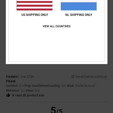
Maat
Materiaal
4.7
Te klein
Te groot
US SHIPPING ONLY
NL SHIPPING ONLY
Kleur
4.7
VIEW ALL COUNTRIES
5
/5
Frederic
5. mei 2026
Geverifieerde aankoop
Please
Comfort
: 5
Prijs-kwaliteitverhouding
: 5
Maat
: Perfecte maat
/5
/5
Materiaal
: 5
Kleur
: 5
/5
/5
Ik raad dit product aan
5
/5