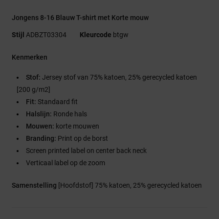
Jongens 8-16 Blauw T-shirt met Korte mouw
Stijl
ADBZT03304
Kleurcode
btgw
Kenmerken
Stof:
Jersey stof van 75% katoen, 25% gerecycled katoen
[200 g/m2]
Fit:
Standaard fit
Halslijn:
Ronde hals
Mouwen:
korte mouwen
Branding:
Print op de borst
Screen printed label on center back neck
Verticaal label op de zoom
Samenstelling
[Hoofdstof] 75% katoen, 25% gerecycled katoen