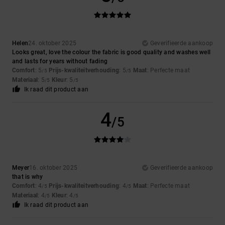
Helen
24. oktober 2025
Geverifieerde aankoop
Looks great, love the colour the fabric is good quality and washes well
and lasts for years without fading
Comfort
: 5
Prijs-kwaliteitverhouding
: 5
Maat
: Perfecte maat
/5
/5
Materiaal
: 5
Kleur
: 5
/5
/5
Ik raad dit product aan
4
/5
Meyer
16. oktober 2025
Geverifieerde aankoop
that is why
Comfort
: 4
Prijs-kwaliteitverhouding
: 4
Maat
: Perfecte maat
/5
/5
Materiaal
: 4
Kleur
: 4
/5
/5
Ik raad dit product aan