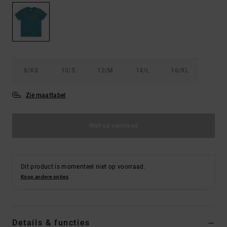
FAQ
Riemen &
bekijken
portemonnees
8/XS
10/S
12/M
14/L
16/XL
Zie maattabel
Niet op voorraad
Dit product is momenteel niet op voorraad.
Koop andere opties
Details & functies