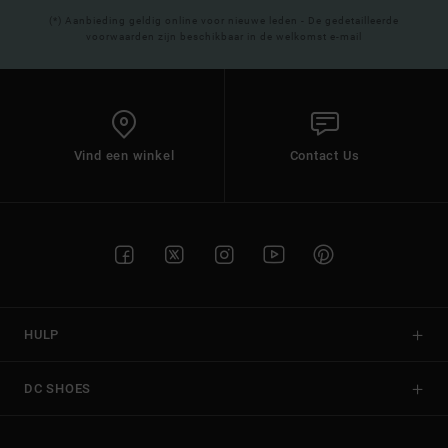
(*) Aanbieding geldig online voor nieuwe leden - De gedetailleerde
voorwaarden zijn beschikbaar in de welkomst e-mail
Vind een winkel
Contact Us
HULP
DC SHOES