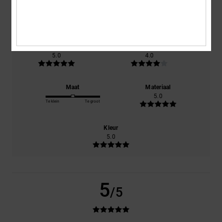
gebaseerd op
1 geverifieerde beoordelingen
sinds december
2025
100% van onze klanten bevelen dit product aan
Comfort
Prijs-kwaliteitverhouding
5.0
4.0
Maat
Materiaal
5.0
Te klein
Te groot
Kleur
5.0
5
/5