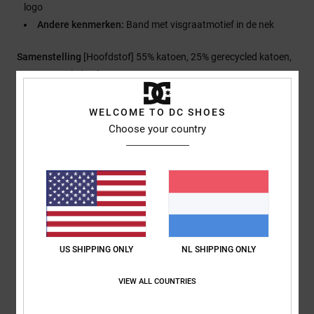
logo
Andere kenmerken:
Band met visgraatmotief in de nek
Samenstelling
[Hoofdstof] 55% katoen, 25% gerecycled katoen,
20% gerecycled polyester
WELCOME TO DC SHOES
Bezorging en Retour
Choose your country
Reviews van klanten
Gemiddelde score
US SHIPPING ONLY
NL SHIPPING ONLY
5.0
/5
VIEW ALL COUNTRIES