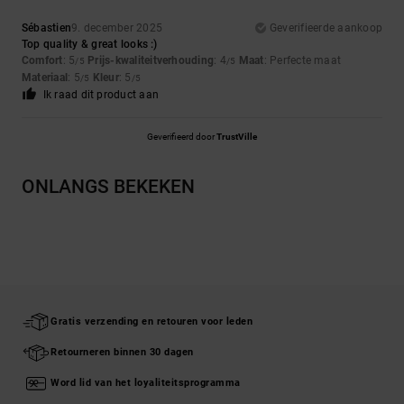
Sébastien
9. december 2025
Geverifieerde aankoop
Top quality & great looks :)
Comfort
: 5
Prijs-kwaliteitverhouding
: 4
Maat
: Perfecte maat
/5
/5
Materiaal
: 5
Kleur
: 5
/5
/5
Ik raad dit product aan
Geverifieerd door
TrustVille
ONLANGS BEKEKEN
Gratis verzending en retouren voor leden
Retourneren binnen 30 dagen
Word lid van het loyaliteitsprogramma