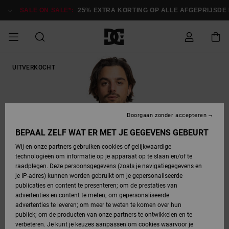
Ga
naar
SALE ON SALE*:
25% EXTRA KORTING OP ALLE AFGEPRIJSDE I
Productinformatie
SALE ON SALE
UITVERKOCHT
HEREN SALE
ESSENTIALS
ESSENTIALS
ESSENTIALS
SKATESHOP
SNOWBOARDSHOP
Toegang tot
Schoenen
Schoenen
Sale schoenen
Stag
Astrix
Nieuwe
Nieuwe
Petten &
Chelsea
Pixie
Nieuwe
Snowboardjassen
Court Graffik
Nieuwe
Nieuwe
Petten &
Skateschoenen
Team
Snowboardjassen
Snowboardschoene
Boots
mijn bestelling
Collectie
Collectie
hoeden
Collectie
Collectie
Collectie
hoeden
HEREN
DAMES SALE
HIGHLIGHTS
HIGHLIGHTS
SCHOENEN
GEMEENSCHAP
DAMES
Kleding
Snow
Kleding
Court Graffik
Ducati
Court Graffik
Astrix
Snowboardbroeken
Pure
Alles
Snowboardbroeken
Snowboardjassen
Snowboardjassen
Levering
SNOWBOARDSHOP
Skateschoenen
Sweatshirts
Mutsen
Sneakers
Skate
T-Shirts
Mutsen
weergeven
Doorgaan zonder accepteren
DAMES
KINDEREN
SCHOENEN
SCHOENEN
KLEDING
Accessoires
Sale
Lynx
DC Command
View All
DC Command
Alles
Stag
Snowboardschoene
Snowboardbroeken
Snowboardbroeken
BEPAAL ZELF WAT ER MET JE GEGEVENS GEBEURT
Retouren
SALE
KINDEREN
accessoires
Sneakers
T-Shirts
Tassen &
Skate
weergeven
Baby schoenen
Hoodies &
Tassen &
Wij en onze partners gebruiken cookies of gelijkwaardige
SNOWBOARDSHOP
rugzakken
sweatshirts
rugzakken
technologieën om informatie op je apparaat op te slaan en/of te
KINDEREN
KLEDING
KLEDING
ACCESSOIRES
SNOW
Pure
Manteca
Manteca
Winterlaarzen
Accessoires
Mutsen
raadplegen. Deze persoonsgegevens (zoals je navigatiegegevens en
Betaling
Sale snow-
Slippers
Overhemden
Slippers
Sneakers
je IP-adres) kunnen worden gebruikt om je gepersonaliseerde
artikelen
Alles
Jasjes &
Alles
publicaties en content te presenteren; om de prestaties van
SKATE
ACCESSOIRES
T-Shirts
Net
Construct
Best Sellers
Polair fleeces
Alles
Alles
weergeven
jassen
weergeven
advertenties en content te meten; om gepersonaliseerde
Giftcard
Winterlaarzen
Jeans
Snowboardschoene
Alles
& softshells
weergeven
weergeven
advertenties te leveren; om meer te weten te komen over hun
Jasjes &
weergeven
publiek; om de producten van onze partners te ontwikkelen en te
COURT
Jasjes &
Alles
Ascend
jassen
Overhemden
verbeteren. Je kunt je keuzes aanpassen om cookies waarvoor je
Quiksilver
GRAFFIK
jassen
weergeven
Snowboardschoene
Jasjes &
Unisex
Mutsen