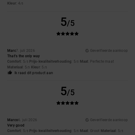
Kleur
: 4
/5
5
/5
Marc
7. juli 2026
Geverifieerde aankoop
That’s the only way
Comfort
: 5
Prijs-kwaliteitverhouding
: 5
Maat
: Perfecte maat
/5
/5
Materiaal
: 5
Kleur
: 5
/5
/5
Ik raad dit product aan
5
/5
Marco
6. juli 2026
Geverifieerde aankoop
Very good
Comfort
: 5
Prijs-kwaliteitverhouding
: 5
Maat
: Groot
Materiaal
: 5
/5
/5
/5