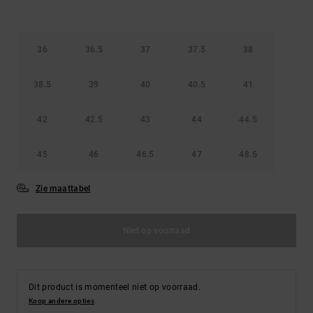
36
36.5
37
37.5
38
38.5
39
40
40.5
41
42
42.5
43
44
44.5
45
46
46.5
47
48.5
Zie maattabel
Niet op voorraad
Dit product is momenteel niet op voorraad.
Koop andere opties