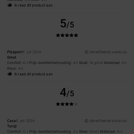
Ik raad dit product aan
5
/5
Piyaporn
9. juli 2026
Geverifieerde aankoop
Great
Comfort
: 4
Prijs-kwaliteitverhouding
: 4
Maat
: Te groot
Materiaal
: 4
/5
/5
/5
Kleur
: 4
/5
Ik raad dit product aan
4
/5
Casa
8. juli 2026
Geverifieerde aankoop
Turcjr
Comfort
: 4
Prijs-kwaliteitverhouding
: 3
Maat
: Groot
Materiaal
: 4
/5
/5
/5