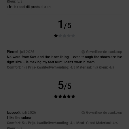
Kleur
: 5
/5
Ik raad dit product aan
1
/5
Pierre
6. juli 2026
Geverifieerde aankoop
No word from Sav, and the inner lining – even though the shoes are the
right size – is making my feet hurt; I can’t walk in them
Comfort
: 1
Prijs-kwaliteitverhouding
: 4
Materiaal
: 4
Kleur
: 4
/5
/5
/5
/5
5
/5
Iacopo
5. juli 2026
Geverifieerde aankoop
I like the colour
Comfort
: 5
Prijs-kwaliteitverhouding
: 4
Maat
: Groot
Materiaal
: 4
/5
/5
/5
Kleur
: 5
/5