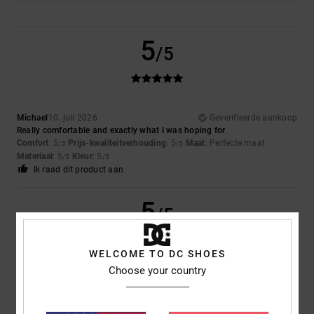
5
/5
Michael
10. juli 2026
Geverifieerde aankoop
Really comfortable and exactly what I was hoping for
Comfort
: 5
Prijs-kwaliteitverhouding
: 5
Maat
: Perfecte maat
/5
/5
Materiaal
: 5
Kleur
: 5
/5
/5
Ik raad dit product aan
5
/5
WELCOME TO DC SHOES
Choose your country
Sharon
10. juli 2026
Geverifieerde aankoop
My son loves them
Comfort
: 5
Prijs-kwaliteitverhouding
: 5
Maat
: Perfecte maat
/5
/5