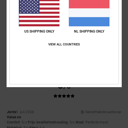
Materiaal
: 5
Kleur
: 5
/5
/5
5
/5
US SHIPPING ONLY
NL SHIPPING ONLY
VIEW ALL COUNTRIES
Roxana
9. juli 2026
Geverifieerde aankoop
Very good price
Comfort
: 4
Prijs-kwaliteitverhouding
: 5
Maat
: Perfecte maat
/5
/5
Materiaal
: 4
Kleur
: 5
/5
/5
Ik raad dit product aan
5
/5
Jorris
9. juli 2026
Geverifieerde aankoop
Value on
Comfort
: 5
Prijs-kwaliteitverhouding
: 5
Maat
: Perfecte maat
/5
/5
Materiaal
: 5
Kleur
: 4
/5
/5