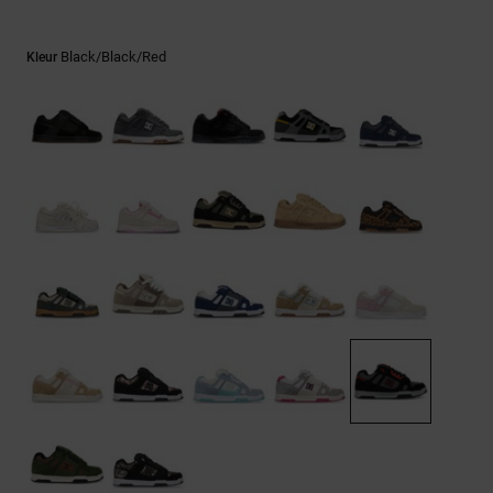
FAQ
Riemen &
bekijken
portemonnees
Black/black/red
Kleur