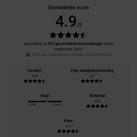
Gemiddelde score
4.9
/5
gebaseerd op
470 geverifieerde beoordelingen
sinds
september 2025
89% van onze klanten bevelen dit product aan
Comfort
Prijs-kwaliteitverhouding
4.8
4.7
Maat
Materiaal
4.8
Te klein
Te groot
Kleur
4.9