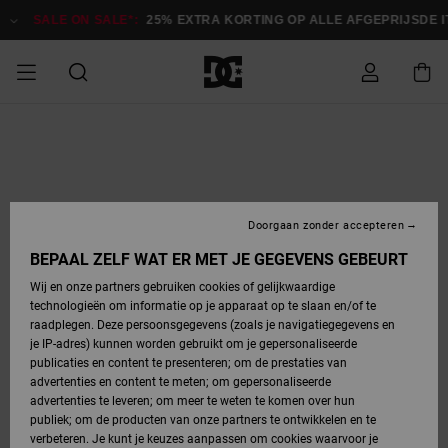
Ga
naar
SALE ON SALE*:
25% EXTRA KORTING OP ALLE AFGEPRIJSDE 
Productinformatie
SALE ON SALE
HEREN SALE
ESSENTIALS
ESSENTIALS
ESSENTIALS
SKATESHOP
SNOWBOARDSHOP
Toegang tot
Schoenen
Schoenen
Sale schoenen
Stag
Astrix
Nieuwe
Nieuwe
Petten &
Chelsea
Pixie
Nieuwe
Snowboardjassen
Court Graffik
Nieuwe
Nieuwe
Petten &
Skateschoenen
Team
Snowboardjassen
Snowboardschoene
Boots
mijn bestelling
Collectie
Collectie
hoeden
Collectie
Collectie
Collectie
hoeden
HEREN
DAMES SALE
HIGHLIGHTS
HIGHLIGHTS
SCHOENEN
GEMEENSCHAP
DAMES
Kleding
Snow
Kleding
Court Graffik
Ducati
Court Graffik
Astrix
Snowboardbroeken
Pure
Alles
Snowboardbroeken
Snowboardjassen
Snowboardjassen
Levering
SNOWBOARDSHOP
Skateschoenen
Sweatshirts
Mutsen
Sneakers
Skate
T-Shirts
Mutsen
weergeven
Doorgaan zonder accepteren
DAMES
KINDEREN
SCHOENEN
SCHOENEN
KLEDING
Accessoires
Sale
Lynx
DC Command
View All
DC Command
Alles
Stag
Snowboardschoene
Snowboardbroeken
Snowboardbroeken
BEPAAL ZELF WAT ER MET JE GEGEVENS GEBEURT
Retouren
SALE
KINDEREN
accessoires
Sneakers
T-Shirts
Tassen &
Skate
weergeven
Baby schoenen
Hoodies &
Tassen &
Wij en onze partners gebruiken cookies of gelijkwaardige
SNOWBOARDSHOP
rugzakken
sweatshirts
rugzakken
technologieën om informatie op je apparaat op te slaan en/of te
KINDEREN
KLEDING
KLEDING
ACCESSOIRES
SNOW
Pure
Manteca
Manteca
Winterlaarzen
Accessoires
Mutsen
raadplegen. Deze persoonsgegevens (zoals je navigatiegegevens en
Betaling
Sale snow-
Slippers
Overhemden
Slippers
Sneakers
je IP-adres) kunnen worden gebruikt om je gepersonaliseerde
artikelen
Alles
Jasjes &
Alles
publicaties en content te presenteren; om de prestaties van
SKATE
ACCESSOIRES
T-Shirts
Net
Construct
Best Sellers
Polair fleeces
Alles
Alles
weergeven
jassen
weergeven
advertenties en content te meten; om gepersonaliseerde
Giftcard
Winterlaarzen
Jeans
Snowboardschoene
Alles
& softshells
weergeven
weergeven
advertenties te leveren; om meer te weten te komen over hun
Jasjes &
weergeven
publiek; om de producten van onze partners te ontwikkelen en te
COURT
Jasjes &
Alles
Ascend
jassen
Overhemden
verbeteren. Je kunt je keuzes aanpassen om cookies waarvoor je
Quiksilver
GRAFFIK
jassen
weergeven
Snowboardschoene
Jasjes &
Unisex
Mutsen