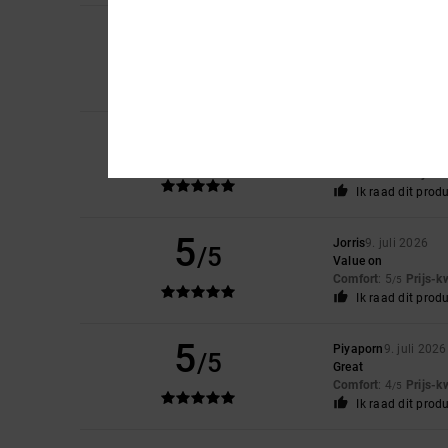
5
/5
Sharon
10. juli 2026
My son loves them
Comfort
: 5
Prijs-k
/5
5
Roxana
9. juli 2026
/5
Very good price
Comfort
: 4
Prijs-k
/5
Ik raad dit prod
5
Jorris
9. juli 2026
/5
Value on
Comfort
: 5
Prijs-k
/5
Ik raad dit prod
5
Piyaporn
9. juli 2026
/5
Great
Comfort
: 4
Prijs-k
/5
Ik raad dit prod