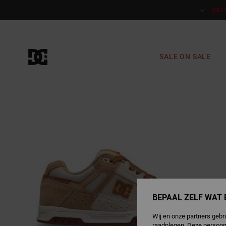
Ga
naar
SAL
Productinformatie
SALE ON SALE
BEPAAL ZELF WAT 
Wij en onze partners gebr
raadplegen. Deze persoon