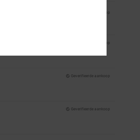
Geverifieerde aankoop
Geverifieerde aankoop
Geverifieerde aankoop
Geverifieerde aankoop