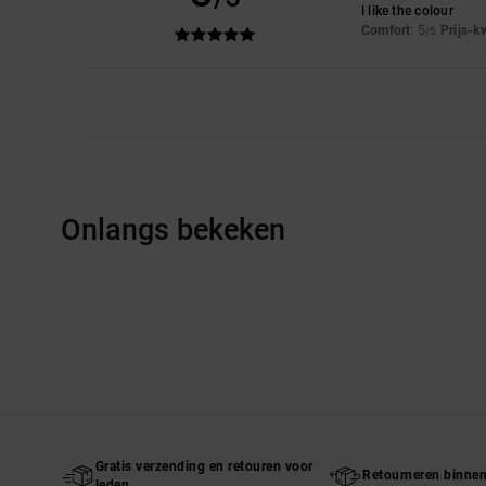
I like the colour
Comfort
: 5
Prijs-k
/5
Onlangs bekeken
Gratis verzending en retouren voor
Retourneren binne
leden