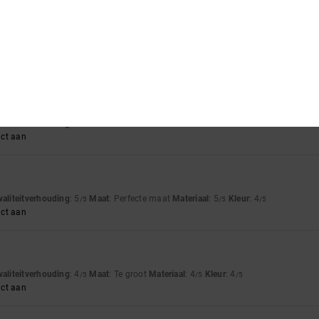
waliteitverhouding
: 5
Maat
: Perfecte maat
Materiaal
: 5
Kleur
: 5
/5
/5
/5
waliteitverhouding
: 5
Maat
: Perfecte maat
Materiaal
: 4
Kleur
: 5
/5
/5
/5
uct aan
waliteitverhouding
: 5
Maat
: Perfecte maat
Materiaal
: 5
Kleur
: 4
/5
/5
/5
uct aan
waliteitverhouding
: 4
Maat
: Te groot
Materiaal
: 4
Kleur
: 4
/5
/5
/5
uct aan