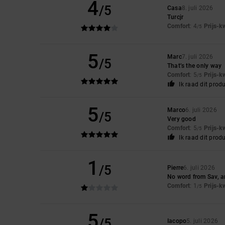
4
/5
Casa
8. juli 2026
Turcjr
Comfort
: 4
Prijs-k
/5
5
Marc
7. juli 2026
/5
That’s the only way
Comfort
: 5
Prijs-k
/5
Ik raad dit prod
5
Marco
6. juli 2026
/5
Very good
Comfort
: 5
Prijs-k
/5
Ik raad dit prod
1
/5
Pierre
6. juli 2026
No word from Sav, an
Comfort
: 1
Prijs-k
/5
5
/5
Iacopo
5. juli 2026