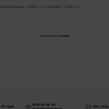
waliteitverhouding
: 4
Maat
: Groot
Materiaal
: 4
Kleur
: 5
/5
/5
/5
Geverifieerd door
TrustVille
Word lid van het
n 30 dagen
100% veilig
loyaliteitsprogramma