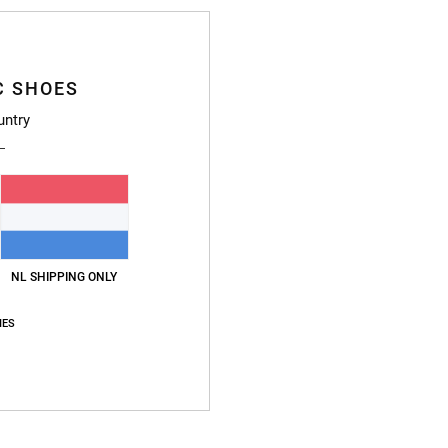
Gemiddelde score
C SHOES
4.9
untry
/5
gebaseerd op
470 geverifieerde beoordelingen
sinds september 2025
89% van onze klanten bevelen dit product aan
js-kwaliteitverhouding
Maat
Materia
4.7
4.8
NL SHIPPING ONLY
Te klein
Te groot
IES
nd exactly what I was hoping for
waliteitverhouding
: 5
Maat
: Perfecte maat
Materiaal
: 5
Kleur
: 5
/5
/5
/5
uct aan