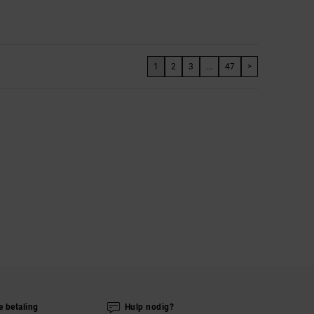
1
2
3
...
47
>
e betaling
Hulp nodig?