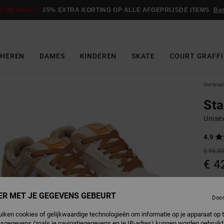
E ON SALE*:
25% EXTRA KORTING OP ALLE AFGEPRIJSDE ITEMS
Be
HEREN
DAMES
KINDEREN
SKATE
COURT GRAFFI
Startpag
St
Unise
4.9
€ 95,0
€ 4
Betaal 
ER MET JE GEGEVENS GEBEURT
Doo
SALE
uiken cookies of gelijkwaardige technologieën om informatie op je apparaat op t
SALE 
sgegevens (zoals je navigatiegegevens en je IP-adres) kunnen worden gebruikt