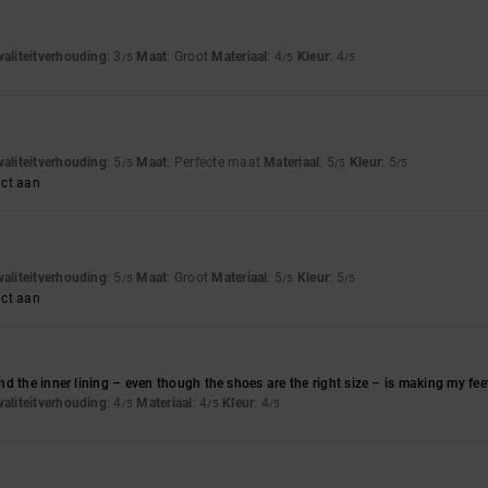
waliteitverhouding
: 3
Maat
: Groot
Materiaal
: 4
Kleur
: 4
/5
/5
/5
waliteitverhouding
: 5
Maat
: Perfecte maat
Materiaal
: 5
Kleur
: 5
/5
/5
/5
uct aan
waliteitverhouding
: 5
Maat
: Groot
Materiaal
: 5
Kleur
: 5
/5
/5
/5
uct aan
d the inner lining – even though the shoes are the right size – is making my feet 
waliteitverhouding
: 4
Materiaal
: 4
Kleur
: 4
/5
/5
/5