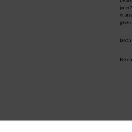
De Sta
jaren 
duurza
geven 
Deta
Bezo