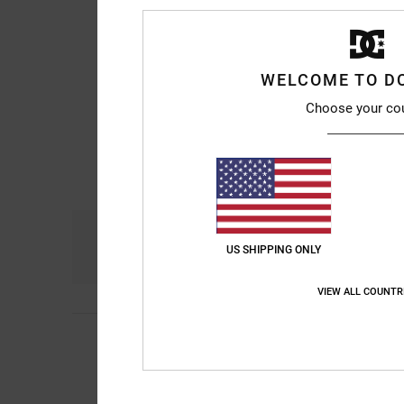
WELCOME TO D
Choose your co
Comfort
Pri
4.8
US SHIPPING ONLY
VIEW ALL COUNTR
5
Michael
10. juli 2026
/5
Really comfortable a
Comfort
: 5
Prijs-k
/5
Ik raad dit prod