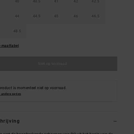
40
40.5
41
42
42.5
44
44.5
45
46
46.5
48.5
e maattabel
Niet op voorraad
product is momenteel niet op voorraad.
 andere opties
hrijving