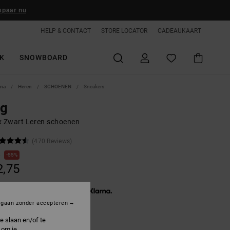
spaar nu
HELP & CONTACT
STORE LOCATOR
CADEAUKAART
K
SNOWBOARD
ina
Heren
SCHOENEN
Sneakers
ag
x Zwart Leren schoenen
(470 Reviews)
0
55%
2,75
3 x € 14,25, zonder rente met
rgaan zonder accepteren
e slaan en/of te
ON SALE 25% EXTRA
 om je