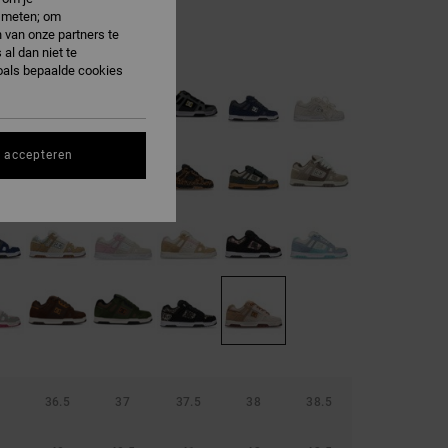
e meten; om
 van onze partners te
rown / Gum
al dan niet te
oals bepaalde cookies
s accepteren
36.5
37
37.5
38
38.5