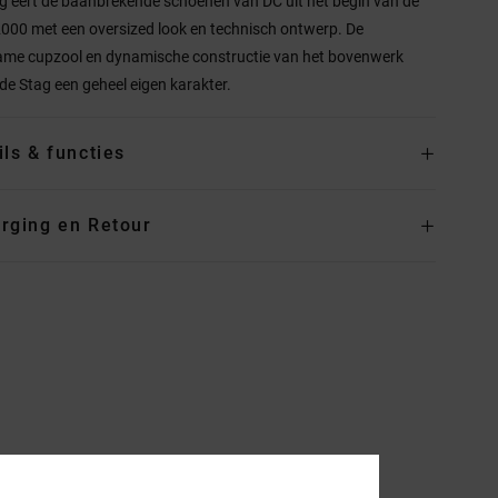
g eert de baanbrekende schoenen van DC uit het begin van de
2000 met een oversized look en technisch ontwerp. De
me cupzool en dynamische constructie van het bovenwerk
de Stag een geheel eigen karakter.
ils & functies
rging en Retour