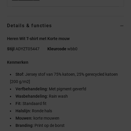
Details & functies
Heren Wit T-shirt met Korte mouw
Stijl
ADYZT05447
Kleurcode
wbb0
Kenmerken
Stof:
Jersey stof van 75% katoen, 25% gerecycled katoen
[200 g/m2]
Verfbehandeling:
Met pigment geverfd
Wasbehandeling:
Rain wash
Fit:
Standaard fit
Halslijn:
Ronde hals
Mouwen:
korte mouwen
Branding:
Print op de borst