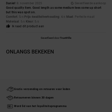
Daniel
18. november 2025
Geverifieerde aankoop
Good quality item. Good length as some medium tees come up short
but this was spot on.
Comfort
: 5
Prijs-kwaliteitverhouding
: 4
Maat
: Perfecte maat
/5
/5
Materiaal
: 5
Kleur
: 5
/5
/5
Ik raad dit product aan
Geverifieerd door
TrustVille
ONLANGS BEKEKEN
Gratis verzending en retouren voor leden
Retourneren binnen 30 dagen
Word lid van het loyaliteitsprogramma