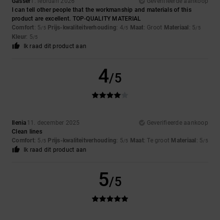
Gasser
1. februari 2026
Geverifieerde aankoop
I can tell other people that the workmanship and materials of this
product are excellent. TOP-QUALITY MATERIAL
Comfort
: 5
Prijs-kwaliteitverhouding
: 4
Maat
: Groot
Materiaal
: 5
/5
/5
/5
Kleur
: 5
/5
Ik raad dit product aan
4
/5
Ilenia
11. december 2025
Geverifieerde aankoop
Clean lines
Comfort
: 5
Prijs-kwaliteitverhouding
: 5
Maat
: Te groot
Materiaal
: 5
/5
/5
/5
Ik raad dit product aan
5
/5