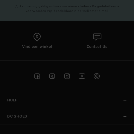
(*) Aanbieding geldig online voor nieuwe leden - De gedetailleerde
voorwaarden zijn beschikbaar in de welkomst e-mail
Vind een winkel
Contact Us
HULP
DC SHOES