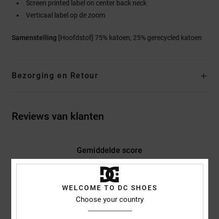
Screen printed label on center back neck
Verticaal label op de zoom
Samenstelling
[Hoofdstof] 75% katoen, 25% gerecycled katoen
Bezorging en Retour
Reviews van klanten
Gemiddelde score
4.7
/5
WELCOME TO DC SHOES
Choose your country
gebaseerd op
3 geverifieerde beoordelingen
sinds november
2025