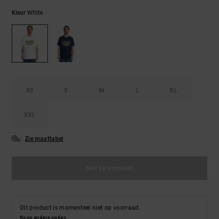
FAQ
Riemen &
bekijken
portemonnees
White
Kleur
XS
S
M
L
XL
XXL
Zie maattabel
Niet op voorraad
Dit product is momenteel niet op voorraad.
Koop andere opties