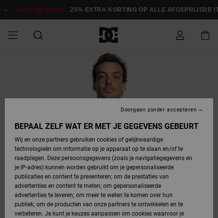
Ga
naar
SALE ON SALE*:
25% EXTRA KORTING OP ALLE AFGEPRIJSDE 
Productinformatie
SALE ON SALE
HEREN SALE
ESSENTIALS
ESSENTIALS
ESSENTIALS
SKATESHOP
SNOWBOARDSHOP
Toegang tot
Schoenen
Schoenen
Sale schoenen
Stag
Astrix
Nieuwe
Nieuwe
Petten &
Chelsea
Pixie
Nieuwe
Snowboardjassen
Court Graffik
Nieuwe
Nieuwe
Petten &
Skateschoenen
Team
Snowboardjassen
Snowboardschoene
Boots
mijn bestelling
Collectie
Collectie
hoeden
Collectie
Collectie
Collectie
hoeden
HEREN
DAMES SALE
HIGHLIGHTS
HIGHLIGHTS
SCHOENEN
GEMEENSCHAP
DAMES
Kleding
Snow
Kleding
Court Graffik
Ducati
Court Graffik
Astrix
Snowboardbroeken
Pure
Alles
Snowboardbroeken
Snowboardjassen
Snowboardjassen
Levering
SNOWBOARDSHOP
Skateschoenen
Sweatshirts
Mutsen
Sneakers
Skate
T-Shirts
Mutsen
weergeven
Doorgaan zonder accepteren
DAMES
KINDEREN
SCHOENEN
SCHOENEN
KLEDING
Accessoires
Sale
Lynx
DC Command
View All
DC Command
Alles
Stag
Snowboardschoene
Snowboardbroeken
Snowboardbroeken
BEPAAL ZELF WAT ER MET JE GEGEVENS GEBEURT
Retouren
SALE
KINDEREN
accessoires
Sneakers
T-Shirts
Tassen &
Skate
weergeven
Baby schoenen
Hoodies &
Tassen &
Wij en onze partners gebruiken cookies of gelijkwaardige
SNOWBOARDSHOP
rugzakken
sweatshirts
rugzakken
technologieën om informatie op je apparaat op te slaan en/of te
KINDEREN
KLEDING
KLEDING
ACCESSOIRES
SNOW
Pure
Manteca
Manteca
Winterlaarzen
Accessoires
Mutsen
raadplegen. Deze persoonsgegevens (zoals je navigatiegegevens en
Betaling
Sale snow-
Slippers
Overhemden
Slippers
Sneakers
je IP-adres) kunnen worden gebruikt om je gepersonaliseerde
artikelen
Alles
Jasjes &
Alles
publicaties en content te presenteren; om de prestaties van
SKATE
ACCESSOIRES
T-Shirts
Net
Construct
Best Sellers
Polair fleeces
Alles
Alles
weergeven
jassen
weergeven
advertenties en content te meten; om gepersonaliseerde
Giftcard
Winterlaarzen
Jeans
Snowboardschoene
Alles
& softshells
weergeven
weergeven
advertenties te leveren; om meer te weten te komen over hun
Jasjes &
weergeven
publiek; om de producten van onze partners te ontwikkelen en te
COURT
Jasjes &
Alles
Ascend
jassen
Overhemden
verbeteren. Je kunt je keuzes aanpassen om cookies waarvoor je
Quiksilver
GRAFFIK
jassen
weergeven
Snowboardschoene
Jasjes &
Unisex
Mutsen