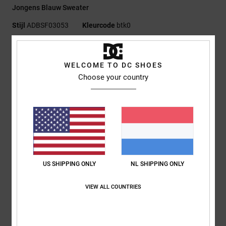
Jongens Blauw Sweater
Stijl
ADBSF03053
Kleurcode
btk0
Kenmerken
WELCOME TO DC SHOES
Collectie:
Lineguide-collectie
Choose your country
Stof:
Middelzware suèdine French terry met halfgeborstelde
stof aan de achterkant, van 55% katoen, 25% gerecycled
katoen, 20% gerecycled polyester [280 g/m2]
Fit:
Standaard fit
Halslijn:
Ronde hals
Mouwen:
Lange mouwen
Sluiting:
Om over het hoofd aan te trekken
US SHIPPING ONLY
NL SHIPPING ONLY
Branding:
Print links op de borst en op de achterkant
Andere kenmerken:
Band met visgraatmotief in de nek
VIEW ALL COUNTRIES
Samenstelling
[Hoofdstof] 55% katoen, 25% gerecycled katoen,
20% gerecycled polyester