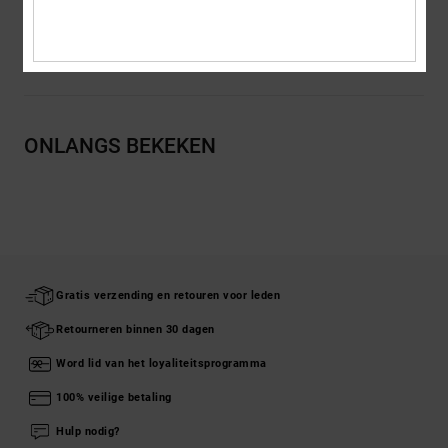
Bezorging en Retour
ONLANGS BEKEKEN
Gratis verzending en retouren voor leden
Retourneren binnen 30 dagen
Word lid van het loyaliteitsprogramma
100% veilige betaling
Hulp nodig?