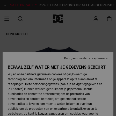
Ga
naar
SALE ON SALE*:
25% EXTRA KORTING OP ALLE AFGEPRIJSDE I
Productinformatie
SALE ON SALE
UITVERKOCHT
HEREN SALE
ESSENTIALS
ESSENTIALS
ESSENTIALS
SKATESHOP
SNOWBOARDSHOP
Toegang tot
Schoenen
Schoenen
Sale schoenen
Stag
Astrix
Nieuwe
Nieuwe
Petten &
Chelsea
Pixie
Nieuwe
Snowboardjassen
Court Graffik
Nieuwe
Nieuwe
Petten &
Skateschoenen
Team
Snowboardjassen
Snowboardschoene
Boots
mijn bestelling
Collectie
Collectie
hoeden
Collectie
Collectie
Collectie
hoeden
HEREN
DAMES SALE
HIGHLIGHTS
HIGHLIGHTS
SCHOENEN
GEMEENSCHAP
DAMES
Kleding
Snow
Kleding
Court Graffik
Ducati
Court Graffik
Astrix
Snowboardbroeken
Pure
Alles
Snowboardbroeken
Snowboardjassen
Snowboardjassen
Levering
SNOWBOARDSHOP
Skateschoenen
Sweatshirts
Mutsen
Sneakers
Skate
T-Shirts
Mutsen
weergeven
Doorgaan zonder accepteren
DAMES
KINDEREN
SCHOENEN
SCHOENEN
KLEDING
Accessoires
Sale
Lynx
DC Command
View All
DC Command
Alles
Stag
Snowboardschoene
Snowboardbroeken
Snowboardbroeken
BEPAAL ZELF WAT ER MET JE GEGEVENS GEBEURT
Retouren
SALE
KINDEREN
accessoires
Sneakers
T-Shirts
Tassen &
Skate
weergeven
Baby schoenen
Hoodies &
Tassen &
Wij en onze partners gebruiken cookies of gelijkwaardige
SNOWBOARDSHOP
rugzakken
sweatshirts
rugzakken
technologieën om informatie op je apparaat op te slaan en/of te
KINDEREN
KLEDING
KLEDING
ACCESSOIRES
SNOW
Pure
Manteca
Manteca
Winterlaarzen
Accessoires
Mutsen
raadplegen. Deze persoonsgegevens (zoals je navigatiegegevens en
Betaling
Sale snow-
Slippers
Overhemden
Slippers
Sneakers
je IP-adres) kunnen worden gebruikt om je gepersonaliseerde
artikelen
Alles
Jasjes &
Alles
publicaties en content te presenteren; om de prestaties van
SKATE
ACCESSOIRES
T-Shirts
Net
Construct
Best Sellers
Polair fleeces
Alles
Alles
weergeven
jassen
weergeven
advertenties en content te meten; om gepersonaliseerde
Giftcard
Winterlaarzen
Jeans
Snowboardschoene
Alles
& softshells
weergeven
weergeven
advertenties te leveren; om meer te weten te komen over hun
Jasjes &
weergeven
publiek; om de producten van onze partners te ontwikkelen en te
COURT
Jasjes &
Alles
Ascend
jassen
Overhemden
verbeteren. Je kunt je keuzes aanpassen om cookies waarvoor je
Quiksilver
GRAFFIK
jassen
weergeven
Snowboardschoene
Jasjes &
Unisex
Mutsen