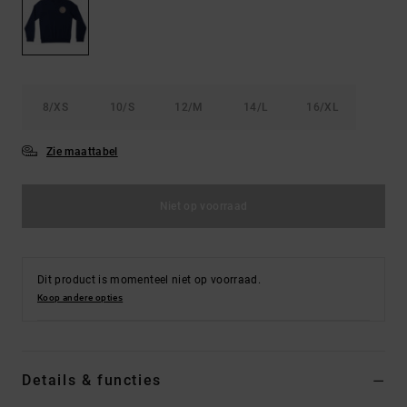
FAQ
Riemen &
bekijken
portemonnees
8/XS
10/S
12/M
14/L
16/XL
Zie maattabel
Niet op voorraad
Dit product is momenteel niet op voorraad.
Koop andere opties
Details & functies