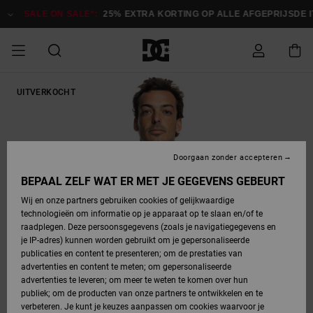
Ga
naar
SALE ON SALE*:
25% EXTRA KORTING OP ALLE AFGEPRIJSDE IT
Productinformatie
SALE ON SALE
UITVERKOCHT
HEREN SALE
ESSENTIALS
ESSENTIALS
ESSENTIALS
SKATESHOP
SNOWBOARDSHOP
Toegang tot
Schoenen
Schoenen
Sale schoenen
Stag
Astrix
Nieuwe
Nieuwe
Petten &
Chelsea
Pixie
Nieuwe
Snowboardjassen
Court Graffik
Nieuwe
Nieuwe
Petten &
Skateschoenen
Team
Snowboardjassen
Snowboardschoene
Boots
mijn bestelling
Collectie
Collectie
hoeden
Collectie
Collectie
Collectie
hoeden
HEREN
DAMES SALE
HIGHLIGHTS
HIGHLIGHTS
SCHOENEN
GEMEENSCHAP
DAMES
Kleding
Snow
Kleding
Court Graffik
Ducati
Court Graffik
Astrix
Snowboardbroeken
Pure
Alles
Snowboardbroeken
Snowboardjassen
Snowboardjassen
Levering
SNOWBOARDSHOP
Skateschoenen
Sweatshirts
Mutsen
Sneakers
Skate
T-Shirts
Mutsen
weergeven
Doorgaan zonder accepteren
DAMES
KINDEREN
SCHOENEN
SCHOENEN
KLEDING
Accessoires
Sale
Lynx
DC Command
View All
DC Command
Alles
Stag
Snowboardschoene
Snowboardbroeken
Snowboardbroeken
BEPAAL ZELF WAT ER MET JE GEGEVENS GEBEURT
Retouren
SALE
KINDEREN
accessoires
Sneakers
T-Shirts
Tassen &
Skate
weergeven
Baby schoenen
Hoodies &
Tassen &
Wij en onze partners gebruiken cookies of gelijkwaardige
SNOWBOARDSHOP
rugzakken
sweatshirts
rugzakken
technologieën om informatie op je apparaat op te slaan en/of te
KINDEREN
KLEDING
KLEDING
ACCESSOIRES
SNOW
Pure
Manteca
Manteca
Winterlaarzen
Accessoires
Mutsen
raadplegen. Deze persoonsgegevens (zoals je navigatiegegevens en
Betaling
Sale snow-
Slippers
Overhemden
Slippers
Sneakers
je IP-adres) kunnen worden gebruikt om je gepersonaliseerde
artikelen
Alles
Jasjes &
Alles
publicaties en content te presenteren; om de prestaties van
SKATE
ACCESSOIRES
T-Shirts
Net
Construct
Best Sellers
Polair fleeces
Alles
Alles
weergeven
jassen
weergeven
advertenties en content te meten; om gepersonaliseerde
Giftcard
Winterlaarzen
Jeans
Snowboardschoene
Alles
& softshells
weergeven
weergeven
advertenties te leveren; om meer te weten te komen over hun
Jasjes &
weergeven
publiek; om de producten van onze partners te ontwikkelen en te
COURT
Jasjes &
Alles
Ascend
jassen
Overhemden
verbeteren. Je kunt je keuzes aanpassen om cookies waarvoor je
Quiksilver
GRAFFIK
jassen
weergeven
Snowboardschoene
Jasjes &
Unisex
Mutsen