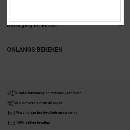
Samenstelling
[Hoofdstof] 75% katoen, 25% gerecycled katoen
Bezorging en Retour
ONLANGS BEKEKEN
Gratis verzending en retouren voor leden
Retourneren binnen 30 dagen
Word lid van het loyaliteitsprogramma
100% veilige betaling