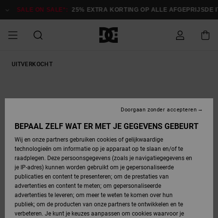
Ga
naar
SALE ON SALE*:
25% EXTRA KORTING OP ALLE AFGEPRIJSDE IT
Productinformatie
SALE ON SALE
UITVERKOCHT
HEREN SALE
ESSENTIALS
ESSENTIALS
ESSENTIALS
SKATESHOP
SNOWBOARDSHOP
Toegang tot
Schoenen
Schoenen
Sale schoenen
Stag
Astrix
Nieuwe
Nieuwe
Petten &
Chelsea
Pixie
Nieuwe
Snowboardjassen
Court Graffik
Nieuwe
Nieuwe
Petten &
Skateschoenen
Team
Snowboardjassen
Snowboardschoene
Boots
mijn bestelling
Collectie
Collectie
hoeden
Collectie
Collectie
Collectie
hoeden
HEREN
DAMES SALE
HIGHLIGHTS
HIGHLIGHTS
SCHOENEN
GEMEENSCHAP
DAMES
Kleding
Snow
Kleding
Court Graffik
Ducati
Court Graffik
Astrix
Snowboardbroeken
Pure
Alles
Snowboardbroeken
Snowboardjassen
Snowboardjassen
Levering
SNOWBOARDSHOP
Skateschoenen
Sweatshirts
Mutsen
Sneakers
Skate
T-Shirts
Mutsen
weergeven
Doorgaan zonder accepteren
DAMES
KINDEREN
SCHOENEN
SCHOENEN
KLEDING
Accessoires
Sale
Lynx
DC Command
View All
DC Command
Alles
Stag
Snowboardschoene
Snowboardbroeken
Snowboardbroeken
BEPAAL ZELF WAT ER MET JE GEGEVENS GEBEURT
Retouren
SALE
KINDEREN
accessoires
Sneakers
T-Shirts
Tassen &
Skate
weergeven
Baby schoenen
Hoodies &
Tassen &
Wij en onze partners gebruiken cookies of gelijkwaardige
SNOWBOARDSHOP
rugzakken
sweatshirts
rugzakken
technologieën om informatie op je apparaat op te slaan en/of te
KINDEREN
KLEDING
KLEDING
ACCESSOIRES
SNOW
Pure
Manteca
Manteca
Winterlaarzen
Accessoires
Mutsen
raadplegen. Deze persoonsgegevens (zoals je navigatiegegevens en
Betaling
Sale snow-
Slippers
Overhemden
Slippers
Sneakers
je IP-adres) kunnen worden gebruikt om je gepersonaliseerde
artikelen
Alles
Jasjes &
Alles
publicaties en content te presenteren; om de prestaties van
SKATE
ACCESSOIRES
T-Shirts
Net
Construct
Best Sellers
Polair fleeces
Alles
Alles
weergeven
jassen
weergeven
advertenties en content te meten; om gepersonaliseerde
Giftcard
Winterlaarzen
Jeans
Snowboardschoene
Alles
& softshells
weergeven
weergeven
advertenties te leveren; om meer te weten te komen over hun
Jasjes &
weergeven
publiek; om de producten van onze partners te ontwikkelen en te
COURT
Jasjes &
Alles
Ascend
jassen
Overhemden
verbeteren. Je kunt je keuzes aanpassen om cookies waarvoor je
Quiksilver
GRAFFIK
jassen
weergeven
Snowboardschoene
Jasjes &
Unisex
Mutsen