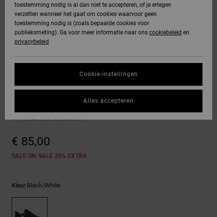
toestemming nodig is al dan niet te accepteren, of je ertegen
Freedom
jassen
verzetten wanneer het gaat om cookies waarvoor geen
DC Star
Hoodies &
Jeans, broeken
toestemming nodig is (zoals bepaalde cookies voor
SNOWBOARD
Hoodies &
Unisex
Alles
Handschoenen
sweatshirts
& shorts
publieksmeting). Ga voor meer informatie naar ons
cookiebeleid
en
Gegevensbescherming
sweatshirts
Broeken &
weergeven
privacybeleid
Roammax
chino's
HELP &
Alles
Accessoires
Alles
Maattabel
CONTACT
Overhemden &
weergeven
weergeven
Cookie-instellingen
Onyx
poloshirts
Shorts
Alles
Sneakers
STORE
Start een gesprek
weergeven
Alles accepteren
om het snelste
AT-2
LOCATOR
Jeans, broeken
Boardshorts
Transit
antwoord op je
& shorts
Heren Zwart Sneakers
vraag te krijgen.
Liquid Fuego
CADEAUKAART
Alles
€ 85,00
Gesprek starten
Mutsen &
weergeven
petten
SALE ON SALE 25% EXTRA
VERLANGLIJST
Vind antwoorden
op de meest
Tassen &
gestelde vragen
Black/white
Kleur
en ons
rugzakken
contactformulier.