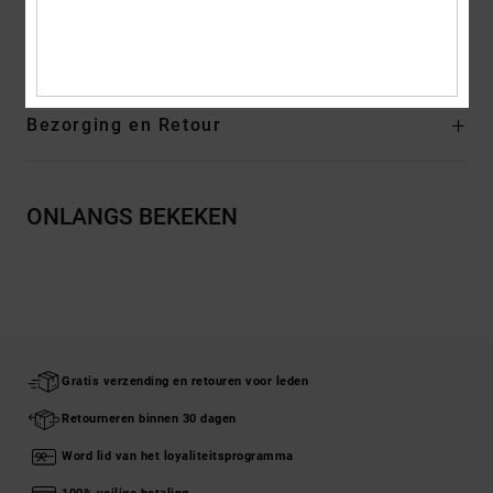
Samenstelling
Bovendeel: Leer (Koe) / Voering: Textiel /
Buitenzool: Rubber
Bezorging en Retour
ONLANGS BEKEKEN
Gratis verzending en retouren voor leden
Retourneren binnen 30 dagen
Word lid van het loyaliteitsprogramma