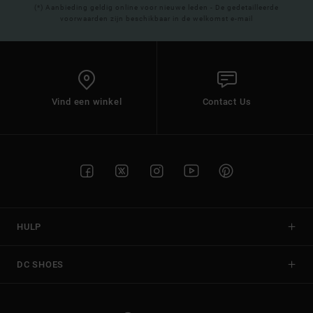
(*) Aanbieding geldig online voor nieuwe leden - De gedetailleerde
voorwaarden zijn beschikbaar in de welkomst e-mail
Vind een winkel
Contact Us
HULP
DC SHOES