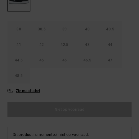
FAQ
Riemen &
bekijken
portemonnees
38
38.5
39
40
40.5
41
42
42.5
43
44
44.5
45
46
46.5
47
48.5
Zie maattabel
Niet op voorraad
Dit product is momenteel niet op voorraad.