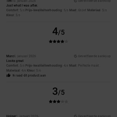
Tim
10. januari 2026
Geverifieerde aankoop
Just what I was after.
Comfort
: 5
Prijs-kwaliteitverhouding
: 5
Maat
: Groot
Materiaal
: 5
/5
/5
/5
Kleur
: 5
/5
4
/5
Marc
6. januari 2026
Geverifieerde aankoop
Looks great
Comfort
: 5
Prijs-kwaliteitverhouding
: 4
Maat
: Perfecte maat
/5
/5
Materiaal
: 4
Kleur
: 5
/5
/5
Ik raad dit product aan
3
/5
Holger
1. januari 2026
Geverifieerde aankoop