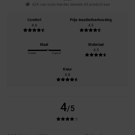
62% van onze klanten bevelen dit product aan
Comfort
Prijs-kwaliteitverhouding
4.6
4.5
Maat
Materiaal
4.5
Te klein
Te groot
Kleur
4.8
4
/5