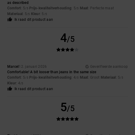
as described
Comfort
: 5
Prijs-kwaliteitverhouding
: 5
Maat
: Perfecte maat
/5
/5
Materiaal
: 5
Kleur
: 5
/5
/5
Ik raad dit product aan
4
/5
Marcel
12. januari 2026
Geverifieerde aankoop
Comfortable! A bit looser than jeans in the same size
Comfort
: 5
Prijs-kwaliteitverhouding
: 4
Maat
: Groot
Materiaal
: 5
/5
/5
/5
Kleur
: 4
/5
Ik raad dit product aan
5
/5