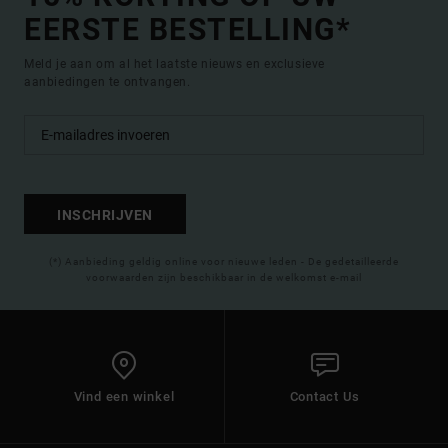
EERSTE BESTELLING*
Meld je aan om al het laatste nieuws en exclusieve
aanbiedingen te ontvangen.
INSCHRIJVEN
(*) Aanbieding geldig online voor nieuwe leden - De gedetailleerde
voorwaarden zijn beschikbaar in de welkomst e-mail
Vind een winkel
Contact Us