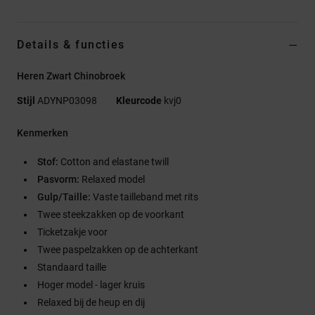
Details & functies
Heren Zwart Chinobroek
Stijl
ADYNP03098
Kleurcode
kvj0
Kenmerken
Stof:
Cotton and elastane twill
Pasvorm:
Relaxed model
Gulp/Taille:
Vaste tailleband met rits
Twee steekzakken op de voorkant
Ticketzakje voor
Twee paspelzakken op de achterkant
Standaard taille
Hoger model - lager kruis
Relaxed bij de heup en dij