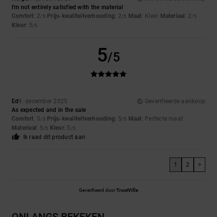
I'm not entirely satisfied with the material
Comfort
: 2
Prijs-kwaliteitverhouding
: 2
Maat
: Klein
Materiaal
: 2
/5
/5
/5
Kleur
: 5
/5
5
/5
Ed
9. december 2025
Geverifieerde aankoop
As expected and in the sale
Comfort
: 5
Prijs-kwaliteitverhouding
: 5
Maat
: Perfecte maat
/5
/5
Materiaal
: 5
Kleur
: 5
/5
/5
Ik raad dit product aan
1
2
>
Geverifieerd door
TrustVille