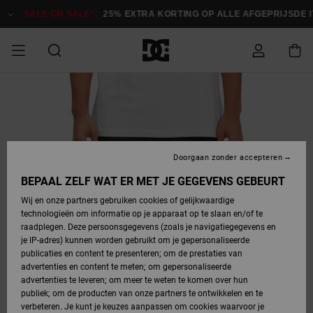
Ga
naar
SALE ON SALE*:
25% EXTRA KORTING OP ALLE AFGEPRIJSDE ITEM
Productinformatie
SALE ON SALE
HEREN SALE
ESSENTIALS
ESSENTIALS
ESSENTIALS
SKATESHOP
SNOWBOARDSHOP
Toegang tot
Schoenen
Schoenen
Sale schoenen
Stag
Astrix
Nieuwe
Nieuwe
Petten &
Chelsea
Pixie
Nieuwe
Snowboardjassen
Court Graffik
Nieuwe
Nieuwe
Petten &
Skateschoenen
Team
Snowboardjassen
Snowboardschoene
Boots
mijn bestelling
Collectie
Collectie
hoeden
Collectie
Collectie
Collectie
hoeden
HEREN
DAMES SALE
HIGHLIGHTS
HIGHLIGHTS
SCHOENEN
GEMEENSCHAP
DAMES
Kleding
Snow
Kleding
Court Graffik
Ducati
Court Graffik
Astrix
Snowboardbroeken
Pure
Alles
Snowboardbroeken
Snowboardjassen
Snowboardjassen
Levering
SNOWBOARDSHOP
Skateschoenen
Sweatshirts
Mutsen
Sneakers
Skate
T-Shirts
Mutsen
weergeven
Doorgaan zonder accepteren
DAMES
KINDEREN
SCHOENEN
SCHOENEN
KLEDING
Accessoires
Sale
Lynx
DC Command
View All
DC Command
Alles
Stag
Snowboardschoene
Snowboardbroeken
Snowboardbroeken
BEPAAL ZELF WAT ER MET JE GEGEVENS GEBEURT
Retouren
SALE
KINDEREN
accessoires
Sneakers
T-Shirts
Tassen &
Skate
weergeven
Baby schoenen
Hoodies &
Tassen &
Wij en onze partners gebruiken cookies of gelijkwaardige
SNOWBOARDSHOP
rugzakken
sweatshirts
rugzakken
technologieën om informatie op je apparaat op te slaan en/of te
KINDEREN
KLEDING
KLEDING
ACCESSOIRES
SNOW
Pure
Manteca
Manteca
Winterlaarzen
Accessoires
Mutsen
raadplegen. Deze persoonsgegevens (zoals je navigatiegegevens en
Betaling
Sale snow-
Slippers
Overhemden
Slippers
Sneakers
je IP-adres) kunnen worden gebruikt om je gepersonaliseerde
artikelen
Alles
Jasjes &
Alles
publicaties en content te presenteren; om de prestaties van
SKATE
ACCESSOIRES
T-Shirts
Net
Construct
Best Sellers
Polair fleeces
Alles
Alles
weergeven
jassen
weergeven
advertenties en content te meten; om gepersonaliseerde
Giftcard
Winterlaarzen
Jeans
Snowboardschoene
Alles
& softshells
weergeven
weergeven
advertenties te leveren; om meer te weten te komen over hun
Jasjes &
weergeven
publiek; om de producten van onze partners te ontwikkelen en te
COURT
Jasjes &
Alles
Ascend
jassen
Overhemden
verbeteren. Je kunt je keuzes aanpassen om cookies waarvoor je
Quiksilver
GRAFFIK
jassen
weergeven
Snowboardschoene
Jasjes &
Unisex
Mutsen