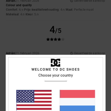
Adrián
21. februari 2026
Geverifieerde aankoop
Colour and quality
Comfort
: 4
Prijs-kwaliteitverhouding
: 4
Maat
: Perfecte maat
/5
/5
Materiaal
: 4
Kleur
: 5
/5
/5
4
/5
Adrián
21. februari 2026
Geverifieerde aankoop
It’s exactly what I asked for
Comfort
: 4
Prijs-kwaliteitverhouding
: 5
Maat
: Groot
Materiaal
: 4
/5
/5
/5
Kleur
: 4
/5
WELCOME TO DC SHOES
Choose your country
5
/5
Nicolas
21. januari 2026
Geverifieerde aankoop
Nice cut and a reasonable price in the sale