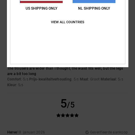
Comfort
: 5
Prijs-kwaliteitverhouding
: 5
Maat
: Groot
Materiaal
: 5
/5
/5
/5
US SHIPPING ONLY
NL SHIPPING ONLY
Kleur
: 5
/5
Ik raad dit product aan
VIEW ALL COUNTRIES
4
/5
Victor
20. januari 2026
Geverifieerde aankoop
The trousers are wider than I thought; the waist fits well, but the legs
are a bit too long
Comfort
: 5
Prijs-kwaliteitverhouding
: 5
Maat
: Groot
Materiaal
: 5
/5
/5
/5
Kleur
: 5
/5
5
/5
Herve
18. januari 2026
Geverifieerde aankoop