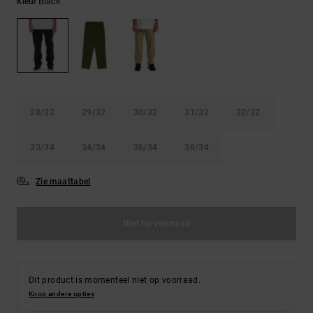
FAQ
Black
Kleur
Riemen &
bekijken
portemonnees
28/32
29/32
30/32
31/32
32/32
33/34
34/34
36/34
38/34
Zie maattabel
Niet op voorraad
Dit product is momenteel niet op voorraad.
Koop andere opties