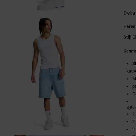
Deta
Heren
Stijl
E
Kenme
S
kato
M
p
G
4,5 
2
2
H