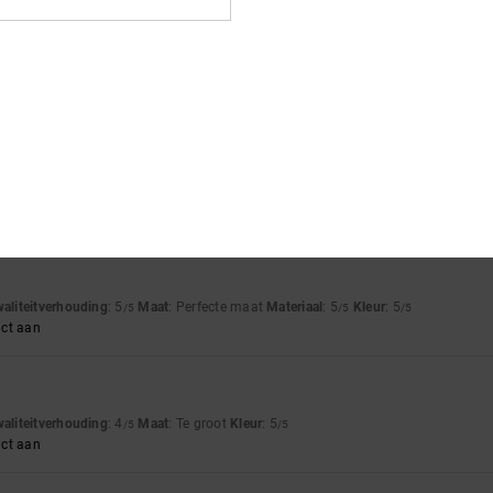
26
 excellent quality
waliteitverhouding
: 4
Maat
: Perfecte maat
Materiaal
: 5
Kleur
: 5
/5
/5
/5
uct aan
6
waliteitverhouding
: 5
Maat
: Te groot
Materiaal
: 5
Kleur
: 5
/5
/5
/5
uct aan
6
waliteitverhouding
: 5
Maat
: Perfecte maat
Materiaal
: 5
Kleur
: 5
/5
/5
/5
uct aan
waliteitverhouding
: 4
Maat
: Te groot
Kleur
: 5
/5
/5
uct aan