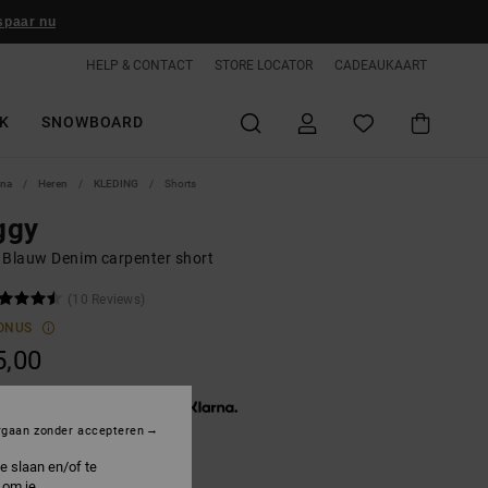
spaar nu
HELP & CONTACT
STORE LOCATOR
CADEAUKAART
K
SNOWBOARD
ina
Heren
KLEDING
Shorts
ggy
 Blauw Denim carpenter short
(10 Reviews)
ONUS
5,00
3 x € 25,00, zonder rente met
rgaan zonder accepteren
e slaan en/of te
 om je
ndigo Light