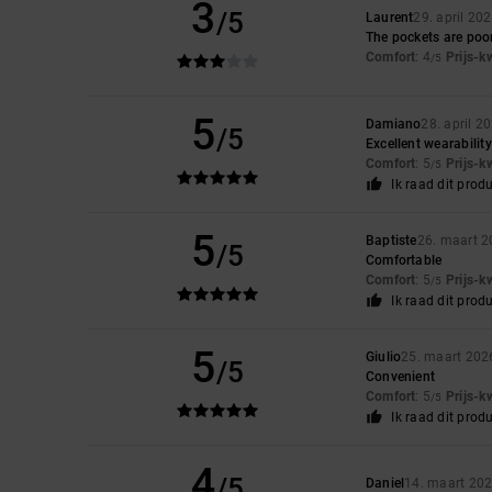
3
/5
Laurent
29. april 20
The pockets are poo
Comfort
: 4
Prijs-k
/5
5
Damiano
28. april 2
/5
Excellent wearability
Comfort
: 5
Prijs-k
/5
Ik raad dit prod
5
Baptiste
26. maart 
/5
Comfortable
Comfort
: 5
Prijs-k
/5
Ik raad dit prod
5
Giulio
25. maart 202
/5
Convenient
Comfort
: 5
Prijs-k
/5
Ik raad dit prod
4
/5
Daniel
14. maart 20