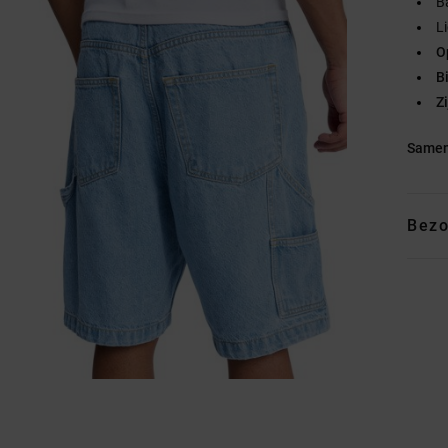
B
L
O
B
Z
Samen
Bezo