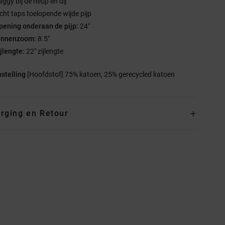
aggy bij de heup en dij
icht taps toelopende wijde pijp
pening onderaan de pijp:
24"
innenzoom:
8.5"
ijlengte:
22" zijlengte
stelling
[Hoofdstof] 75% katoen, 25% gerecycled katoen
rging en Retour