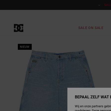
Ga
naar
SAL
Productinformatie
SALE ON SALE
NIEUW
BEPAAL ZELF WAT 
Wij en onze partners gebr
raadplegen. Deze persoon