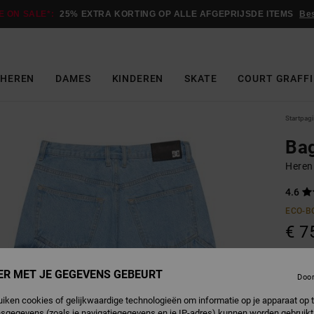
E ON SALE*:
25% EXTRA KORTING OP ALLE AFGEPRIJSDE ITEMS
Be
HEREN
DAMES
KINDEREN
SKATE
COURT GRAFFI
Startpag
Ba
Heren
4.6
ECO-B
€ 7
Betaal 
ER MET JE GEGEVENS GEBEURT
Doo
uiken cookies of gelijkwaardige technologieën om informatie op je apparaat op t
sgegevens (zoals je navigatiegegevens en je IP-adres) kunnen worden gebruikt
I