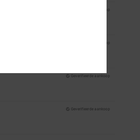
Geverifieerde aankoop
Geverifieerde aankoop
Geverifieerde aankoop
Geverifieerde aankoop