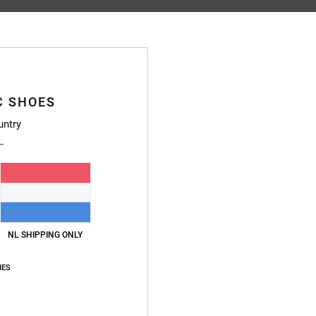
Gemiddelde score
4.6
/5
C SHOES
untry
gebaseerd op
10 geverifieerde beoordelingen
sinds maart 2026
80% van onze klanten bevelen dit product aan
js-kwaliteitverhouding
Maat
Materia
4.4
4.9
Te klein
Te groot
NL SHIPPING ONLY
IES
waliteitverhouding
: 5
Maat
: Perfecte maat
Kleur
: 5
/5
/5
uct aan