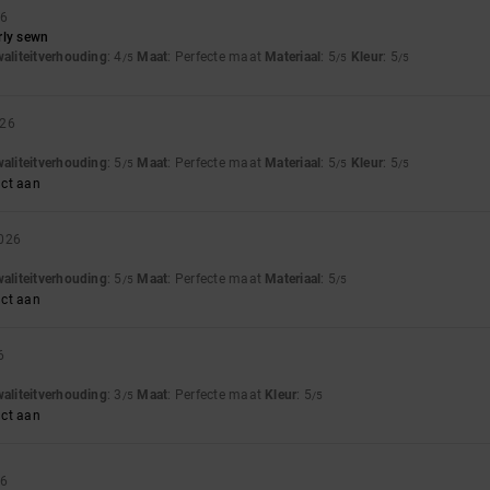
26
rly sewn
waliteitverhouding
: 4
Maat
: Perfecte maat
Materiaal
: 5
Kleur
: 5
/5
/5
/5
026
waliteitverhouding
: 5
Maat
: Perfecte maat
Materiaal
: 5
Kleur
: 5
/5
/5
/5
uct aan
2026
waliteitverhouding
: 5
Maat
: Perfecte maat
Materiaal
: 5
/5
/5
uct aan
6
waliteitverhouding
: 3
Maat
: Perfecte maat
Kleur
: 5
/5
/5
uct aan
26