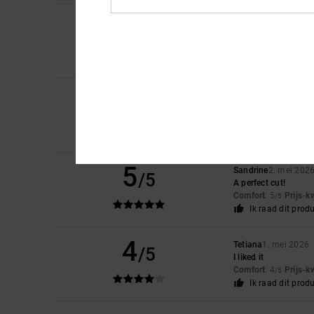
5
Jacques
25. mei 20
/5
Well-designed and of
Comfort
: 5
Prijs-k
/5
Ik raad dit prod
5
Bastien
19. mei 202
/5
It suits me perfectly
Comfort
: 5
Prijs-k
/5
Ik raad dit prod
5
Sandrine
2. mei 202
/5
A perfect cut!
Comfort
: 5
Prijs-k
/5
Ik raad dit prod
4
Tetiana
1. mei 2026
/5
I liked it
Comfort
: 4
Prijs-k
/5
Ik raad dit prod