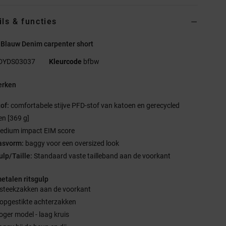
ils & functies
 Blauw Denim carpenter short
DYDS03037
Kleurcode
bfbw
rken
tof:
comfortabele stijve PFD-stof van katoen en gerecycled
en [369 g]
edium impact EIM score
asvorm:
baggy voor een oversized look
ulp/Taille:
Standaard vaste tailleband aan de voorkant
metalen ritsgulp
 steekzakken aan de voorkant
 opgestikte achterzakken
oger model - laag kruis