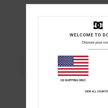
WELCOME TO D
Choose your co
Comfort
Pri
4.7
US SHIPPING ONLY
5
Ketty
11. juni 2026
/5
VIEW ALL COUNTR
Edf
Comfort
: 5
Prijs-k
/5
Ik raad dit prod