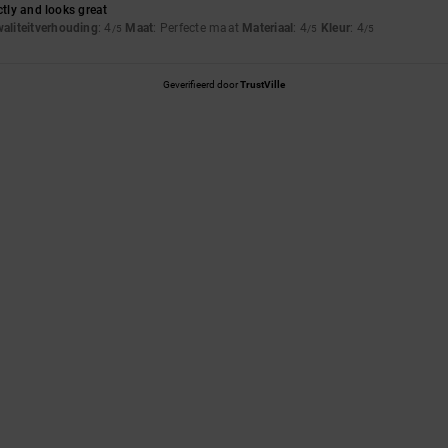
ctly and looks great
waliteitverhouding
: 4
Maat
: Perfecte maat
Materiaal
: 4
Kleur
: 4
/5
/5
/5
Geverifieerd door
TrustVille