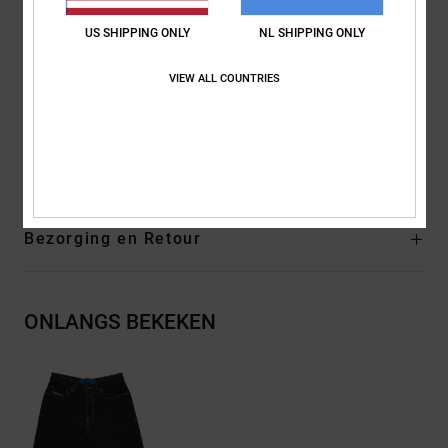
Baggy bij de heup en dij
US SHIPPING ONLY
NL SHIPPING ONLY
Licht taps toelopende wijde pijp
Opening onderaan de pijp:
20.5"
VIEW ALL COUNTRIES
Binnenzoom:
6.5"
Buitenbeenlengte:
47 cm buitenbeenlengte, halflang
Samenstelling
[Hoofdstof] 75% katoen, 25% gerecycled katoen
Bezorging en Retour
ONLANGS BEKEKEN