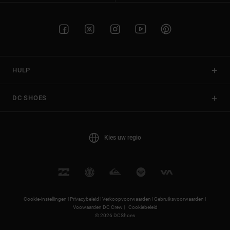
HULP
DC SHOES
Kies uw regio
Cookie-instellingen |
Privacybeleid |
Verkoopvoorwaarden |
Gebruiksvoorwaarden |
Voowaarden DC Crew |
Cookiebeleid
© 2026 DCShoes