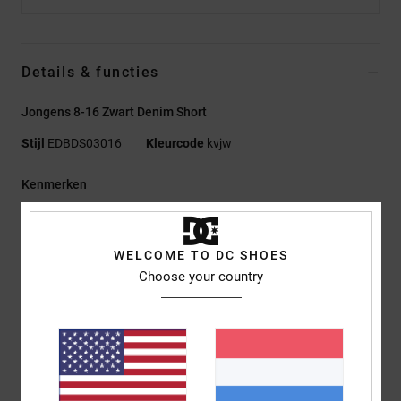
Details & functies
Jongens 8-16 Zwart Denim Short
Stijl
EDBDS03016
Kleurcode
kvjw
Kenmerken
Stof:
gerecyclede, comfortabele stijve katoenen stof [369 g]
Low impact EIM score
WELCOME TO DC SHOES
pasvorm:
baggy voor een oversized look
Choose your country
Gulp/Taille:
Standaard vaste tailleband aan de voorkant
4,5 metalen ritsgulp
2 steekzakken aan de voorkant
2 opgestikte achterzakken
DCSHOECO-borduursel op het ticketzakje