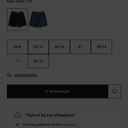
FAQ
Black Tint
Riemen &
Kleur
bekijken
portemonnees
24/8
25/10
26/12
27
28/14
29
30/16
Zie maattabel
In winkelwagen
Thuis of bij een afhaalpunt
Levering gepland vanaf
8 augustus