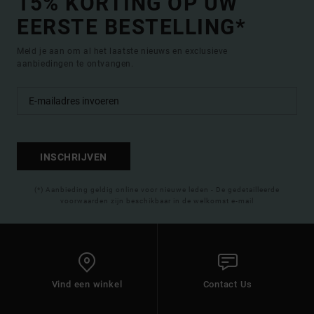
15% KORTING OP UW
EERSTE BESTELLING*
Meld je aan om al het laatste nieuws en exclusieve
aanbiedingen te ontvangen.
INSCHRIJVEN
(*) Aanbieding geldig online voor nieuwe leden - De gedetailleerde
voorwaarden zijn beschikbaar in de welkomst e-mail
Vind een winkel
Contact Us