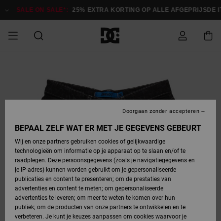
Ga
naar
SALE ON SALE*:
25% EXTRA KORTING OP ALLE AFGEPRIJSDE ITE
Productinformatie
SALE ON SALE
HEREN SALE
ESSENTIALS
ESSENTIALS
ESSENTIALS
SKATESHOP
SNOWBOARDSHOP
Toegang tot
Schoenen
Schoenen
Sale schoenen
Stag
Astrix
Nieuwe
Nieuwe
Petten &
Chelsea
Pixie
Nieuwe
Snowboardjassen
Court Graffik
Nieuwe
Nieuwe
Petten &
Skateschoenen
Team
Snowboardjassen
Snowboardschoene
Boots
mijn bestelling
Collectie
Collectie
hoeden
Collectie
Collectie
Collectie
hoeden
HEREN
DAMES SALE
HIGHLIGHTS
HIGHLIGHTS
SCHOENEN
GEMEENSCHAP
DAMES
Kleding
Snow
Kleding
Court Graffik
Ducati
Court Graffik
Astrix
Snowboardbroeken
Pure
Alles
Snowboardbroeken
Snowboardjassen
Snowboardjassen
Levering
SNOWBOARDSHOP
Skateschoenen
Sweatshirts
Mutsen
Sneakers
Skate
T-Shirts
Mutsen
weergeven
Doorgaan zonder accepteren
DAMES
KINDEREN
SCHOENEN
SCHOENEN
KLEDING
Accessoires
Sale
Lynx
DC Command
View All
DC Command
Alles
Stag
Snowboardschoene
Snowboardbroeken
Snowboardbroeken
BEPAAL ZELF WAT ER MET JE GEGEVENS GEBEURT
Retouren
SALE
KINDEREN
accessoires
Sneakers
T-Shirts
Tassen &
Skate
weergeven
Baby schoenen
Hoodies &
Tassen &
Wij en onze partners gebruiken cookies of gelijkwaardige
SNOWBOARDSHOP
rugzakken
sweatshirts
rugzakken
technologieën om informatie op je apparaat op te slaan en/of te
KINDEREN
KLEDING
KLEDING
ACCESSOIRES
SNOW
Pure
Manteca
Manteca
Winterlaarzen
Accessoires
Mutsen
raadplegen. Deze persoonsgegevens (zoals je navigatiegegevens en
Betaling
Sale snow-
Slippers
Overhemden
Slippers
Sneakers
je IP-adres) kunnen worden gebruikt om je gepersonaliseerde
artikelen
Alles
Jasjes &
Alles
publicaties en content te presenteren; om de prestaties van
SKATE
ACCESSOIRES
T-Shirts
Net
Construct
Best Sellers
Polair fleeces
Alles
Alles
weergeven
jassen
weergeven
advertenties en content te meten; om gepersonaliseerde
Giftcard
Winterlaarzen
Jeans
Snowboardschoene
Alles
& softshells
weergeven
weergeven
advertenties te leveren; om meer te weten te komen over hun
Jasjes &
weergeven
publiek; om de producten van onze partners te ontwikkelen en te
COURT
Jasjes &
Alles
Ascend
jassen
Overhemden
verbeteren. Je kunt je keuzes aanpassen om cookies waarvoor je
Quiksilver
GRAFFIK
jassen
weergeven
Snowboardschoene
Jasjes &
Unisex
Mutsen