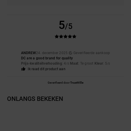
5
/5
ANDREW
24. december 2025
Geverifieerde aankoop
DC are a good brand for quality
Prijs-kwaliteitverhouding
: 4
Maat
: Te groot
Kleur
: 5
/5
/5
Ik raad dit product aan
Geverifieerd door
TrustVille
ONLANGS BEKEKEN