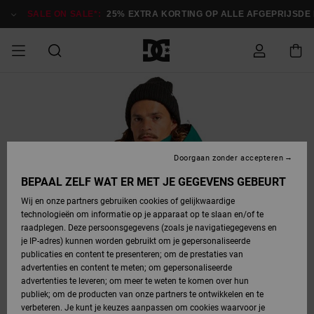
Ga
naar
SALE ON SALE*:
25% EXTRA KORTING OP ALLE AFGEPRIJSDE IT
Productinformatie
SALE ON SALE
HEREN SALE
ESSENTIALS
ESSENTIALS
ESSENTIALS
SKATESHOP
SNOWBOARDSHOP
Toegang tot
Schoenen
Schoenen
Sale schoenen
Stag
Astrix
Nieuwe
Nieuwe
Petten &
Chelsea
Pixie
Nieuwe
Snowboardjassen
Court Graffik
Nieuwe
Nieuwe
Petten &
Skateschoenen
Team
Snowboardjassen
Snowboardschoene
Boots
mijn bestelling
Collectie
Collectie
hoeden
Collectie
Collectie
Collectie
hoeden
HEREN
DAMES SALE
HIGHLIGHTS
HIGHLIGHTS
SCHOENEN
GEMEENSCHAP
DAMES
Kleding
Snow
Kleding
Court Graffik
Ducati
Court Graffik
Astrix
Snowboardbroeken
Pure
Alles
Snowboardbroeken
Snowboardjassen
Snowboardjassen
Levering
SNOWBOARDSHOP
Skateschoenen
Sweatshirts
Mutsen
Sneakers
Skate
T-Shirts
Mutsen
weergeven
Doorgaan zonder accepteren
DAMES
KINDEREN
SCHOENEN
SCHOENEN
KLEDING
Accessoires
Sale
Lynx
DC Command
View All
DC Command
Alles
Stag
Snowboardschoene
Snowboardbroeken
Snowboardbroeken
BEPAAL ZELF WAT ER MET JE GEGEVENS GEBEURT
Retouren
SALE
KINDEREN
accessoires
Sneakers
T-Shirts
Tassen &
Skate
weergeven
Baby schoenen
Hoodies &
Tassen &
Wij en onze partners gebruiken cookies of gelijkwaardige
SNOWBOARDSHOP
rugzakken
sweatshirts
rugzakken
technologieën om informatie op je apparaat op te slaan en/of te
KINDEREN
KLEDING
KLEDING
ACCESSOIRES
SNOW
Pure
Manteca
Manteca
Winterlaarzen
Accessoires
Mutsen
raadplegen. Deze persoonsgegevens (zoals je navigatiegegevens en
Betaling
Sale snow-
Slippers
Overhemden
Slippers
Sneakers
je IP-adres) kunnen worden gebruikt om je gepersonaliseerde
artikelen
Alles
Jasjes &
Alles
publicaties en content te presenteren; om de prestaties van
SKATE
ACCESSOIRES
T-Shirts
Net
Construct
Best Sellers
Polair fleeces
Alles
Alles
weergeven
jassen
weergeven
advertenties en content te meten; om gepersonaliseerde
Giftcard
Winterlaarzen
Jeans
Snowboardschoene
Alles
& softshells
weergeven
weergeven
advertenties te leveren; om meer te weten te komen over hun
Jasjes &
weergeven
publiek; om de producten van onze partners te ontwikkelen en te
COURT
Jasjes &
Alles
Ascend
jassen
Overhemden
verbeteren. Je kunt je keuzes aanpassen om cookies waarvoor je
Quiksilver
GRAFFIK
jassen
weergeven
Snowboardschoene
Jasjes &
Unisex
Mutsen