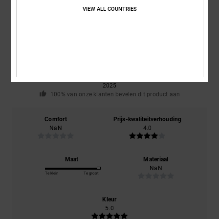
VIEW ALL COUNTRIES
Gemiddelde score
5.0
/5
gebaseerd op
1 geverifieerde beoordelingen
sinds december
2025
100% van onze klanten bevelen dit product aan
Comfort
Prijs-kwaliteitverhouding
NaN
4.0
Maat
Materiaal
NaN
Te klein
Te groot
Kleur
5.0