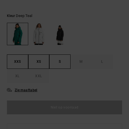
FAQ
Riemen &
bekijken
portemonnees
Deep Teal
Kleur
XXS
XS
S
M
L
XL
XXL
Zie maattabel
Niet op voorraad