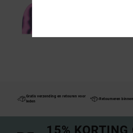
Gratis verzending en retouren voor
Retourneren binne
leden
15% KORTING