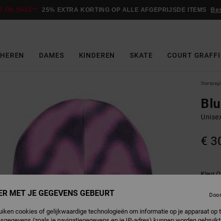
E ON SALE*:
25% EXTRA KORTING OP ALLE AFGEPRIJSDE ITEMS
Be
HEREN
DAMES
KINDEREN
SKATE
COURT GRAFFI
Startpag
Blu
Unise
€ 3
O
Kleur
ER MET JE GEGEVENS GEBEURT
Doo
uiken cookies of gelijkwaardige technologieën om informatie op je apparaat op t
sgegevens (zoals je navigatiegegevens en je IP-adres) kunnen worden gebruikt