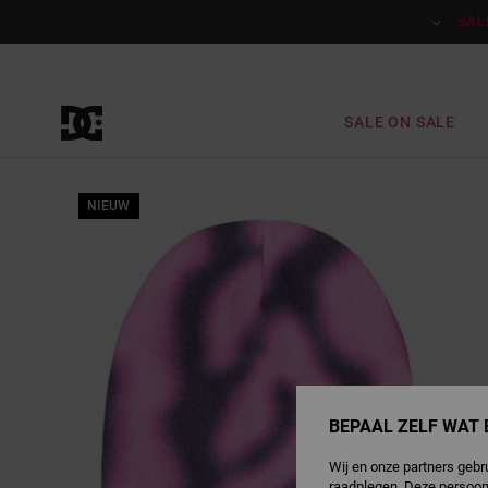
Ga
naar
SAL
Productinformatie
SALE ON SALE
NIEUW
BEPAAL ZELF WAT 
Wij en onze partners gebr
raadplegen. Deze persoon