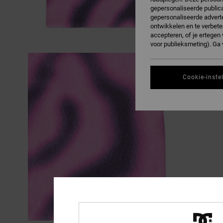
gepersonaliseerde publica
gepersonaliseerde adverte
ontwikkelen en te verbete
accepteren, of je ertege
voor publieksmeting). Ga
Cookie-inste