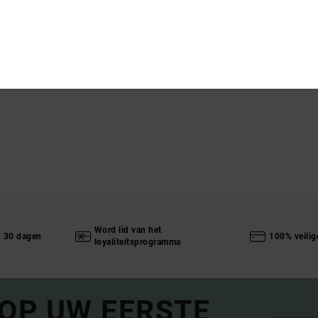
Word lid van het
n 30 dagen
100% veilig
loyaliteitsprogramma
 OP UW EERSTE