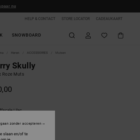
spaar nu
HELP & CONTACT
STORE LOCATOR
CADEAUKAART
K
SNOWBOARD
ina
Heren
ACCESSOIRES
Mutsen
rry Skully
x Roze Muts
0,00
ffscale Lilac
rgaan zonder accepteren
e slaan en/of te
 om je