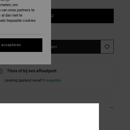
e meten; om
 van onze partners te
al dan niet te
1SZ
oals bepaalde cookies
e maattabel
s accepteren
In winkelwagen
Thuis of bij een afhaalpunt
Levering gepland vanaf
10 augustus
ils & functies
x Roze Muts