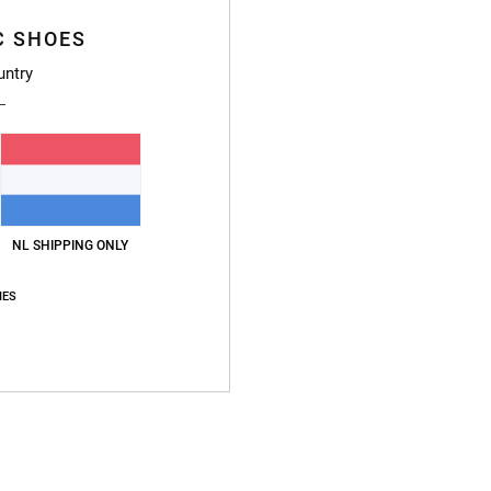
Stijl
E
C SHOES
Kenme
untry
S
S
G
D
Samen
NL SHIPPING ONLY
IES
Bezo