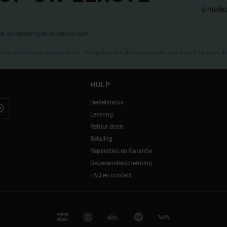
eve aanbiedingen te ontvangen.
eldig online voor nieuwe leden - De gedetailleerde voorwaarden zijn beschikbaar in d
HULP
Bestelstatus
Levering
Retour doen
Betaling
Reparaties en Garantie
Gegevensbescherming
FAQ en contact