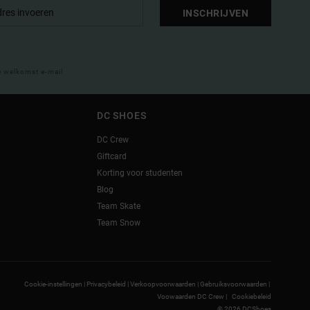
INSCHRIJVEN
e welkomst e-mail
DC SHOES
DC Crew
Giftcard
Korting voor studenten
Blog
Team Skate
Team Snow
Cookie-instellingen |
Privacybeleid |
Verkoopvoorwaarden |
Gebruiksvoorwaarden |
Voowaarden DC Crew |
Cookiebeleid
© 2026 DCShoes