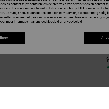
ties en content te presenteren; om de prestaties van advertenties en content t
nties te leveren; om meer te weten te komen over hun publiek; om de producten
ren. Je kunt je keuzes aanpassen om cookies waarvoor je toestemming nodig is 
n verzetten wanneer het gaat om cookies waarvoor geen toestemming nodig is (z
 voor meer informatie naar ons
cookiebeleid
en
privacybeleid
Zi
llingen
Alle
Deta
Unise