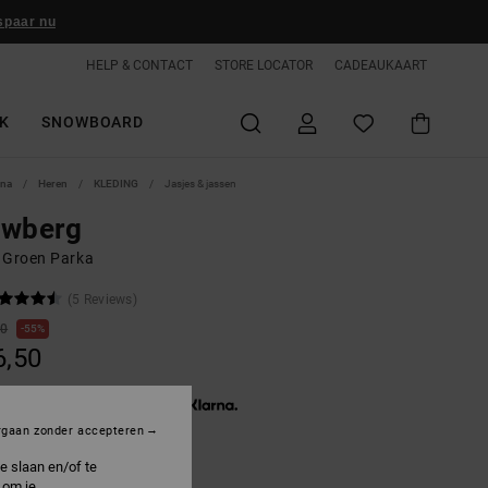
spaar nu
HELP & CONTACT
STORE LOCATOR
CADEAUKAART
K
SNOWBOARD
ina
Heren
KLEDING
Jasjes & jassen
ewberg
 Groen Parka
(5 Reviews)
00
55%
6,50
3 x € 25,50, zonder rente met
rgaan zonder accepteren
e slaan en/of te
ON SALE 25% EXTRA
 om je