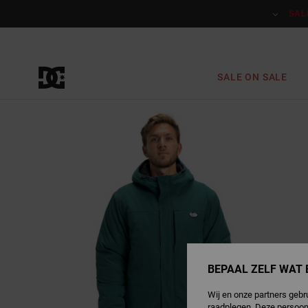
Ga
naar
SAL
Productinformatie
SALE ON SALE
BEPAAL ZELF WAT 
Wij en onze partners gebr
raadplegen. Deze persoon