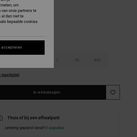
e meten; om
 van onze partners te
onderosa Pine
al dan niet te
oals bepaalde cookies
s accepteren
S
M
L
XL
XXL
e maattabel
In winkelwagen
Thuis of bij een afhaalpunt
Levering gepland vanaf
10 augustus