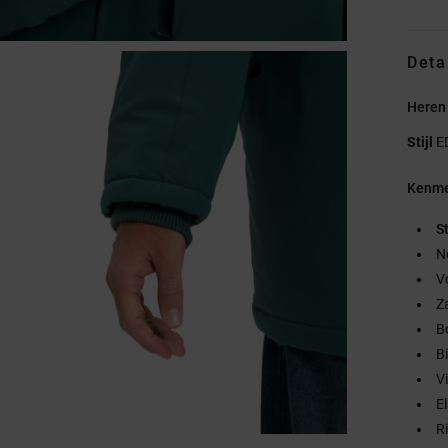
Deta
Heren
Stijl
E
Kenme
S
N
V
Za
B
B
V
E
R