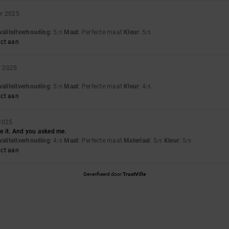
r 2025
waliteitverhouding
: 5
Maat
: Perfecte maat
Kleur
: 5
/5
/5
uct aan
r 2025
waliteitverhouding
: 5
Maat
: Perfecte maat
Kleur
: 4
/5
/5
uct aan
 2025
ike it. And you asked me.
waliteitverhouding
: 4
Maat
: Perfecte maat
Materiaal
: 5
Kleur
: 5
/5
/5
/5
uct aan
Geverifieerd door
TrustVille