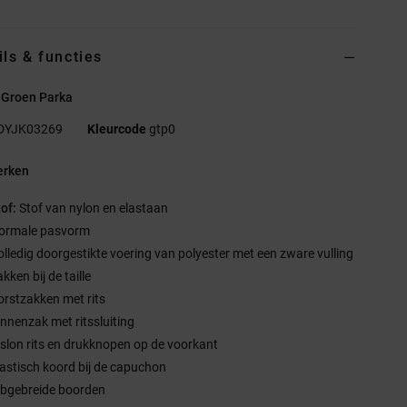
ils & functies
 Groen Parka
DYJK03269
Kleurcode
gtp0
rken
tof:
Stof van nylon en elastaan
ormale pasvorm
olledig doorgestikte voering van polyester met een zware vulling
kken bij de taille
orstzakken met rits
innenzak met ritssluiting
islon rits en drukknopen op de voorkant
lastisch koord bij de capuchon
ibgebreide boorden