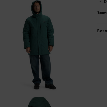
D
Samen
Bezo