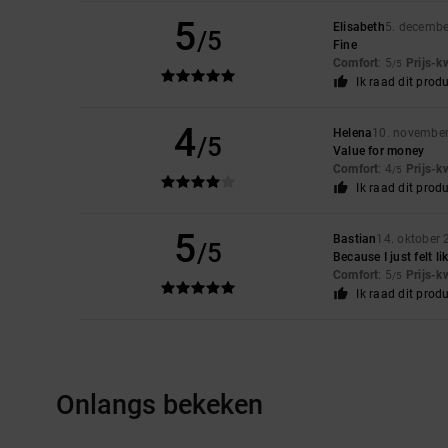
5
Elisabeth
5. decembe
/5
Fine
Comfort
: 5
Prijs-k
/5
Ik raad dit prod
4
Helena
10. novembe
/5
Value for money
Comfort
: 4
Prijs-k
/5
Ik raad dit prod
5
Bastian
14. oktober
/5
Because I just felt l
Comfort
: 5
Prijs-k
/5
Ik raad dit prod
Onlangs bekeken