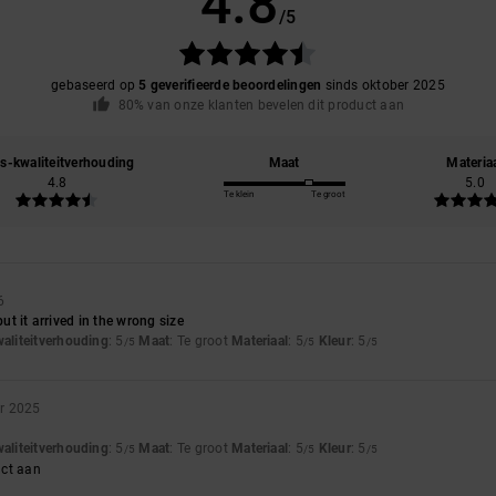
4.8
/5
gebaseerd op
5 geverifieerde beoordelingen
sinds oktober 2025
80% van onze klanten bevelen dit product aan
js-kwaliteitverhouding
Maat
Materia
4.8
5.0
Te klein
Te groot
6
but it arrived in the wrong size
waliteitverhouding
: 5
Maat
: Te groot
Materiaal
: 5
Kleur
: 5
/5
/5
/5
r 2025
waliteitverhouding
: 5
Maat
: Te groot
Materiaal
: 5
Kleur
: 5
/5
/5
/5
uct aan