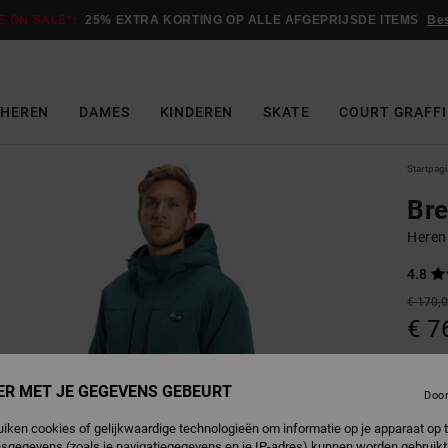
E ON SALE*:
25% EXTRA KORTING OP ALLE AFGEPRIJSDE ITEMS
Be
HEREN
DAMES
KINDEREN
SKATE
COURT GRAFFI
Startpag
Br
Heren
4.8
€ 170,
€ 7
Betaal 
ER MET JE GEGEVENS GEBEURT
Doo
SALE
uiken cookies of gelijkwaardige technologieën om informatie op je apparaat op t
SALE 
sgegevens (zoals je navigatiegegevens en je IP-adres) kunnen worden gebruikt