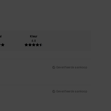
al
Kleur
4.8
Geverifieerde aankoop
Geverifieerde aankoop