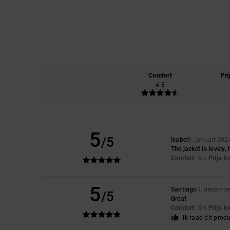
Comfort
Pri
4.8
5
/5
Isabel
8. januari 202
The jacket is lovely, 
Comfort
: 5
Prijs-k
/5
5
Santiago
9. decembe
/5
Great
Comfort
: 5
Prijs-k
/5
Ik raad dit prod