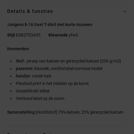
Details & functies
Jongens 8-16 Geel T-shirt met korte mouwen
Stijl
EDBZT03455
Kleurcode
yfw0
Kenmerken
Stof:
Jersey van katoen en gerecycled katoen [200 g/m2]
pasvorm:
klassiek, comfortabel normaal model
halslijn:
ronde hals
Plastisol print in het midden op de borst
Gezeefdrukt etiket
Verticaal label op de zoom
Samenstelling
[Hoofdstof] 75% katoen, 25% gerecycled katoen