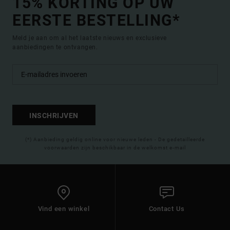
15% KORTING OP UW
EERSTE BESTELLING*
Meld je aan om al het laatste nieuws en exclusieve
aanbiedingen te ontvangen.
INSCHRIJVEN
(*) Aanbieding geldig online voor nieuwe leden - De gedetailleerde
voorwaarden zijn beschikbaar in de welkomst e-mail
Vind een winkel
Contact Us