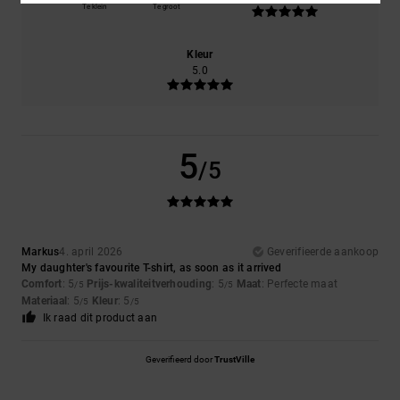
Te klein
Te groot
Kleur
5.0
5
/5
Markus
4. april 2026
Geverifieerde aankoop
My daughter's favourite T-shirt, as soon as it arrived
Comfort
: 5
Prijs-kwaliteitverhouding
: 5
Maat
: Perfecte maat
/5
/5
Materiaal
: 5
Kleur
: 5
/5
/5
Ik raad dit product aan
Geverifieerd door
TrustVille