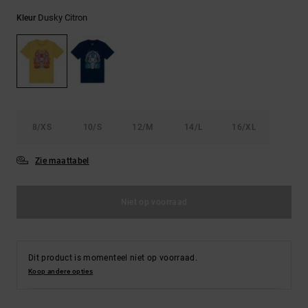
FAQ
Riemen &
bekijken
portemonnees
Dusky Citron
Kleur
8/XS
10/S
12/M
14/L
16/XL
Zie maattabel
Niet op voorraad
Dit product is momenteel niet op voorraad.
Koop andere opties