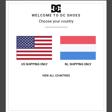
Bezorging en Retour
WELCOME TO DC SHOES
Reviews van klanten
Choose your country
Gemiddelde score
5.0
/5
US SHIPPING ONLY
NL SHIPPING ONLY
gebaseerd op
1 geverifieerde beoordelingen
sinds april 2026
100% van onze klanten bevelen dit product aan
VIEW ALL COUNTRIES
Comfort
Prijs-kwaliteitverhouding
5.0
5.0
Maat
Materiaal
5.0