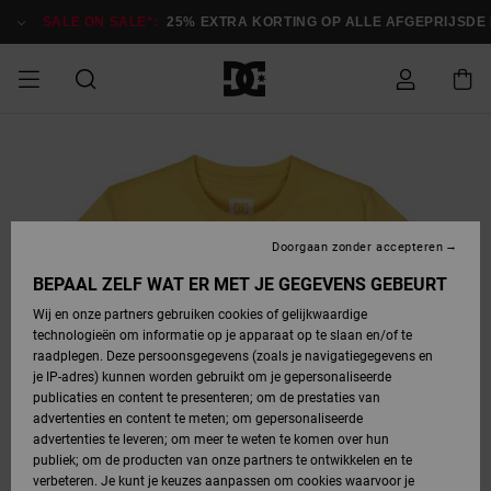
Ga
naar
SALE ON SALE*:
25% EXTRA KORTING OP ALLE AFGEPRIJSDE IT
Productinformatie
SALE ON SALE
HEREN SALE
ESSENTIALS
ESSENTIALS
ESSENTIALS
SKATESHOP
SNOWBOARDSHOP
Toegang tot
Schoenen
Schoenen
Sale schoenen
Stag
Astrix
Nieuwe
Nieuwe
Petten &
Chelsea
Pixie
Nieuwe
Snowboardjassen
Court Graffik
Nieuwe
Nieuwe
Petten &
Skateschoenen
Team
Snowboardjassen
Snowboardschoene
Boots
mijn bestelling
Collectie
Collectie
hoeden
Collectie
Collectie
Collectie
hoeden
HEREN
DAMES SALE
HIGHLIGHTS
HIGHLIGHTS
SCHOENEN
GEMEENSCHAP
DAMES
Kleding
Snow
Kleding
Court Graffik
Ducati
Court Graffik
Astrix
Snowboardbroeken
Pure
Alles
Snowboardbroeken
Snowboardjassen
Snowboardjassen
Levering
SNOWBOARDSHOP
Skateschoenen
Sweatshirts
Mutsen
Sneakers
Skate
T-Shirts
Mutsen
weergeven
Doorgaan zonder accepteren
DAMES
KINDEREN
SCHOENEN
SCHOENEN
KLEDING
Accessoires
Sale
Lynx
DC Command
View All
DC Command
Alles
Stag
Snowboardschoene
Snowboardbroeken
Snowboardbroeken
BEPAAL ZELF WAT ER MET JE GEGEVENS GEBEURT
Retouren
SALE
KINDEREN
accessoires
Sneakers
T-Shirts
Tassen &
Skate
weergeven
Baby schoenen
Hoodies &
Tassen &
Wij en onze partners gebruiken cookies of gelijkwaardige
SNOWBOARDSHOP
rugzakken
sweatshirts
rugzakken
technologieën om informatie op je apparaat op te slaan en/of te
KINDEREN
KLEDING
KLEDING
ACCESSOIRES
SNOW
Pure
Manteca
Manteca
Winterlaarzen
Accessoires
Mutsen
raadplegen. Deze persoonsgegevens (zoals je navigatiegegevens en
Betaling
Sale snow-
Slippers
Overhemden
Slippers
Sneakers
je IP-adres) kunnen worden gebruikt om je gepersonaliseerde
artikelen
Alles
Jasjes &
Alles
publicaties en content te presenteren; om de prestaties van
SKATE
ACCESSOIRES
T-Shirts
Net
Construct
Best Sellers
Polair fleeces
Alles
Alles
weergeven
jassen
weergeven
advertenties en content te meten; om gepersonaliseerde
Giftcard
Winterlaarzen
Jeans
Snowboardschoene
Alles
& softshells
weergeven
weergeven
advertenties te leveren; om meer te weten te komen over hun
Jasjes &
weergeven
publiek; om de producten van onze partners te ontwikkelen en te
COURT
Jasjes &
Alles
Ascend
jassen
Overhemden
verbeteren. Je kunt je keuzes aanpassen om cookies waarvoor je
Quiksilver
GRAFFIK
jassen
weergeven
Snowboardschoene
Jasjes &
Unisex
Mutsen