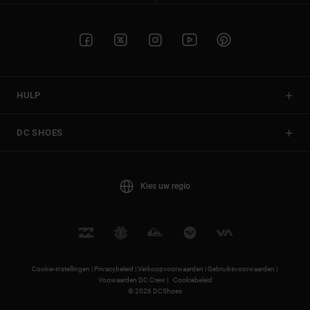
HULP
DC SHOES
Kies uw regio
Cookie-instellingen |
Privacybeleid |
Verkoopvoorwaarden |
Gebruiksvoorwaarden |
Voowaarden DC Crew |
Cookiebeleid
© 2026 DCShoes