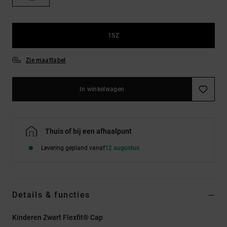
FAQ
Riemen &
bekijken
portemonnees
1SZ
Zie maattabel
In winkelwagen
Thuis of bij een afhaalpunt
Levering gepland vanaf
12 augustus
Details & functies
Kinderen Zwart Flexfit® Cap