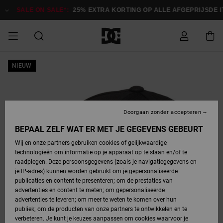
Ga
naar
SALE ON SALE*:
25% EXTRA KORTING OP ALLE AFGEPRIJSDE IT
Productinformatie
SALE ON SALE
NIEUW
HEREN SALE
ESSENTIALS
ESSENTIALS
ESSENTIALS
SKATESHOP
SNOWBOARDSHOP
Toegang tot
Schoenen
Schoenen
Sale schoenen
Stag
Astrix
Nieuwe
Nieuwe
Petten &
Chelsea
Pixie
Nieuwe
Snowboardjassen
Court Graffik
Nieuwe
Nieuwe
Petten &
Skateschoenen
Team
Snowboardjassen
Snowboardschoene
Boots
mijn bestelling
Collectie
Collectie
hoeden
Collectie
Collectie
Collectie
hoeden
HEREN
DAMES SALE
HIGHLIGHTS
HIGHLIGHTS
SCHOENEN
GEMEENSCHAP
DAMES
Kleding
Snow
Kleding
Court Graffik
Ducati
Court Graffik
Astrix
Snowboardbroeken
Pure
Alles
Snowboardbroeken
Snowboardjassen
Snowboardjassen
Levering
SNOWBOARDSHOP
Skateschoenen
Sweatshirts
Mutsen
Sneakers
Skate
T-Shirts
Mutsen
weergeven
Doorgaan zonder accepteren
DAMES
KINDEREN
SCHOENEN
SCHOENEN
KLEDING
Accessoires
Sale
Lynx
DC Command
View All
DC Command
Alles
Stag
Snowboardschoene
Snowboardbroeken
Snowboardbroeken
BEPAAL ZELF WAT ER MET JE GEGEVENS GEBEURT
Retouren
SALE
KINDEREN
accessoires
Sneakers
T-Shirts
Tassen &
Skate
weergeven
Baby schoenen
Hoodies &
Tassen &
Wij en onze partners gebruiken cookies of gelijkwaardige
SNOWBOARDSHOP
rugzakken
sweatshirts
rugzakken
technologieën om informatie op je apparaat op te slaan en/of te
KINDEREN
KLEDING
KLEDING
ACCESSOIRES
SNOW
Pure
Manteca
Manteca
Winterlaarzen
Accessoires
Mutsen
raadplegen. Deze persoonsgegevens (zoals je navigatiegegevens en
Betaling
Sale snow-
Slippers
Overhemden
Slippers
Sneakers
je IP-adres) kunnen worden gebruikt om je gepersonaliseerde
artikelen
Alles
Jasjes &
Alles
publicaties en content te presenteren; om de prestaties van
SKATE
ACCESSOIRES
T-Shirts
Net
Construct
Best Sellers
Polair fleeces
Alles
Alles
weergeven
jassen
weergeven
advertenties en content te meten; om gepersonaliseerde
Giftcard
Winterlaarzen
Jeans
Snowboardschoene
Alles
& softshells
weergeven
weergeven
advertenties te leveren; om meer te weten te komen over hun
Jasjes &
weergeven
publiek; om de producten van onze partners te ontwikkelen en te
COURT
Jasjes &
Alles
Ascend
jassen
Overhemden
verbeteren. Je kunt je keuzes aanpassen om cookies waarvoor je
Quiksilver
GRAFFIK
jassen
weergeven
Snowboardschoene
Jasjes &
Unisex
Mutsen