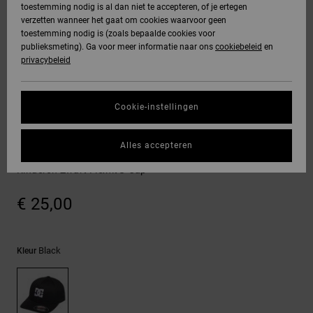
toestemming nodig is al dan niet te accepteren, of je ertegen
Freedom
jassen
verzetten wanneer het gaat om cookies waarvoor geen
DC Star
Hoodies &
Jeans, broeken
toestemming nodig is (zoals bepaalde cookies voor
SNOWBOARD
Hoodies &
Unisex
Alles
Handschoenen
sweatshirts
& shorts
publieksmeting). Ga voor meer informatie naar ons
cookiebeleid
en
Gegevensbescherming
sweatshirts
Broeken &
weergeven
privacybeleid
Roammax
chino's
HELP &
Alles
Accessoires
Alles
Maattabel
CONTACT
Overhemden &
weergeven
weergeven
Cookie-instellingen
Onyx
poloshirts
Shorts
Alles
ACCESSOIRES
STORE
Start een gesprek
weergeven
Alles accepteren
om het snelste
AT-2
LOCATOR
Jeans, broeken
Boardshorts
Cap Star
antwoord op je
& shorts
Kinderen Zwart Flexfit® Cap
vraag te krijgen.
Liquid Fuego
CADEAUKAART
Alles
€ 25,00
Gesprek starten
Mutsen &
weergeven
petten
VERLANGLIJST
Vind antwoorden
op de meest
Black
Kleur
Tassen &
gestelde vragen
en ons
rugzakken
contactformulier.