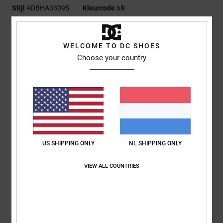
Stijl
ADBHA03095
Kleurcode
blk
Kenmerken
WELCOME TO DC SHOES
X-Fit Flexfit
Choose your country
Permacurve rand
Plat DC-logoborduursel op de voorkant
Klein logoborduursel aan de achterkant
Samenstelling
[Hoofdmateriaal] 98% katoen 2% elastaan
US SHIPPING ONLY
NL SHIPPING ONLY
Bezorging en Retour
VIEW ALL COUNTRIES
ONLANGS BEKEKEN