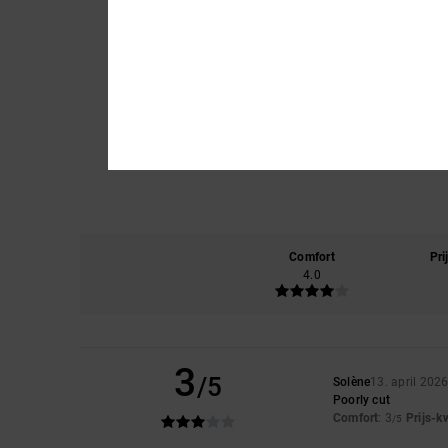
Comfort
Pri
4.0
3
/5
Solène
13. april 202
Poorly cut
Comfort
: 3
Prijs-k
/5