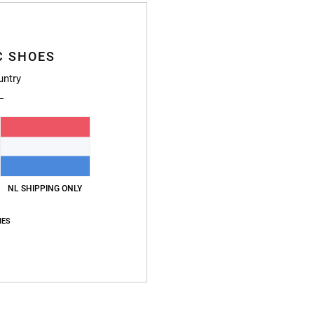
B
V
Z
C SHOES
T
untry
A
B
Samen
Bezo
NL SHIPPING ONLY
IES