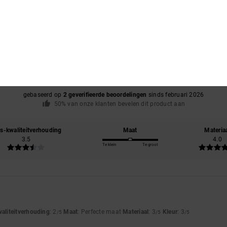
Gemiddelde score
4.0
/5
gebaseerd op
2 geverifieerde beoordelingen
sinds februari 2026
50% van onze klanten bevelen dit product aan
js-kwaliteitverhouding
Maat
Materia
3.5
4.0
Te klein
Te groot
6
waliteitverhouding
: 2
Maat
: Perfecte maat
Materiaal
: 3
Kleur
: 3
/5
/5
/5