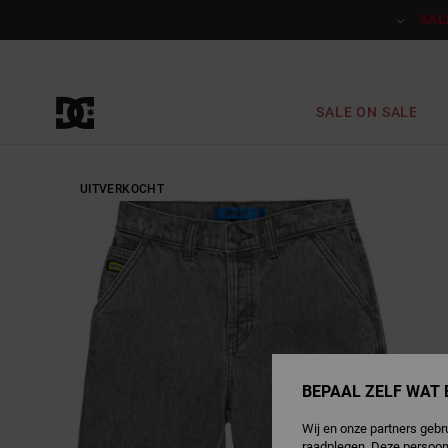
Ga
naar
SAL
Productinformatie
SALE ON SALE
UITVERKOCHT
BEPAAL ZELF WAT 
Wij en onze partners gebr
raadplegen. Deze persoon