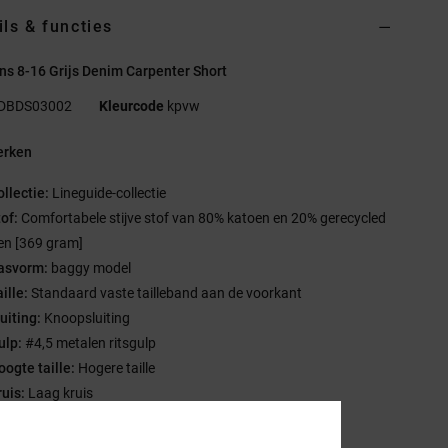
ils & functies
s 8-16 Grijs Denim Carpenter Short
DBDS03002
Kleurcode
kpvw
rken
ollectie:
Lineguide-collectie
tof:
Comfortabele stijve stof van 80% katoen en 20% gerecycled
en [369 gram]
asvorm:
baggy model
ille:
Standaard vaste tailleband aan de voorkant
uiting:
Knoopsluiting
ulp:
#4,5 metalen ritsgulp
oogte taille:
Hogere taille
ruis:
Laag kruis
pening pijp:
Opening pijp 52 cm
innenbeenlengte:
16,5 cm binnenbeenlengte