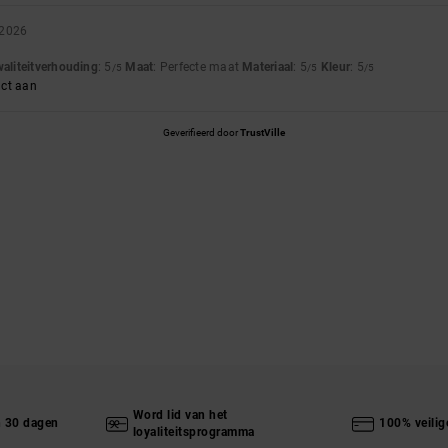
 2026
waliteitverhouding
: 5
Maat
: Perfecte maat
Materiaal
: 5
Kleur
: 5
/5
/5
/5
uct aan
Geverifieerd door
TrustVille
Word lid van het
n 30 dagen
100% veilig
loyaliteitsprogramma