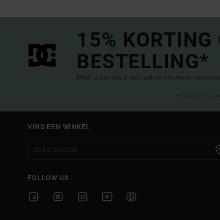
15% KORTING
BESTELLING*
Meld je aan om al het laatste nieuws en exclusi
(*) Aanbieding g
VIND EEN WINKEL
FOLLOW US