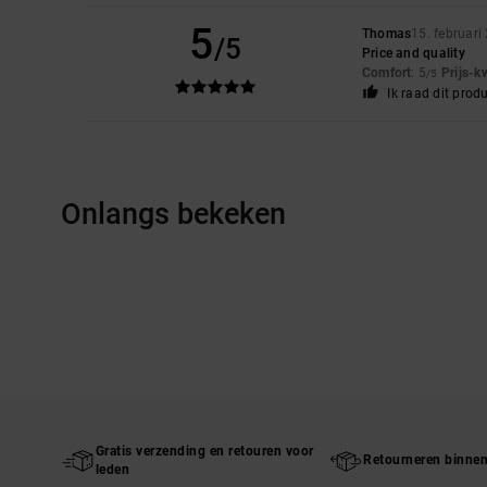
5
Thomas
15. februari
/5
Price and quality
Comfort
: 5
Prijs-k
/5
Ik raad dit prod
Onlangs bekeken
Gratis verzending en retouren voor
Retourneren binne
leden