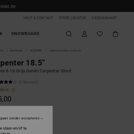
spaar nu
HELP & CONTACT
STORE LOCATOR
CADEAUKAART
K
SNOWBOARD
ina
Kinderen
KLEDING
Jeans, broeken & shorts
penter 18.5"
ns 8-16 Grijs Denim Carpenter Short
(2 Reviews)
ONUS
5,00
ON SALE 25% EXTRA
rgaan zonder accepteren
edium Grey
e slaan en/of te
 om je