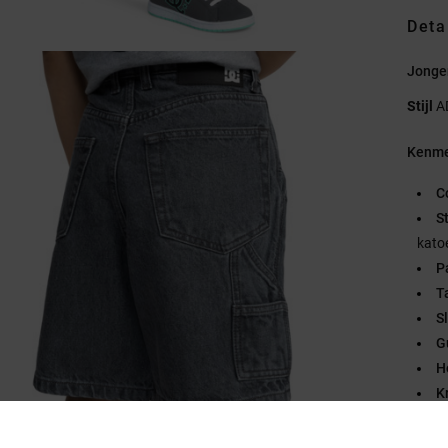
Deta
Jongen
Stijl
A
Kenme
C
S
kato
P
Ta
Sl
G
H
K
O
B