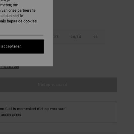
e meten; om
 van onze partners te
al dan niet te
oals bepaalde cookies
8
25/10
26/12
27
28/14
29
s accepteren
16
e maattabel
Niet op voorraad
product is momenteel niet op voorraad.
 andere opties