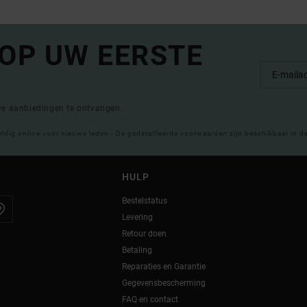
 OP UW EERSTE
eve aanbiedingen te ontvangen.
eldig online voor nieuwe leden - De gedetailleerde voorwaarden zijn beschikbaar in d
HULP
Bestelstatus
Levering
Retour doen
Betaling
Reparaties en Garantie
Gegevensbescherming
FAQ en contact