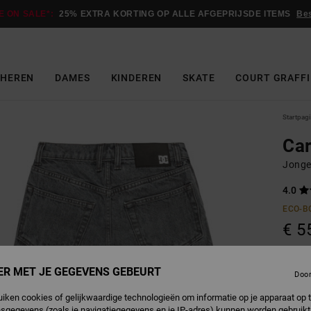
E ON SALE*:
25% EXTRA KORTING OP ALLE AFGEPRIJSDE ITEMS
Be
HEREN
DAMES
KINDEREN
SKATE
COURT GRAFFI
Startpag
Car
Jonge
4.0
ECO-B
€ 5
SALE 
ER MET JE GEGEVENS GEBEURT
Doo
M
Kleur
uiken cookies of gelijkwaardige technologieën om informatie op je apparaat op t
sgegevens (zoals je navigatiegegevens en je IP-adres) kunnen worden gebruikt