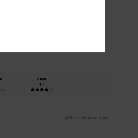
al
Kleur
4.0
Geverifieerde aankoop