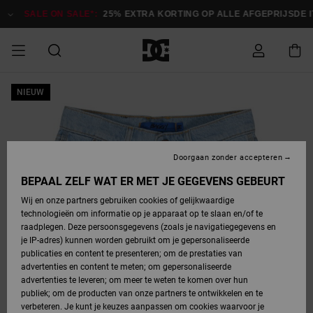
Ga
naar
SALE ON SALE*:
25% EXTRA KORTING OP ALLE AFGEPRIJSDE IT
Productinformatie
SALE ON SALE
NIEUW
HEREN SALE
ESSENTIALS
ESSENTIALS
ESSENTIALS
SKATESHOP
SNOWBOARDSHOP
Toegang tot
Schoenen
Schoenen
Sale schoenen
Stag
Astrix
Nieuwe
Nieuwe
Petten &
Chelsea
Pixie
Nieuwe
Snowboardjassen
Court Graffik
Nieuwe
Nieuwe
Petten &
Skateschoenen
Team
Snowboardjassen
Snowboardschoene
Boots
mijn bestelling
Collectie
Collectie
hoeden
Collectie
Collectie
Collectie
hoeden
HEREN
DAMES SALE
HIGHLIGHTS
HIGHLIGHTS
SCHOENEN
GEMEENSCHAP
DAMES
Kleding
Snow
Kleding
Court Graffik
Ducati
Court Graffik
Astrix
Snowboardbroeken
Pure
Alles
Snowboardbroeken
Snowboardjassen
Snowboardjassen
Levering
SNOWBOARDSHOP
Skateschoenen
Sweatshirts
Mutsen
Sneakers
Skate
T-Shirts
Mutsen
weergeven
Doorgaan zonder accepteren
DAMES
KINDEREN
SCHOENEN
SCHOENEN
KLEDING
Accessoires
Sale
Lynx
DC Command
View All
DC Command
Alles
Stag
Snowboardschoene
Snowboardbroeken
Snowboardbroeken
BEPAAL ZELF WAT ER MET JE GEGEVENS GEBEURT
Retouren
SALE
KINDEREN
accessoires
Sneakers
T-Shirts
Tassen &
Skate
weergeven
Baby schoenen
Hoodies &
Tassen &
Wij en onze partners gebruiken cookies of gelijkwaardige
SNOWBOARDSHOP
rugzakken
sweatshirts
rugzakken
technologieën om informatie op je apparaat op te slaan en/of te
KINDEREN
KLEDING
KLEDING
ACCESSOIRES
SNOW
Pure
Manteca
Manteca
Winterlaarzen
Accessoires
Mutsen
raadplegen. Deze persoonsgegevens (zoals je navigatiegegevens en
Betaling
Sale snow-
Slippers
Overhemden
Slippers
Sneakers
je IP-adres) kunnen worden gebruikt om je gepersonaliseerde
artikelen
Alles
Jasjes &
Alles
publicaties en content te presenteren; om de prestaties van
SKATE
ACCESSOIRES
T-Shirts
Net
Construct
Best Sellers
Polair fleeces
Alles
Alles
weergeven
jassen
weergeven
advertenties en content te meten; om gepersonaliseerde
Giftcard
Winterlaarzen
Jeans
Snowboardschoene
Alles
& softshells
weergeven
weergeven
advertenties te leveren; om meer te weten te komen over hun
Jasjes &
weergeven
publiek; om de producten van onze partners te ontwikkelen en te
COURT
Jasjes &
Alles
Ascend
jassen
Overhemden
verbeteren. Je kunt je keuzes aanpassen om cookies waarvoor je
Quiksilver
GRAFFIK
jassen
weergeven
Snowboardschoene
Jasjes &
Unisex
Mutsen