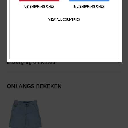
Licht taps toelopende wijde pijp
US SHIPPING ONLY
NL SHIPPING ONLY
Opening onderaan de pijp:
20.5"
Binnenzoom:
6.5"
VIEW ALL COUNTRIES
Buitenbeenlengte:
47 cm buitenbeenlengte, halflang
Samenstelling
[Hoofdstof] 75% katoen, 25% gerecycled katoen
Bezorging en Retour
ONLANGS BEKEKEN