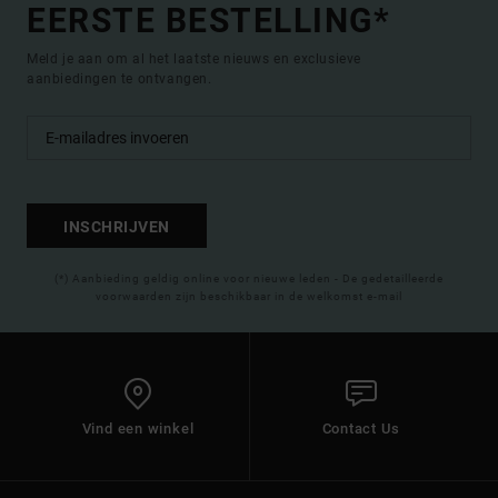
EERSTE BESTELLING*
Meld je aan om al het laatste nieuws en exclusieve
aanbiedingen te ontvangen.
INSCHRIJVEN
(*) Aanbieding geldig online voor nieuwe leden - De gedetailleerde
voorwaarden zijn beschikbaar in de welkomst e-mail
Vind een winkel
Contact Us