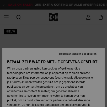
Ga
naar
SALE ON SALE*:
25% EXTRA KORTING OP ALLE AFGEPRIJSDE IT
Productinformatie
SALE ON SALE
NIEUW
HEREN SALE
ESSENTIALS
ESSENTIALS
ESSENTIALS
SKATESHOP
SNOWBOARDSHOP
Toegang tot
Schoenen
Schoenen
Sale schoenen
Stag
Astrix
Nieuwe
Nieuwe
Petten &
Chelsea
Pixie
Nieuwe
Snowboardjassen
Court Graffik
Nieuwe
Nieuwe
Petten &
Skateschoenen
Team
Snowboardjassen
Snowboardschoene
Boots
mijn bestelling
Collectie
Collectie
hoeden
Collectie
Collectie
Collectie
hoeden
HEREN
DAMES SALE
HIGHLIGHTS
HIGHLIGHTS
SCHOENEN
GEMEENSCHAP
DAMES
Kleding
Snow
Kleding
Court Graffik
Ducati
Court Graffik
Astrix
Snowboardbroeken
Pure
Alles
Snowboardbroeken
Snowboardjassen
Snowboardjassen
Levering
SNOWBOARDSHOP
Skateschoenen
Sweatshirts
Mutsen
Sneakers
Skate
T-Shirts
Mutsen
weergeven
Doorgaan zonder accepteren
DAMES
KINDEREN
SCHOENEN
SCHOENEN
KLEDING
Accessoires
Sale
Lynx
DC Command
View All
DC Command
Alles
Stag
Snowboardschoene
Snowboardbroeken
Snowboardbroeken
BEPAAL ZELF WAT ER MET JE GEGEVENS GEBEURT
Retouren
SALE
KINDEREN
accessoires
Sneakers
T-Shirts
Tassen &
Skate
weergeven
Baby schoenen
Hoodies &
Tassen &
Wij en onze partners gebruiken cookies of gelijkwaardige
SNOWBOARDSHOP
rugzakken
sweatshirts
rugzakken
technologieën om informatie op je apparaat op te slaan en/of te
KINDEREN
KLEDING
KLEDING
ACCESSOIRES
SNOW
Pure
Manteca
Manteca
Winterlaarzen
Accessoires
Mutsen
raadplegen. Deze persoonsgegevens (zoals je navigatiegegevens en
Betaling
Sale snow-
Slippers
Overhemden
Slippers
Sneakers
je IP-adres) kunnen worden gebruikt om je gepersonaliseerde
artikelen
Alles
Jasjes &
Alles
publicaties en content te presenteren; om de prestaties van
SKATE
ACCESSOIRES
T-Shirts
Net
Construct
Best Sellers
Polair fleeces
Alles
Alles
weergeven
jassen
weergeven
advertenties en content te meten; om gepersonaliseerde
Giftcard
Winterlaarzen
Jeans
Snowboardschoene
Alles
& softshells
weergeven
weergeven
advertenties te leveren; om meer te weten te komen over hun
Jasjes &
weergeven
publiek; om de producten van onze partners te ontwikkelen en te
COURT
Jasjes &
Alles
Ascend
jassen
Overhemden
verbeteren. Je kunt je keuzes aanpassen om cookies waarvoor je
Quiksilver
GRAFFIK
jassen
weergeven
Snowboardschoene
Jasjes &
Unisex
Mutsen