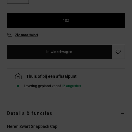
FAQ
Riemen &
bekijken
portemonnees
1SZ
Zie maattabel
In winkelwagen
Thuis of bij een afhaalpunt
Levering gepland vanaf
12 augustus
Details & functies
Heren Zwart Snapback Cap