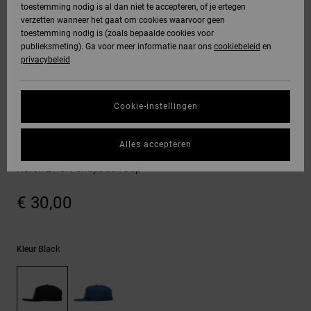
toestemming nodig is al dan niet te accepteren, of je ertegen
Freedom
jassen
verzetten wanneer het gaat om cookies waarvoor geen
DC Star
Hoodies &
Jeans, broeken
toestemming nodig is (zoals bepaalde cookies voor
SNOWBOARD
Hoodies &
Unisex
Alles
Handschoenen
sweatshirts
& shorts
publieksmeting). Ga voor meer informatie naar ons
cookiebeleid
en
Gegevensbescherming
sweatshirts
Broeken &
weergeven
privacybeleid
Roammax
chino's
HELP &
Alles
Accessoires
Alles
Maattabel
CONTACT
Overhemden &
weergeven
weergeven
Cookie-instellingen
Onyx
poloshirts
Shorts
Alles
Petten & hoeden
STORE
Start een gesprek
weergeven
Alles accepteren
om het snelste
AT-2
LOCATOR
Jeans, broeken
Boardshorts
Centered Wire
antwoord op je
& shorts
Heren Zwart Snapback Cap
vraag te krijgen.
Liquid Fuego
CADEAUKAART
Alles
€ 30,00
Gesprek starten
Mutsen &
weergeven
petten
VERLANGLIJST
Vind antwoorden
op de meest
Black
Kleur
Tassen &
gestelde vragen
en ons
rugzakken
contactformulier.