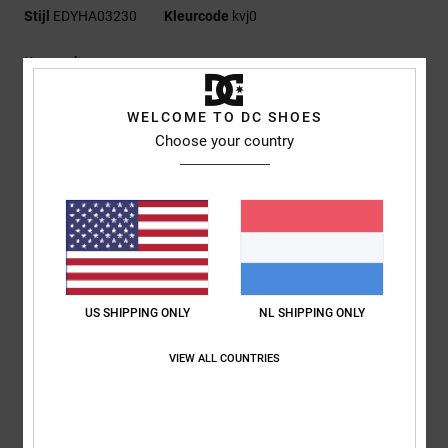
Stijl
EDYHA03230
Kleurcode
kvj0
Kenmerken
Stof:
100% Katoen [300 G/M2]
WELCOME TO DC SHOES
Pasvorm:
Ongestructureerde 5-Panel Pasvorm
Choose your country
Platte klep
DCSHOES-borduring voorop
Plastic snapback-sluiting
DC-branding
Samenstelling
[Hoofdstof] 100% katoen
US SHIPPING ONLY
NL SHIPPING ONLY
Bezorging en Retour
VIEW ALL COUNTRIES
ONLANGS BEKEKEN