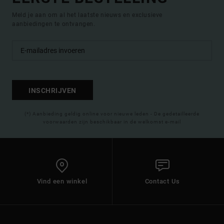
Meld je aan om al het laatste nieuws en exclusieve
aanbiedingen te ontvangen.
INSCHRIJVEN
(*) Aanbieding geldig online voor nieuwe leden - De gedetailleerde
voorwaarden zijn beschikbaar in de welkomst e-mail
Vind een winkel
Contact Us