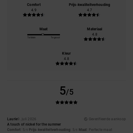
Comfort
Prijs-kwaliteitverhouding
4.9
4.7
Maat
Materiaal
4.8
Te klein
Te groot
Kleur
4.8
5
/5
Laurie
9. juli 2026
Geverifieerde aankoop
A touch of nickel for the summer
Comfort
: 5
Prijs-kwaliteitverhouding
: 5
Maat
: Perfecte maat
/5
/5