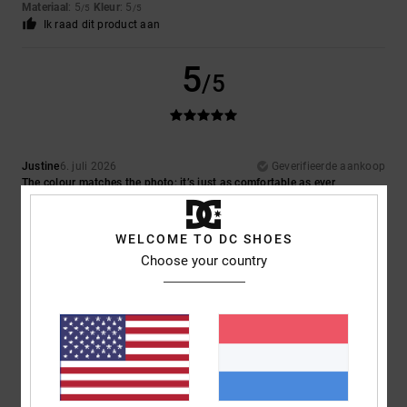
Materiaal
: 5
Kleur
: 5
/5
/5
Ik raad dit product aan
5
/5
Justine
6. juli 2026
Geverifieerde aankoop
The colour matches the photo; it’s just as comfortable as ever
Comfort
: 5
Prijs-kwaliteitverhouding
: 5
Maat
: Perfecte maat
/5
/5
Materiaal
: 5
Kleur
: 4
/5
/5
Ik raad dit product aan
WELCOME TO DC SHOES
Choose your country
5
/5
Nenad
4. juli 2026
Geverifieerde aankoop
My wife’s favourite shoes