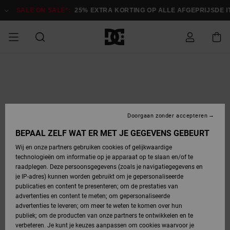
Ga
naar
SALE ON SALE*:
25% EXTRA KORTING OP ALLE AFGEPRIJSDE 
Productinformatie
SALE ON SALE
HEREN SALE
ESSENTIALS
ESSENTIALS
ESSENTIALS
SKATESHOP
SNOWBOARDSHOP
Toegang tot
Schoenen
Schoenen
Sale schoenen
Stag
Astrix
Nieuwe
Nieuwe
Petten &
Chelsea
Pixie
Nieuwe
Snowboardjassen
Court Graffik
Nieuwe
Nieuwe
Petten &
Skateschoenen
Team
Snowboardjassen
Snowboardschoene
Boots
mijn bestelling
Collectie
Collectie
hoeden
Collectie
Collectie
Collectie
hoeden
HEREN
DAMES SALE
HIGHLIGHTS
HIGHLIGHTS
SCHOENEN
GEMEENSCHAP
DAMES
Kleding
Snow
Kleding
Court Graffik
Ducati
Court Graffik
Astrix
Snowboardbroeken
Pure
Alles
Snowboardbroeken
Snowboardjassen
Snowboardjassen
Levering
SNOWBOARDSHOP
Skateschoenen
Sweatshirts
Mutsen
Sneakers
Skate
T-Shirts
Mutsen
weergeven
Doorgaan zonder accepteren
DAMES
KINDEREN
SCHOENEN
SCHOENEN
KLEDING
Accessoires
Sale
Lynx
DC Command
View All
DC Command
Alles
Stag
Snowboardschoene
Snowboardbroeken
Snowboardbroeken
BEPAAL ZELF WAT ER MET JE GEGEVENS GEBEURT
Retouren
SALE
KINDEREN
accessoires
Sneakers
T-Shirts
Tassen &
Skate
weergeven
Baby schoenen
Hoodies &
Tassen &
Wij en onze partners gebruiken cookies of gelijkwaardige
SNOWBOARDSHOP
rugzakken
sweatshirts
rugzakken
technologieën om informatie op je apparaat op te slaan en/of te
KINDEREN
KLEDING
KLEDING
ACCESSOIRES
SNOW
Pure
Manteca
Manteca
Winterlaarzen
Accessoires
Mutsen
raadplegen. Deze persoonsgegevens (zoals je navigatiegegevens en
Betaling
Sale snow-
Slippers
Overhemden
Slippers
Sneakers
je IP-adres) kunnen worden gebruikt om je gepersonaliseerde
artikelen
Alles
Jasjes &
Alles
publicaties en content te presenteren; om de prestaties van
SKATE
ACCESSOIRES
T-Shirts
Net
Construct
Best Sellers
Polair fleeces
Alles
Alles
weergeven
jassen
weergeven
advertenties en content te meten; om gepersonaliseerde
Giftcard
Winterlaarzen
Jeans
Snowboardschoene
Alles
& softshells
weergeven
weergeven
advertenties te leveren; om meer te weten te komen over hun
Jasjes &
weergeven
publiek; om de producten van onze partners te ontwikkelen en te
COURT
Jasjes &
Alles
Ascend
jassen
Overhemden
verbeteren. Je kunt je keuzes aanpassen om cookies waarvoor je
Quiksilver
GRAFFIK
jassen
weergeven
Snowboardschoene
Jasjes &
Unisex
Mutsen