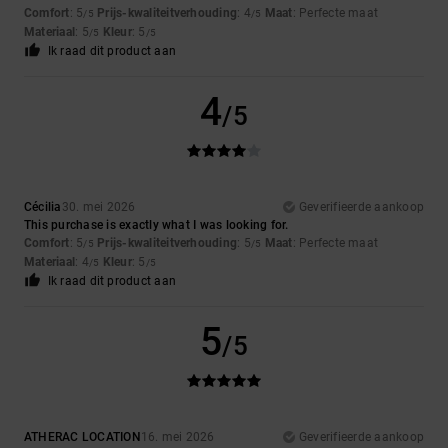
Comfort
: 5
Prijs-kwaliteitverhouding
: 4
Maat
: Perfecte maat
/5
/5
Materiaal
: 5
Kleur
: 5
/5
/5
Ik raad dit product aan
4
/5
Cécilia
30. mei 2026
Geverifieerde aankoop
This purchase is exactly what I was looking for.
Comfort
: 5
Prijs-kwaliteitverhouding
: 5
Maat
: Perfecte maat
/5
/5
Materiaal
: 4
Kleur
: 5
/5
/5
Ik raad dit product aan
5
/5
ATHERAC LOCATION
16. mei 2026
Geverifieerde aankoop