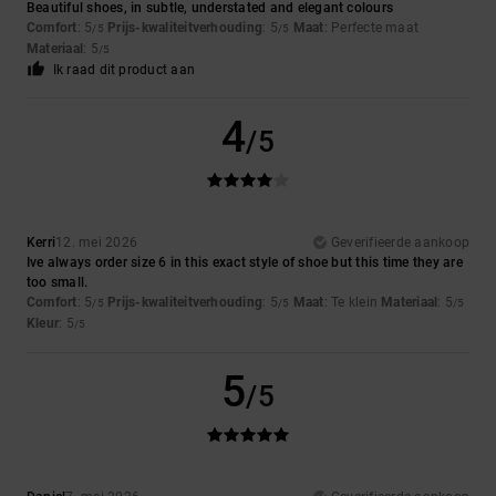
Beautiful shoes, in subtle, understated and elegant colours
Comfort
: 5
Prijs-kwaliteitverhouding
: 5
Maat
: Perfecte maat
/5
/5
Materiaal
: 5
/5
Ik raad dit product aan
4
/5
Kerri
12. mei 2026
Geverifieerde aankoop
Ive always order size 6 in this exact style of shoe but this time they are
too small.
Comfort
: 5
Prijs-kwaliteitverhouding
: 5
Maat
: Te klein
Materiaal
: 5
/5
/5
/5
Kleur
: 5
/5
5
/5