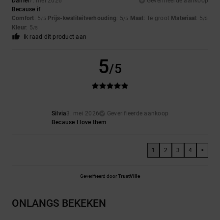
Daniel
7. mei 2026
Geverifieerde aankoop
Because if
Comfort
: 5
Prijs-kwaliteitverhouding
: 5
Maat
: Te groot
Materiaal
: 5
/5
/5
/5
Kleur
: 5
/5
Ik raad dit product aan
5
/5
Silvia
3. mei 2026
Geverifieerde aankoop
Because I love them
1
2
3
4
>
Geverifieerd door
TrustVille
ONLANGS BEKEKEN