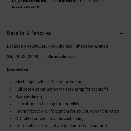
De geselecteerde maat is online niet meer beschikbaar.
Koop andere opties
Details & functies
Dcshoes ADJS300243</br>Chelsea - Shoes for Women
Stijl
ADJS300243
Kleurcode
xwsc
Kenmerken
Mesh upper with leather quarter panel
Full bootie construction with top strap for secure fit
Spandex lining
High abrasion toe cap for durability
Internal toecap reinforcement for structure in the forefoot
Ortholite footbed provides cushioning
Unilite midsole for lightweight comfort and support