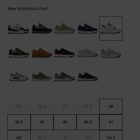
FAQ
Riemen &
bekijken
portemonnees
White/black/red
Kleur
36
36.5
37
37.5
38
38.5
39
40
40.5
41
42
42.5
43
44
44.5