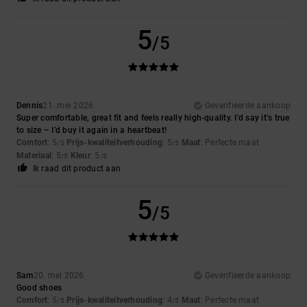
5
/5
Dennis
21. mei 2026
Geverifieerde aankoop
Super comfortable, great fit and feels really high-quality. I’d say it’s true
to size – I’d buy it again in a heartbeat!
Comfort
: 5
Prijs-kwaliteitverhouding
: 5
Maat
: Perfecte maat
/5
/5
Materiaal
: 5
Kleur
: 5
/5
/5
Ik raad dit product aan
5
/5
Sam
20. mei 2026
Geverifieerde aankoop
Good shoes
Comfort
: 5
Prijs-kwaliteitverhouding
: 4
Maat
: Perfecte maat
/5
/5