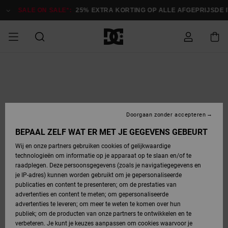
Ga
naar
SALE ON SALE*:
25% EXTRA KORTING OP ALLE AFGEPRIJSDE 
Productinformatie
SALE ON SALE
HEREN SALE
ESSENTIALS
ESSENTIALS
ESSENTIALS
SKATESHOP
SNOWBOARDSHOP
Toegang tot
Schoenen
Schoenen
Sale schoenen
Stag
Astrix
Nieuwe
Nieuwe
Petten &
Chelsea
Pixie
Nieuwe
Snowboardjassen
Court Graffik
Nieuwe
Nieuwe
Petten &
Skateschoenen
Team
Snowboardjassen
Snowboardschoene
Boots
mijn bestelling
Collectie
Collectie
hoeden
Collectie
Collectie
Collectie
hoeden
HEREN
DAMES SALE
HIGHLIGHTS
HIGHLIGHTS
SCHOENEN
GEMEENSCHAP
DAMES
Kleding
Snow
Kleding
Court Graffik
Ducati
Court Graffik
Astrix
Snowboardbroeken
Pure
Alles
Snowboardbroeken
Snowboardjassen
Snowboardjassen
Levering
SNOWBOARDSHOP
Skateschoenen
Sweatshirts
Mutsen
Sneakers
Skate
T-Shirts
Mutsen
weergeven
Doorgaan zonder accepteren
DAMES
KINDEREN
SCHOENEN
SCHOENEN
KLEDING
Accessoires
Sale
Lynx
DC Command
View All
DC Command
Alles
Stag
Snowboardschoene
Snowboardbroeken
Snowboardbroeken
BEPAAL ZELF WAT ER MET JE GEGEVENS GEBEURT
Retouren
SALE
KINDEREN
accessoires
Sneakers
T-Shirts
Tassen &
Skate
weergeven
Baby schoenen
Hoodies &
Tassen &
Wij en onze partners gebruiken cookies of gelijkwaardige
SNOWBOARDSHOP
rugzakken
sweatshirts
rugzakken
technologieën om informatie op je apparaat op te slaan en/of te
KINDEREN
KLEDING
KLEDING
ACCESSOIRES
SNOW
Pure
Manteca
Manteca
Winterlaarzen
Accessoires
Mutsen
raadplegen. Deze persoonsgegevens (zoals je navigatiegegevens en
Betaling
Sale snow-
Slippers
Overhemden
Slippers
Sneakers
je IP-adres) kunnen worden gebruikt om je gepersonaliseerde
artikelen
Alles
Jasjes &
Alles
publicaties en content te presenteren; om de prestaties van
SKATE
ACCESSOIRES
T-Shirts
Net
Construct
Best Sellers
Polair fleeces
Alles
Alles
weergeven
jassen
weergeven
advertenties en content te meten; om gepersonaliseerde
Giftcard
Winterlaarzen
Jeans
Snowboardschoene
Alles
& softshells
weergeven
weergeven
advertenties te leveren; om meer te weten te komen over hun
Jasjes &
weergeven
publiek; om de producten van onze partners te ontwikkelen en te
COURT
Jasjes &
Alles
Ascend
jassen
Overhemden
verbeteren. Je kunt je keuzes aanpassen om cookies waarvoor je
Quiksilver
GRAFFIK
jassen
weergeven
Snowboardschoene
Jasjes &
Unisex
Mutsen