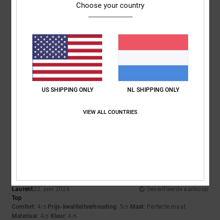
Choose your country
5
/5
Elsa
30. juni 2026
Geverifieerde aankoop
pretty, light, perfect for summer
US SHIPPING ONLY
NL SHIPPING ONLY
Comfort
: 5
Prijs-kwaliteitverhouding
: 5
Maat
: Perfecte maat
Kleur
:
/5
/5
5
/5
Ik raad dit product aan
VIEW ALL COUNTRIES
4
/5
Laurent
22. juni 2026
Geverifieerde aankoop
Top
Comfort
: 4
Prijs-kwaliteitverhouding
: 5
Maat
: Perfecte maat
/5
/5
Materiaal
: 4
Kleur
: 4
/5
/5