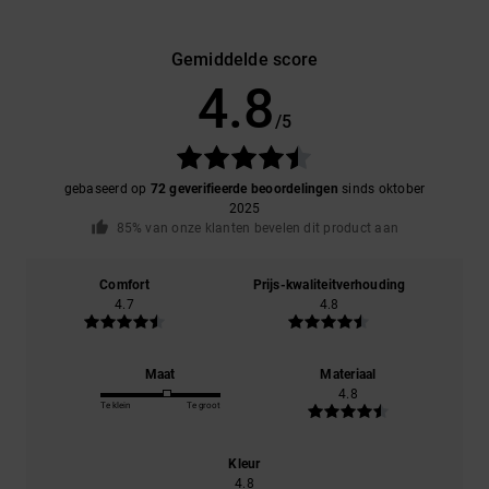
Gemiddelde score
4.8
/5
gebaseerd op
72 geverifieerde beoordelingen
sinds oktober
2025
85% van onze klanten bevelen dit product aan
Comfort
Prijs-kwaliteitverhouding
4.7
4.8
Maat
Materiaal
4.8
Te klein
Te groot
Kleur
4.8