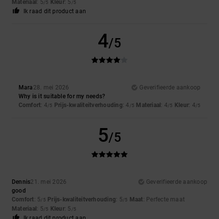
Materiaal
: 5
Kleur
: 5
/5
/5
Ik raad dit product aan
4
/5
Mara
28. mei 2026
Geverifieerde aankoop
Why is it suitable for my needs?
Comfort
: 4
Prijs-kwaliteitverhouding
: 4
Materiaal
: 4
Kleur
: 4
/5
/5
/5
/5
5
/5
Dennis
21. mei 2026
Geverifieerde aankoop
good
Comfort
: 5
Prijs-kwaliteitverhouding
: 5
Maat
: Perfecte maat
/5
/5
Materiaal
: 5
Kleur
: 5
/5
/5
Ik raad dit product aan