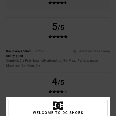
5
/5
Kevin Alejandro
9. juli 2026
Geverifieerde aankoop
Really good
Comfort
: 5
Prijs-kwaliteitverhouding
: 5
Maat
: Perfecte maat
/5
/5
Materiaal
: 5
Kleur
: 5
/5
/5
4
/5
Niek
9. juli 2026
Geverifieerde aankoop
Zou
WELCOME TO DC SHOES
Comfort
: 3
Maat
: Klein
Materiaal
: 5
Kleur
: 5
/5
/5
/5