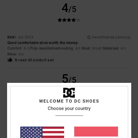
4
/5
Kirk
9. juli 2026
Geverifieerde aankoop
Good comfortable shoe worth the money.
Comfort
: 4
Prijs-kwaliteitverhouding
: 4
Maat
: Groot
Materiaal
: 4
/5
/5
/5
Kleur
: 4
/5
Ik raad dit product aan
5
/5
WELCOME TO DC SHOES
Choose your country
Louise
9. juli 2026
Geverifieerde aankoop
They were exactly what my son wanted
Comfort
: 5
Prijs-kwaliteitverhouding
: 5
Maat
: Perfecte maat
/5
/5
Materiaal
: 5
Kleur
: 5
/5
/5
Ik raad dit product aan