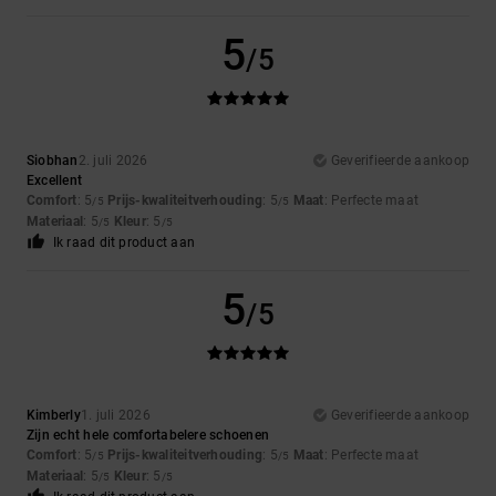
5
/5
Siobhan
2. juli 2026
Geverifieerde aankoop
Excellent
Comfort
: 5
Prijs-kwaliteitverhouding
: 5
Maat
: Perfecte maat
/5
/5
Materiaal
: 5
Kleur
: 5
/5
/5
Ik raad dit product aan
5
/5
Kimberly
1. juli 2026
Geverifieerde aankoop
Zijn echt hele comfortabelere schoenen
Comfort
: 5
Prijs-kwaliteitverhouding
: 5
Maat
: Perfecte maat
/5
/5
Materiaal
: 5
Kleur
: 5
/5
/5