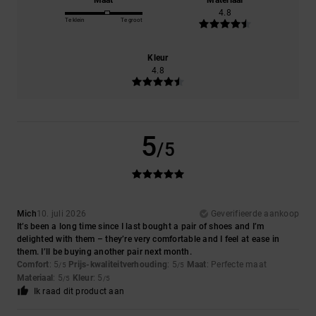
Maat
Materiaal
4.8
Te klein
Te groot
Kleur
4.8
5
/5
Mich
10. juli 2026
Geverifieerde aankoop
It’s been a long time since I last bought a pair of shoes and I’m
delighted with them – they’re very comfortable and I feel at ease in
them. I’ll be buying another pair next month.
Comfort
: 5
Prijs-kwaliteitverhouding
: 5
Maat
: Perfecte maat
/5
/5
Materiaal
: 5
Kleur
: 5
/5
/5
Ik raad dit product aan