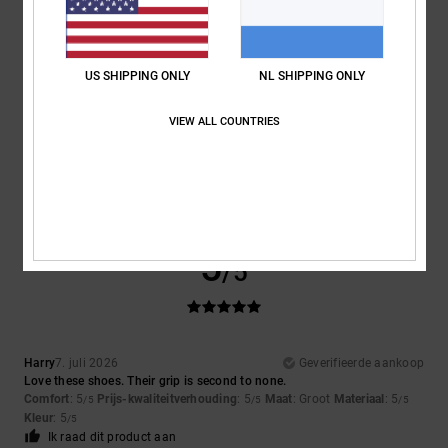
5
/5
US SHIPPING ONLY
NL SHIPPING ONLY
VIEW ALL COUNTRIES
Matteo
9. juli 2026
Geverifieerde aankoop
the perfect shoes for skaters
Comfort
: 5
Prijs-kwaliteitverhouding
: 5
Maat
: Perfecte maat
/5
/5
Materiaal
: 5
Kleur
: 5
/5
/5
Ik raad dit product aan
5
/5
Harry
7. juli 2026
Geverifieerde aankoop
Love these shoes. Their grip is second to none.
Comfort
: 5
Prijs-kwaliteitverhouding
: 5
Maat
: Groot
Materiaal
: 5
/5
/5
/5
Kleur
: 5
/5
Ik raad dit product aan