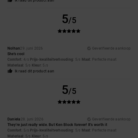
Ik raad dit product aan
5
/5
Nolhan
29. juni 2026
Geverifieerde aankoop
She's cool
Comfort
: 4
Prijs-kwaliteitverhouding
: 5
Maat
: Perfecte maat
/5
/5
Materiaal
: 5
Kleur
: 5
/5
/5
Ik raad dit product aan
5
/5
Daniela
28. juni 2026
Geverifieerde aankoop
They’re just really wide. But Ken Block forever! It’s worth it
Comfort
: 5
Prijs-kwaliteitverhouding
: 5
Maat
: Perfecte maat
/5
/5
Materiaal
: 5
Kleur
: 5
/5
/5