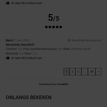
Ik raad dit product aan
5
/5
René
27. juni 2026
Geverifieerde aankoop
Absolutely beautiful!!
Comfort
: 5
Prijs-kwaliteitverhouding
: 5
Maat
: Perfecte maat
/5
/5
Materiaal
: 5
Kleur
: 5
/5
/5
Ik raad dit product aan
1
2
3
...
39
>
Geverifieerd door
TrustVille
ONLANGS BEKEKEN