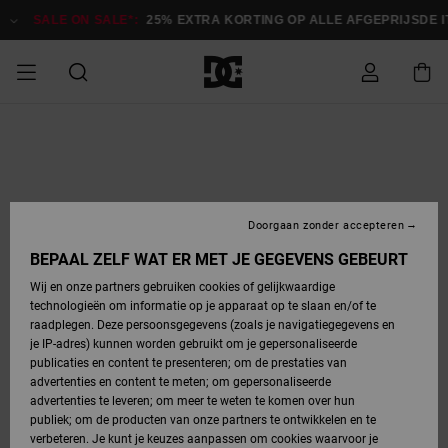
Ga
naar
SALE ON SALE*:
25% EXTRA KORTING OP ALLE AFGEPRIJSDE 
Productinformatie
SALE ON SALE
HEREN SALE
ESSENTIALS
ESSENTIALS
ESSENTIALS
SKATESHOP
SNOWBOARDSHOP
Toegang tot
Schoenen
Schoenen
Sale schoenen
Stag
Astrix
Nieuwe
Nieuwe
Petten &
Chelsea
Pixie
Nieuwe
Snowboardjassen
Court Graffik
Nieuwe
Nieuwe
Petten &
Skateschoenen
Team
Snowboardjassen
Snowboardschoene
Boots
mijn bestelling
Collectie
Collectie
hoeden
Collectie
Collectie
Collectie
hoeden
HEREN
DAMES SALE
HIGHLIGHTS
HIGHLIGHTS
SCHOENEN
GEMEENSCHAP
DAMES
Kleding
Snow
Kleding
Court Graffik
Ducati
Court Graffik
Astrix
Snowboardbroeken
Pure
Alles
Snowboardbroeken
Snowboardjassen
Snowboardjassen
Levering
SNOWBOARDSHOP
Skateschoenen
Sweatshirts
Mutsen
Sneakers
Skate
T-Shirts
Mutsen
weergeven
Doorgaan zonder accepteren
DAMES
KINDEREN
SCHOENEN
SCHOENEN
KLEDING
Accessoires
Sale
Lynx
DC Command
View All
DC Command
Alles
Stag
Snowboardschoene
Snowboardbroeken
Snowboardbroeken
BEPAAL ZELF WAT ER MET JE GEGEVENS GEBEURT
Retouren
SALE
KINDEREN
accessoires
Sneakers
T-Shirts
Tassen &
Skate
weergeven
Baby schoenen
Hoodies &
Tassen &
Wij en onze partners gebruiken cookies of gelijkwaardige
SNOWBOARDSHOP
rugzakken
sweatshirts
rugzakken
technologieën om informatie op je apparaat op te slaan en/of te
KINDEREN
KLEDING
KLEDING
ACCESSOIRES
SNOW
Pure
Manteca
Manteca
Winterlaarzen
Accessoires
Mutsen
raadplegen. Deze persoonsgegevens (zoals je navigatiegegevens en
Betaling
Sale snow-
Slippers
Overhemden
Slippers
Sneakers
je IP-adres) kunnen worden gebruikt om je gepersonaliseerde
artikelen
Alles
Jasjes &
Alles
publicaties en content te presenteren; om de prestaties van
SKATE
ACCESSOIRES
T-Shirts
Net
Construct
Best Sellers
Polair fleeces
Alles
Alles
weergeven
jassen
weergeven
advertenties en content te meten; om gepersonaliseerde
Giftcard
Winterlaarzen
Jeans
Snowboardschoene
Alles
& softshells
weergeven
weergeven
advertenties te leveren; om meer te weten te komen over hun
Jasjes &
weergeven
publiek; om de producten van onze partners te ontwikkelen en te
COURT
Jasjes &
Alles
Ascend
jassen
Overhemden
verbeteren. Je kunt je keuzes aanpassen om cookies waarvoor je
Quiksilver
GRAFFIK
jassen
weergeven
Snowboardschoene
Jasjes &
Unisex
Mutsen