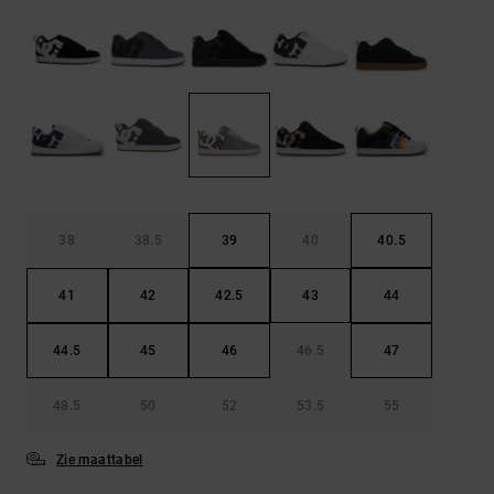
FAQ
Riemen &
bekijken
portemonnees
38
38.5
39
40
40.5
41
42
42.5
43
44
44.5
45
46
46.5
47
48.5
50
52
53.5
55
Zie maattabel