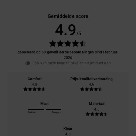
Gemiddelde score
4.9
/5
gebaseerd op
59 geverifieerde beoordelingen
sinds februari
2026
85% van onze klanten bevelen dit product aan
Comfort
Prijs-kwaliteitverhouding
4.8
4.6
Maat
Materiaal
4.8
Te klein
Te groot
Kleur
4.8