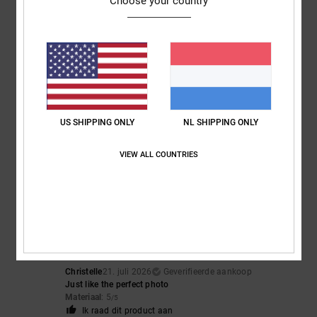
Choose your country
Ik raad dit product aan
4
/5
CLAIRE
22. juli 2026
Geverifieerde aankoop
US SHIPPING ONLY
NL SHIPPING ONLY
Nice trainers but sizing small
Comfort
: 3
Prijs-kwaliteitverhouding
: 3
Maat
: Te klein
Materiaal
: 4
/5
/5
/5
VIEW ALL COUNTRIES
Kleur
: 5
/5
5
/5
Christelle
21. juli 2026
Geverifieerde aankoop
Just like the perfect photo
Materiaal
: 5
/5
Ik raad dit product aan