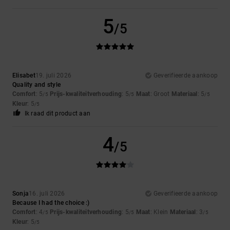
5
/5
Elisabet
19. juli 2026
Geverifieerde aankoop
Quality and style
Comfort
: 5
Prijs-kwaliteitverhouding
: 5
Maat
: Groot
Materiaal
: 5
/5
/5
/5
Kleur
: 5
/5
Ik raad dit product aan
4
/5
Sonja
16. juli 2026
Geverifieerde aankoop
Because I had the choice :)
Comfort
: 4
Prijs-kwaliteitverhouding
: 5
Maat
: Klein
Materiaal
: 3
/5
/5
/5
Kleur
: 5
/5