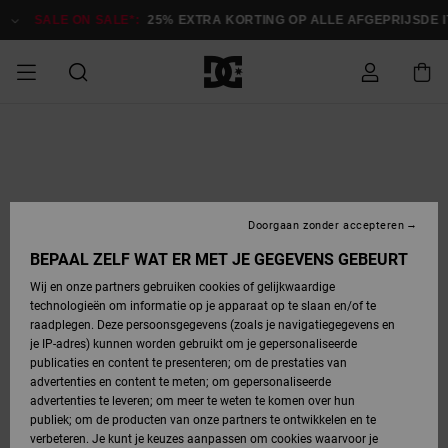
Ga
naar
SALE ON SALE*:
25% EXTRA KORTING OP ALLE AFGEPRIJSDE ITEM
Productinformatie
SALE ON SALE
HEREN SALE
ESSENTIALS
ESSENTIALS
ESSENTIALS
SKATESHOP
SNOWBOARDSHOP
Toegang tot
Schoenen
Schoenen
Sale schoenen
Stag
Astrix
Nieuwe
Nieuwe
Petten &
Chelsea
Pixie
Nieuwe
Snowboardjassen
Court Graffik
Nieuwe
Nieuwe
Petten &
Skateschoenen
Team
Snowboardjassen
Snowboardschoene
Boots
mijn bestelling
Collectie
Collectie
hoeden
Collectie
Collectie
Collectie
hoeden
HEREN
DAMES SALE
HIGHLIGHTS
HIGHLIGHTS
SCHOENEN
GEMEENSCHAP
DAMES
Kleding
Snow
Kleding
Court Graffik
Ducati
Court Graffik
Astrix
Snowboardbroeken
Pure
Alles
Snowboardbroeken
Snowboardjassen
Snowboardjassen
Levering
SNOWBOARDSHOP
Skateschoenen
Sweatshirts
Mutsen
Sneakers
Skate
T-Shirts
Mutsen
weergeven
Doorgaan zonder accepteren
DAMES
KINDEREN
SCHOENEN
SCHOENEN
KLEDING
Accessoires
Sale
Lynx
DC Command
View All
DC Command
Alles
Stag
Snowboardschoene
Snowboardbroeken
Snowboardbroeken
BEPAAL ZELF WAT ER MET JE GEGEVENS GEBEURT
Retouren
SALE
KINDEREN
accessoires
Sneakers
T-Shirts
Tassen &
Skate
weergeven
Baby schoenen
Hoodies &
Tassen &
Wij en onze partners gebruiken cookies of gelijkwaardige
SNOWBOARDSHOP
rugzakken
sweatshirts
rugzakken
technologieën om informatie op je apparaat op te slaan en/of te
KINDEREN
KLEDING
KLEDING
ACCESSOIRES
SNOW
Pure
Manteca
Manteca
Winterlaarzen
Accessoires
Mutsen
raadplegen. Deze persoonsgegevens (zoals je navigatiegegevens en
Betaling
Sale snow-
Slippers
Overhemden
Slippers
Sneakers
je IP-adres) kunnen worden gebruikt om je gepersonaliseerde
artikelen
Alles
Jasjes &
Alles
publicaties en content te presenteren; om de prestaties van
SKATE
ACCESSOIRES
T-Shirts
Net
Construct
Best Sellers
Polair fleeces
Alles
Alles
weergeven
jassen
weergeven
advertenties en content te meten; om gepersonaliseerde
Giftcard
Winterlaarzen
Jeans
Snowboardschoene
Alles
& softshells
weergeven
weergeven
advertenties te leveren; om meer te weten te komen over hun
Jasjes &
weergeven
publiek; om de producten van onze partners te ontwikkelen en te
COURT
Jasjes &
Alles
Ascend
jassen
Overhemden
verbeteren. Je kunt je keuzes aanpassen om cookies waarvoor je
Quiksilver
GRAFFIK
jassen
weergeven
Snowboardschoene
Jasjes &
Unisex
Mutsen