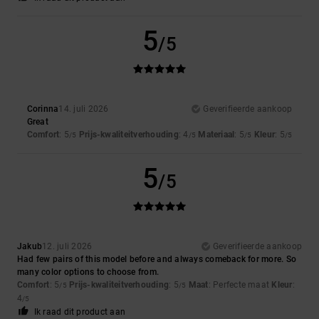
5
/5
Corinna
14. juli 2026
Geverifieerde aankoop
Great
Comfort
: 5
Prijs-kwaliteitverhouding
: 4
Materiaal
: 5
Kleur
: 5
/5
/5
/5
/5
5
/5
Jakub
12. juli 2026
Geverifieerde aankoop
Had few pairs of this model before and always comeback for more. So
many color options to choose from.
Comfort
: 5
Prijs-kwaliteitverhouding
: 5
Maat
: Perfecte maat
Kleur
:
/5
/5
4
/5
Ik raad dit product aan