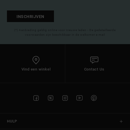
INSCHRIJVEN
(*) Aanbieding geldig online voor nieuwe leden - De gedetailleerde
voorwaarden zijn beschikbaar in de welkomst e-mail
Vind een winkel
Contact Us
HULP