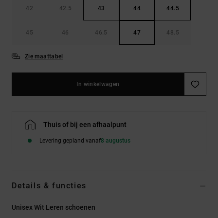
42
42.5
43
44
44.5
45
46
46.5
47
48.5
Zie maattabel
In winkelwagen
Thuis of bij een afhaalpunt
Levering gepland vanaf
8 augustus
Details & functies
Unisex Wit Leren schoenen