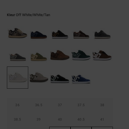
FAQ
Riemen &
bekijken
portemonnees
Off White/white/tan
Kleur
36
36.5
37
37.5
38
38.5
39
40
40.5
41