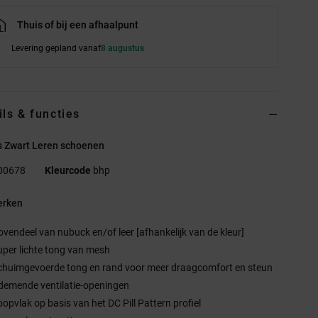
Thuis of bij een afhaalpunt
Levering gepland vanaf
8 augustus
ils & functies
 Zwart Leren schoenen
00678
Kleurcode
bhp
rken
ovendeel van nubuck en/of leer [afhankelijk van de kleur]
uper lichte tong van mesh
chuimgevoerde tong en rand voor meer draagcomfort en steun
demende ventilatie-openingen
oopvlak op basis van het DC Pill Pattern profiel