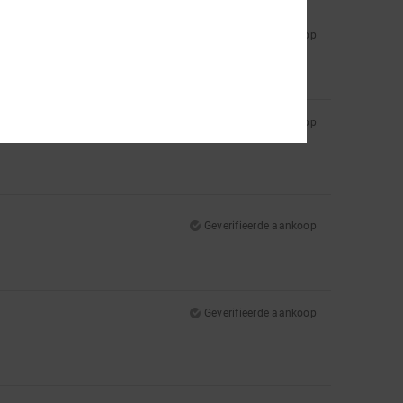
Geverifieerde aankoop
Geverifieerde aankoop
Geverifieerde aankoop
Geverifieerde aankoop