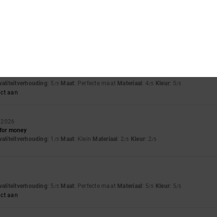
waliteitverhouding
: 5
Materiaal
: 5
Kleur
: 5
/5
/5
/5
waliteitverhouding
: 5
Maat
: Perfecte maat
Materiaal
: 4
Kleur
: 5
/5
/5
/5
uct aan
i 2026
 for money
waliteitverhouding
: 1
Maat
: Klein
Materiaal
: 2
Kleur
: 2
/5
/5
/5
waliteitverhouding
: 5
Maat
: Perfecte maat
Materiaal
: 5
Kleur
: 5
/5
/5
/5
uct aan