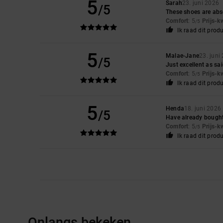
5
Sarah
23. juni 2026
/5
These shoes are abso
Comfort
: 5
Prijs-k
/5
Ik raad dit prod
5
Malae-Jane
23. juni
/5
Just excellent as sai
Comfort
: 5
Prijs-k
/5
Ik raad dit prod
5
Henda
18. juni 2026
/5
Have already bought 
Comfort
: 5
Prijs-k
/5
Ik raad dit prod
Onlangs bekeken