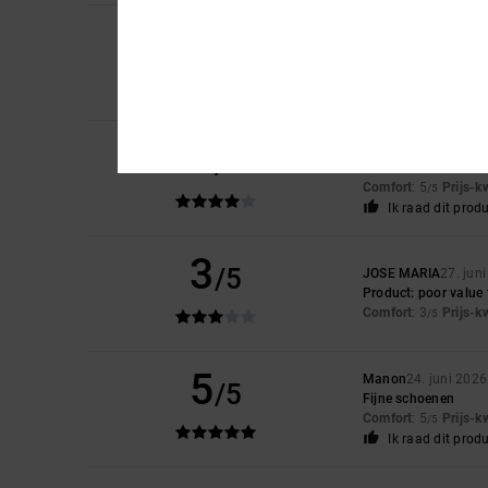
5
/5
Danja
1. juli 2026
Sooo
Comfort
: 5
Prijs-k
/5
4
Danja
1. juli 2026
/5
##sooooo
Comfort
: 5
Prijs-k
/5
Ik raad dit prod
3
/5
JOSE MARIA
27. jun
Product: poor value
Comfort
: 3
Prijs-k
/5
5
Manon
24. juni 2026
/5
Fijne schoenen
Comfort
: 5
Prijs-k
/5
Ik raad dit prod