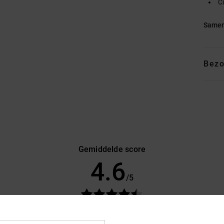
C
Samen
Bezo
Gemiddelde score
4.6
/5
gebaseerd op
150 geverifieerde beoordelingen
sinds september 2025
85% van onze klanten bevelen dit product aan