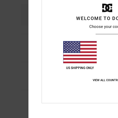
Comfort
Pri
4.7
WELCOME TO D
Choose your co
4
/5
Stephanie
10. juli 2
Look good traiiners
Comfort
: 5
Prijs-k
/5
5
US SHIPPING ONLY
Kirsty
9. juli 2026
/5
Because it’s good
Comfort
: 5
Prijs-k
/5
VIEW ALL COUNTR
Ik raad dit prod
5
Jeroen
4. juli 2026
/5
Toon origineel - Dutc
Comfort
: 5
Prijs-k
/5
Ik raad dit prod