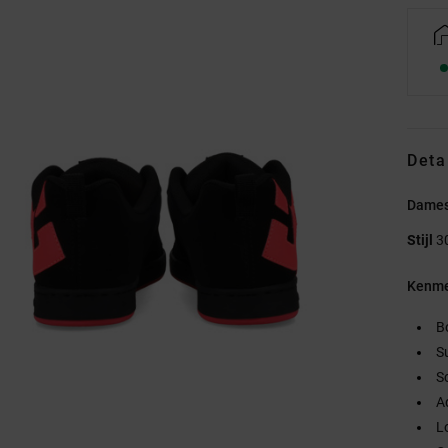
Deta
Dames
Stijl
3
Kenme
B
S
S
A
L