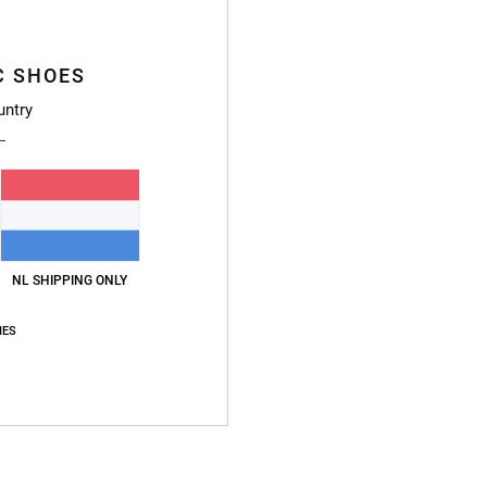
js-kwaliteitverhouding
Maat
Materia
4.5
4.7
C SHOES
Te klein
Te groot
untry
026
waliteitverhouding
: 4
Maat
: Perfecte maat
Materiaal
: 4
Kleur
: 5
/5
/5
/5
NL SHIPPING ONLY
waliteitverhouding
: 5
Maat
: Perfecte maat
Materiaal
: 5
Kleur
: 5
/5
/5
/5
IES
uct aan
h
waliteitverhouding
: 4
Maat
: Perfecte maat
Materiaal
: 5
Kleur
: 5
/5
/5
/5
uct aan