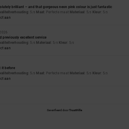
lutely brilliant – and that gorgeous neon pink colour is just fantastic
waliteitverhouding
: 5
Maat
: Perfecte maat
Materiaal
: 5
Kleur
: 5
/5
/5
/5
uct aan
 2026
d previously excellent service
waliteitverhouding
: 5
Materiaal
: 5
Kleur
: 5
/5
/5
/5
uct aan
it before
waliteitverhouding
: 5
Maat
: Perfecte maat
Materiaal
: 5
Kleur
: 5
/5
/5
/5
uct aan
Geverifieerd door
TrustVille