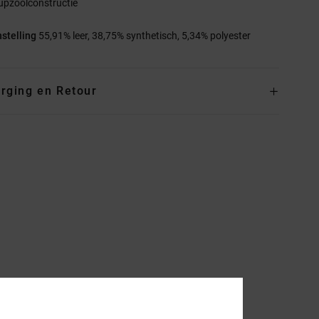
upzoolconstructie
stelling
55,91% leer, 38,75% synthetisch, 5,34% polyester
rging en Retour