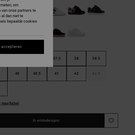
e meten; om
 van onze partners te
al dan niet te
oals bepaalde cookies
s accepteren
36.5
37
37.5
38
38.5
40
40.5
41
42
42.5
e maattabel
In winkelwagen