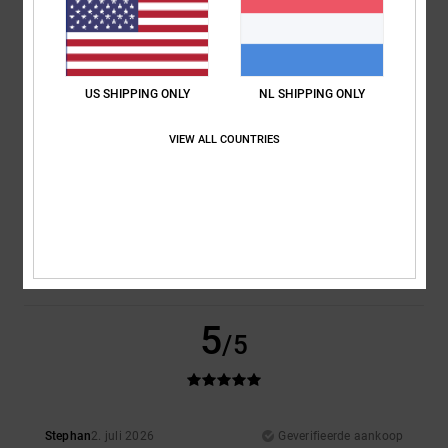
It’s Reall good lads
Comfort
: 5
Prijs-kwaliteitverhouding
: 5
Materiaal
: 5
Kleur
: 5
/5
/5
/5
/5
Ik raad dit product aan
US SHIPPING ONLY
NL SHIPPING ONLY
5
/5
VIEW ALL COUNTRIES
Rob
2. juli 2026
Geverifieerde aankoop
Lush design
Comfort
: 5
Prijs-kwaliteitverhouding
: 5
Maat
: Perfecte maat
/5
/5
Materiaal
: 5
Kleur
: 5
/5
/5
Ik raad dit product aan
5
/5
Stephan
2. juli 2026
Geverifieerde aankoop