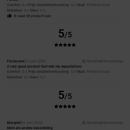
Comfort
: 4
Prijs-kwaliteitverhouding
: 5
Maat
: Perfecte maat
/5
/5
Materiaal
: 4
Kleur
: 4
/5
/5
Ik raad dit product aan
5
/5
Florisoone
25. juni 2026
Geverifieerde aankoop
A very good product that met my expectations
Comfort
: 5
Prijs-kwaliteitverhouding
: 5
Maat
: Perfecte maat
/5
/5
Materiaal
: 5
Kleur
: 5
/5
/5
5
/5
Margriet
24. juni 2026
Geverifieerde aankoop
Idem als andere beoordeling