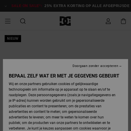
Ga
naar
SALE ON SALE*:
25% EXTRA KORTING OP ALLE AFGEPRIJSDE 
Productinformatie
SALE ON SALE
NIEUW
HEREN SALE
ESSENTIALS
ESSENTIALS
ESSENTIALS
SKATESHOP
SNOWBOARDSHOP
Toegang tot
Schoenen
Schoenen
Sale schoenen
Stag
Astrix
Nieuwe
Nieuwe
Petten &
Chelsea
Pixie
Nieuwe
Snowboardjassen
Court Graffik
Nieuwe
Nieuwe
Petten &
Skateschoenen
Team
Snowboardjassen
Snowboardschoene
Boots
mijn bestelling
Collectie
Collectie
hoeden
Collectie
Collectie
Collectie
hoeden
HEREN
DAMES SALE
HIGHLIGHTS
HIGHLIGHTS
SCHOENEN
GEMEENSCHAP
DAMES
Kleding
Snow
Kleding
Court Graffik
Ducati
Court Graffik
Astrix
Snowboardbroeken
Pure
Alles
Snowboardbroeken
Snowboardjassen
Snowboardjassen
Levering
SNOWBOARDSHOP
Skateschoenen
Sweatshirts
Mutsen
Sneakers
Skate
T-Shirts
Mutsen
weergeven
Doorgaan zonder accepteren
DAMES
KINDEREN
SCHOENEN
SCHOENEN
KLEDING
Accessoires
Sale
Lynx
DC Command
View All
DC Command
Alles
Stag
Snowboardschoene
Snowboardbroeken
Snowboardbroeken
BEPAAL ZELF WAT ER MET JE GEGEVENS GEBEURT
Retouren
SALE
KINDEREN
accessoires
Sneakers
T-Shirts
Tassen &
Skate
weergeven
Baby schoenen
Hoodies &
Tassen &
Wij en onze partners gebruiken cookies of gelijkwaardige
SNOWBOARDSHOP
rugzakken
sweatshirts
rugzakken
technologieën om informatie op je apparaat op te slaan en/of te
KINDEREN
KLEDING
KLEDING
ACCESSOIRES
SNOW
Pure
Manteca
Manteca
Winterlaarzen
Accessoires
Mutsen
raadplegen. Deze persoonsgegevens (zoals je navigatiegegevens en
Betaling
Sale snow-
Slippers
Overhemden
Slippers
Sneakers
je IP-adres) kunnen worden gebruikt om je gepersonaliseerde
artikelen
Alles
Jasjes &
Alles
publicaties en content te presenteren; om de prestaties van
SKATE
ACCESSOIRES
T-Shirts
Net
Construct
Best Sellers
Polair fleeces
Alles
Alles
weergeven
jassen
weergeven
advertenties en content te meten; om gepersonaliseerde
Giftcard
Winterlaarzen
Jeans
Snowboardschoene
Alles
& softshells
weergeven
weergeven
advertenties te leveren; om meer te weten te komen over hun
Jasjes &
weergeven
publiek; om de producten van onze partners te ontwikkelen en te
COURT
Jasjes &
Alles
Ascend
jassen
Overhemden
verbeteren. Je kunt je keuzes aanpassen om cookies waarvoor je
Quiksilver
GRAFFIK
jassen
weergeven
Snowboardschoene
Jasjes &
Unisex
Mutsen