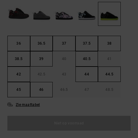
FAQ
Riemen &
bekijken
portemonnees
36
36.5
37
37.5
38
38.5
39
40
40.5
41
42
42.5
43
44
44.5
45
46
46.5
47
48.5
Zie maattabel
Niet op voorraad