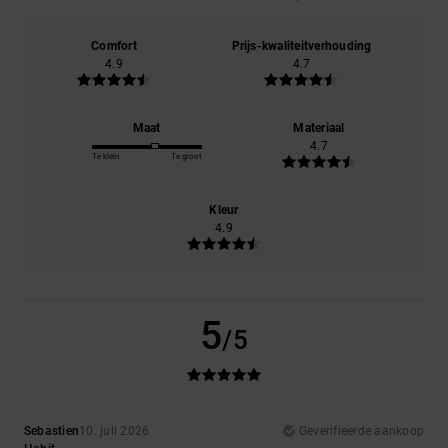
Comfort
Prijs-kwaliteitverhouding
4.9
4.7
Maat
Materiaal
4.7
Te klein
Te groot
Kleur
4.9
5
/5
Sebastien
10. juli 2026
Geverifieerde aankoop