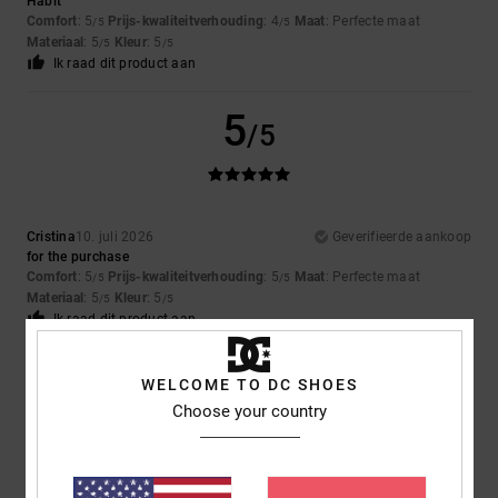
Habit
Comfort
: 5
Prijs-kwaliteitverhouding
: 4
Maat
: Perfecte maat
/5
/5
Materiaal
: 5
Kleur
: 5
/5
/5
Ik raad dit product aan
5
/5
Cristina
10. juli 2026
Geverifieerde aankoop
for the purchase
Comfort
: 5
Prijs-kwaliteitverhouding
: 5
Maat
: Perfecte maat
/5
/5
Materiaal
: 5
Kleur
: 5
/5
/5
Ik raad dit product aan
5
/5
WELCOME TO DC SHOES
Choose your country
Micah
9. juli 2026
Geverifieerde aankoop