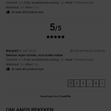
Comfort
: 5
Prijs-kwaliteitverhouding
: 5
Maat
: Perfecte maat
/5
/5
Materiaal
: 5
Kleur
: 5
/5
/5
Ik raad dit product aan
5
/5
Margriet
24. juni 2026
Geverifieerde aankoop
Gewoon super schoen, voor brede voeten
Comfort
: 5
Prijs-kwaliteitverhouding
: 5
Maat
: Perfecte maat
/5
/5
Materiaal
: 5
Kleur
: 5
/5
/5
Ik raad dit product aan
1
2
3
...
8
>
Geverifieerd door
TrustVille
ONLANGS BEKEKEN