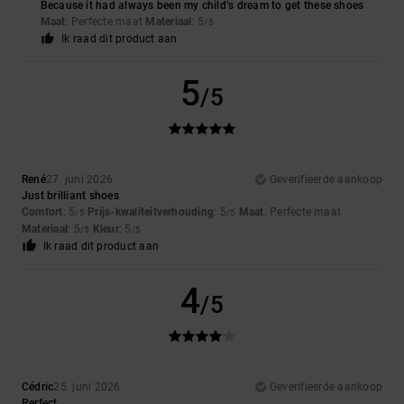
Because it had always been my child’s dream to get these shoes
Maat
: Perfecte maat
Materiaal
: 5
/5
Ik raad dit product aan
5
/5
René
27. juni 2026
Geverifieerde aankoop
Just brilliant shoes
Comfort
: 5
Prijs-kwaliteitverhouding
: 5
Maat
: Perfecte maat
/5
/5
Materiaal
: 5
Kleur
: 5
/5
/5
Ik raad dit product aan
4
/5
Cédric
25. juni 2026
Geverifieerde aankoop
Perfect