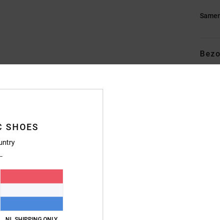
Samen
Bezo
C SHOES
Gemiddelde score
untry
4.5
/5
gebaseerd op
6 geverifieerde beoordelingen
sinds december 2025
67% van onze klanten bevelen dit product aan
NL SHIPPING ONLY