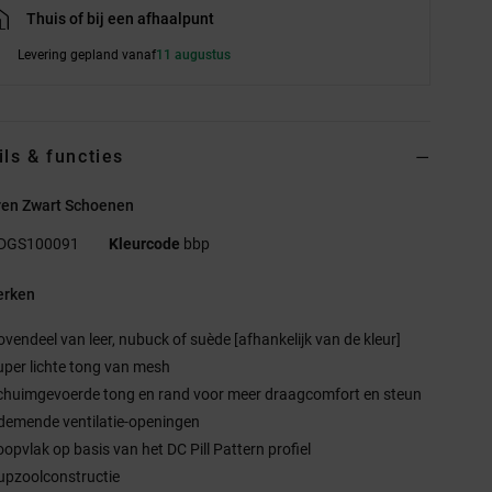
Thuis of bij een afhaalpunt
Levering gepland vanaf
11 augustus
ils & functies
ren Zwart Schoenen
DGS100091
Kleurcode
bbp
rken
ovendeel van leer, nubuck of suède [afhankelijk van de kleur]
uper lichte tong van mesh
chuimgevoerde tong en rand voor meer draagcomfort en steun
demende ventilatie-openingen
oopvlak op basis van het DC Pill Pattern profiel
upzoolconstructie