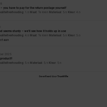
26
l – you have to pay for the return postage yourself
waliteitverhouding
: 1
Maat
: Te klein
Materiaal
: 5
Kleur
: 4
/5
/5
/5
6
and seems sturdy – we’ll see how it holds up in use
waliteitverhouding
: 4
Maat
: Te klein
Materiaal
: 5
Kleur
: 5
/5
/5
/5
uct aan
ber 2025
 product!!
waliteitverhouding
: 5
Materiaal
: 5
Kleur
: 5
/5
/5
/5
Geverifieerd door
TrustVille