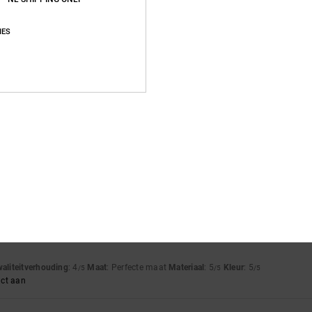
js-kwaliteitverhouding
Maat
Materia
3.8
5.0
IES
Te klein
Te groot
waliteitverhouding
: 4
Maat
: Perfecte maat
Materiaal
: 5
Kleur
: 5
/5
/5
/5
uct aan
26
 are very comfortable.
waliteitverhouding
: 5
Maat
: Groot
Materiaal
: 5
Kleur
: 5
/5
/5
/5
uct aan
waliteitverhouding
: 4
Maat
: Perfecte maat
Materiaal
: 5
Kleur
: 5
/5
/5
/5
uct aan