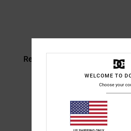
Reviews van klanten
WELCOME TO D
Choose your co
US SHIPPING ONLY