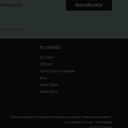
INSCHRIJVEN
e welkomst e-mail
DC SHOES
DC Crew
Giftcard
Korting voor studenten
Blog
Team Skate
Team Snow
Cookie-instellingen |
Privacybeleid |
Verkoopvoorwaarden |
Gebruiksvoorwaarden |
Voowaarden DC Crew |
Cookiebeleid
© 2026 DCShoes