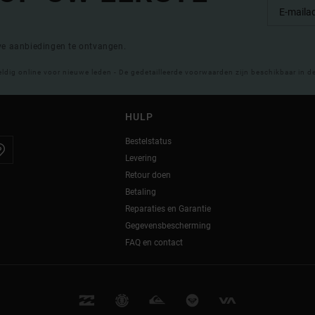
eve aanbiedingen te ontvangen.
eldig online voor nieuwe leden - De gedetailleerde voorwaarden zijn beschikbaar in d
HULP
Bestelstatus
Levering
Retour doen
Betaling
Reparaties en Garantie
Gegevensbescherming
FAQ en contact