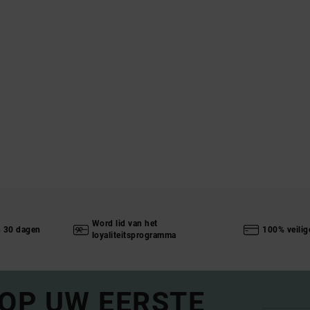
Word lid van het
n 30 dagen
100% veilig
loyaliteitsprogramma
 OP UW EERSTE