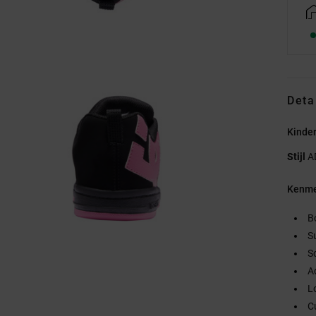
Deta
Kinde
Stijl
A
Kenme
B
S
S
A
L
C