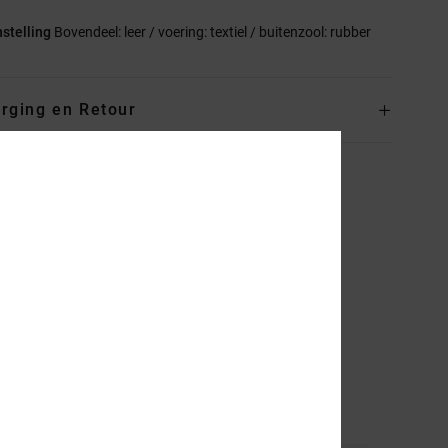
stelling
Bovendeel: leer / voering: textiel / buitenzool: rubber
rging en Retour