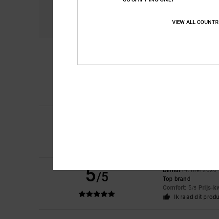
Comfort
Pri
4.3
VIEW ALL COUNTR
5
Mario
5. juli 2026
/5
Everything’s fine
Comfort
: 5
Prijs-k
/5
Ik raad dit prod
5
Veronika
24. mei 20
/5
They look lovely and
Comfort
: 5
Prijs-k
/5
Ik raad dit prod
5
Dimitri
14. mei 2026
/5
Top brand
Comfort
: 5
Prijs-k
/5
Ik raad dit prod