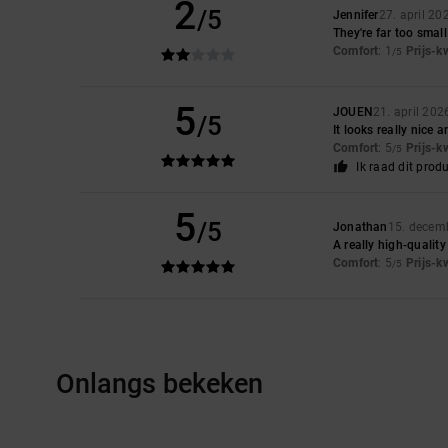
2
/5
Jennifer
27. april 20
They're far too smal
Comfort
: 1
Prijs-k
/5
5
JOUEN
21. april 202
/5
It looks really nice 
Comfort
: 5
Prijs-k
/5
Ik raad dit prod
5
/5
Jonathan
15. decem
A really high-quality
Comfort
: 5
Prijs-k
/5
Onlangs bekeken