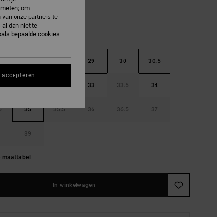
e meten; om
 van onze partners te
al dan niet te
oals bepaalde cookies
5
28
28.5
29
30
30.5
s accepteren
32
32.5
33
33.5
34
5
35
35.5
36
36.5
37
39
e maattabel
In winkelwagen