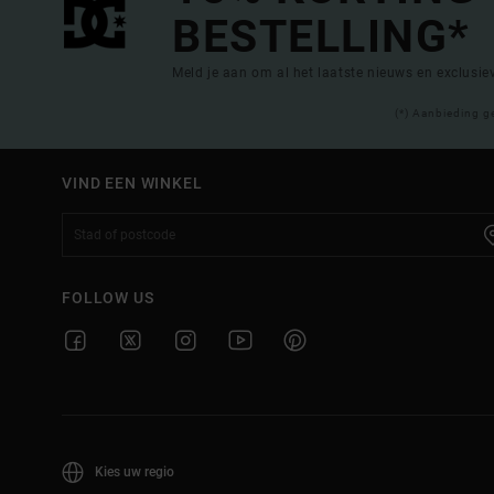
BESTELLING*
Meld je aan om al het laatste nieuws en exclusi
(*) Aanbieding g
VIND EEN WINKEL
FOLLOW US
Kies uw regio