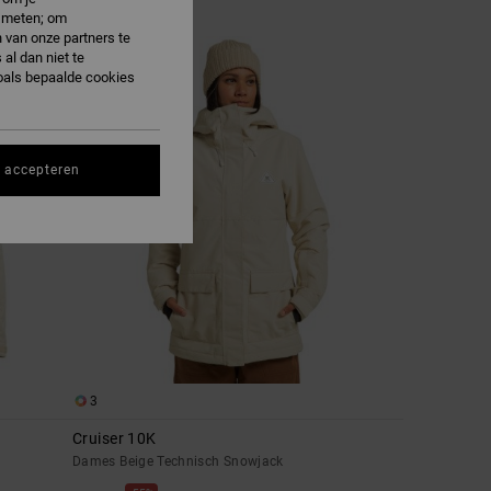
e meten; om
 van onze partners te
al dan niet te
oals bepaalde cookies
s accepteren
3
Cruiser 10K
Dames Beige Technisch Snowjack