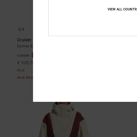
VIEW ALL COUNTR
3
4
Cruiser 10K
Nonchalant 
Dames Beige Technisch Snowjack
Dames Beige T
55%
55%
€ 235,00
€ 200,00
€ 105,75
€ 90,00
SALE
SALE
SALE ON SALE 25% EXTRA
SALE ON SALE 25