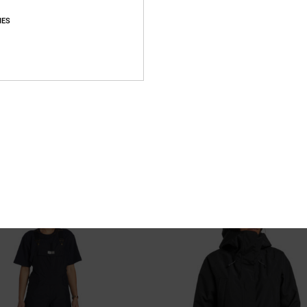
IES
10
10K
Manteca 4
echnische Snowbroek
Dames Roze Leren schoenen
55%
€ 85,00
€ 38,25
SALE
% EXTRA
SALE ON SALE 25% EXTRA