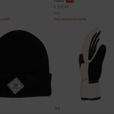
55%
€ 260,00
€ 117,00
SALE
% EXTRA
SALE ON SALE 25% EXTRA
2