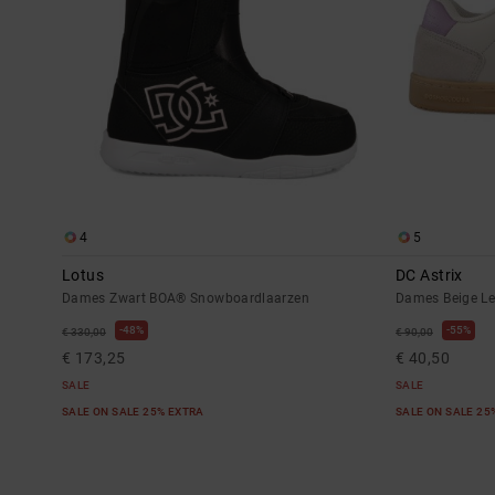
4
5
Lotus
DC Astrix
Dames Zwart BOA® Snowboardlaarzen
Dames Beige Le
48%
55%
€ 330,00
€ 90,00
€ 173,25
€ 40,50
SALE
SALE
SALE ON SALE 25% EXTRA
SALE ON SALE 25