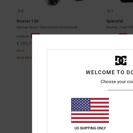
2
1
Riveter 15K
Splendid
Dames Bruin Technische Snowbroek
Dames Zwart M
55%
63%
€ 235,00
€ 35,00
€ 105,75
€ 13,12
SALE
SALE
SALE ON SALE 25% EXTRA
SALE ON SALE 25
WELCOME TO D
Choose your co
US SHIPPING ONLY