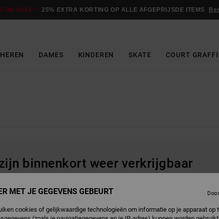
E ON SALE*:
25% EXTRA KORTING OP ALLE AFGEPRIJSDE ITEMS
Be
HEREN
DAMES
KINDEREN
SKATE
COURT GRAFFI
 zijn binnenkort weer verkrijgbaar
ER MET JE GEGEVENS GEBEURT
Doo
uiken cookies of gelijkwaardige technologieën om informatie op je apparaat op t
sgegevens (zoals je navigatiegegevens en je IP-adres) kunnen worden gebruikt