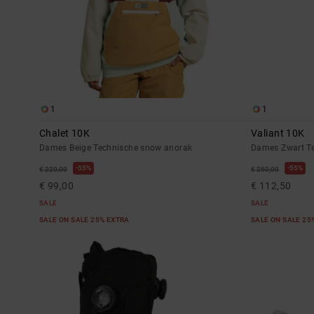
1
1
Chalet 10K
Valiant 10K
Dames Beige Technische snow anorak
Dames Zwart T
55%
55%
€ 220,00
€ 250,00
€ 99,00
€ 112,50
SALE
SALE
SALE ON SALE 25% EXTRA
SALE ON SALE 25