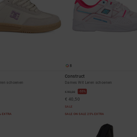
8
Construct
ren schoenen
Dames Wit Leren schoenen
55%
€ 90,00
€ 40,50
SALE
% EXTRA
SALE ON SALE 25% EXTRA