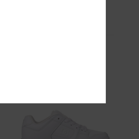
1
Mora
Dames Zwart BOA® Snowboardlaarzen
48%
€ 370,00
€ 194,25
SALE
SALE ON SALE 25% EXTRA