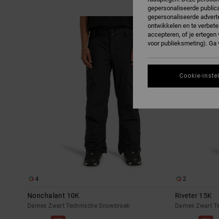
gepersonaliseerde publica
gepersonaliseerde adverte
Overslaan
Ga
naar
naar
ontwikkelen en te verbete
zoekfiltercriteria
sorteren
op
accepteren, of je ertege
voor publieksmeting). Ga
Cookie-inste
4
2
Nonchalant 10K
Riveter 15K
Dames Zwart Technische Snowbroek
Dames Zwart T