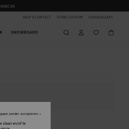
spaar nu
HELP & CONTACT
STORE LOCATOR
CADEAUKAART
K
SNOWBOARD
rgaan zonder accepteren
e slaan en/of te
 om je