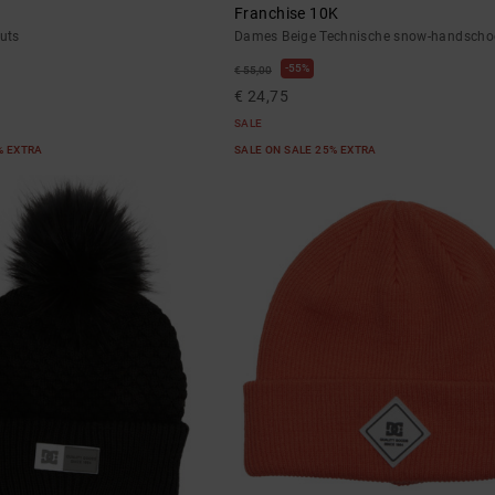
Franchise 10K
uts
Dames Beige Technische snow-handsch
55%
€ 55,00
€ 24,75
SALE
% EXTRA
SALE ON SALE 25% EXTRA