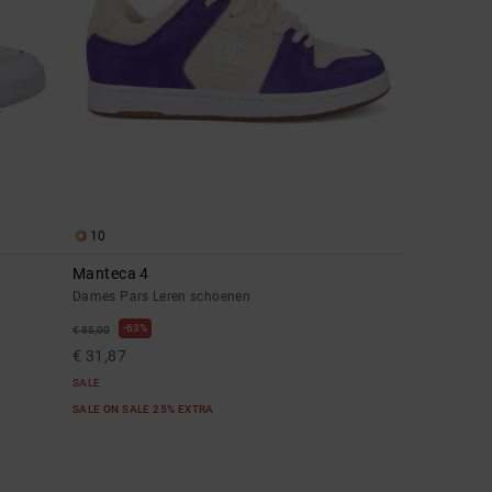
10
Manteca 4
Dames Pars Leren schoenen
63%
€ 85,00
€ 31,87
SALE
SALE ON SALE 25% EXTRA