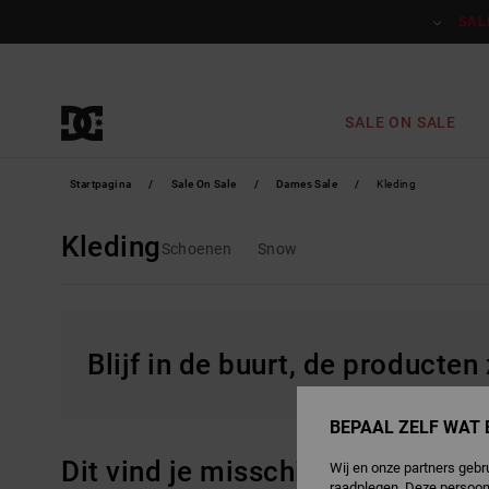
Overslaan
naar
SAL
producten
raster
selectie
SALE ON SALE
Startpagina
Sale On Sale
Dames Sale
Kleding
Kleding
Schoenen
Snow
Blijf in de buurt, de producten
BEPAAL ZELF WAT 
Dit vind je misschien ook leuk
Wij en onze partners gebr
raadplegen. Deze persoon