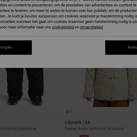
ties en content te presenteren; om de prestaties van advertenties en content t
nties te leveren; om meer te weten te komen over hun publiek; om de producten
ren. Je kunt je keuzes aanpassen om cookies waarvoor je toestemming nodig is 
n verzetten wanneer het gaat om cookies waarvoor geen toestemming nodig is (z
 voor meer informatie naar ons
cookiebeleid
en
privacybeleid
llingen
Alle
1
Liberate 15K
echnische Snowbroek
Dames Beige Technisch Snowjack