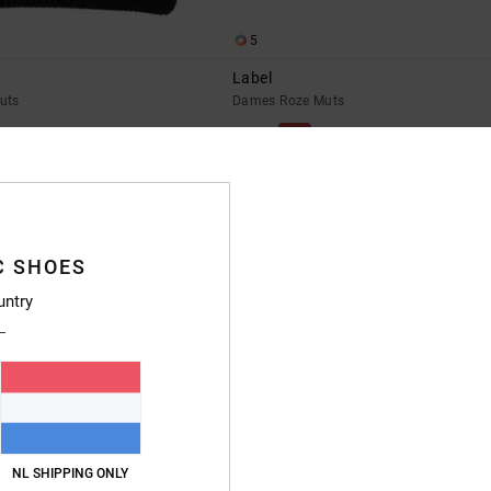
5
Label
uts
Dames Roze Muts
63%
€ 30,00
€ 11,25
SALE
% EXTRA
SALE ON SALE 25% EXTRA
C SHOES
untry
NL SHIPPING ONLY