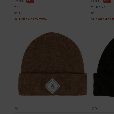
55%
55%
€ 200,00
€ 235,00
€ 90,00
€ 105,75
SALE
SALE
SALE ON SALE 25% EXTRA
SALE ON SALE 25
5
5