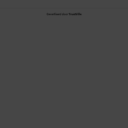
Geverifieerd door
TrustVille