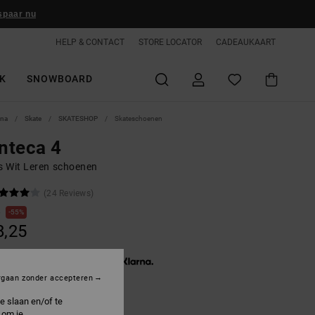
spaar nu
HELP & CONTACT
STORE LOCATOR
CADEAUKAART
K
SNOWBOARD
ina
Skate
SKATESHOP
Skateschoenen
nteca 4
 Wit Leren schoenen
(24 Reviews)
0
55%
8,25
3 x € 12,75, zonder rente met
rgaan zonder accepteren
e slaan en/of te
ON SALE 25% EXTRA
 om je