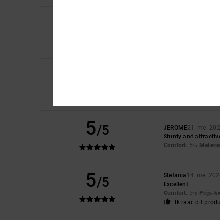
2
/5
Sam
28. mei 2026
Sizing is completely 
Comfort
: 1
Prijs-k
/5
2
/5
Claire
27. mei 2026
Fit is off in this de
Comfort
: 1
Prijs-k
/5
5
/5
JEROME
21. mei 20
Sturdy and attractiv
Comfort
: 5
Materia
/5
5
Stefania
14. mei 202
/5
Excellent
Comfort
: 5
Prijs-k
/5
Ik raad dit prod