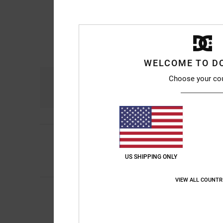
WELCOME TO D
Choose your co
Comfort
Pri
4.3
4
Zoë
6. juni 2026
/5
Warm
Comfort
: 4
Prijs-k
/5
US SHIPPING ONLY
Ik raad dit prod
VIEW ALL COUNTR
4
Molly
1. juni 2026
/5
Dunne zool verder ee
Comfort
: 5
Prijs-k
/5
Ik raad dit prod