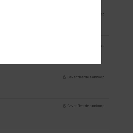
Geverifieerde aankoop
Geverifieerde aankoop
y as worn for an hour to realise not going to be suitable
Geverifieerde aankoop
Geverifieerde aankoop