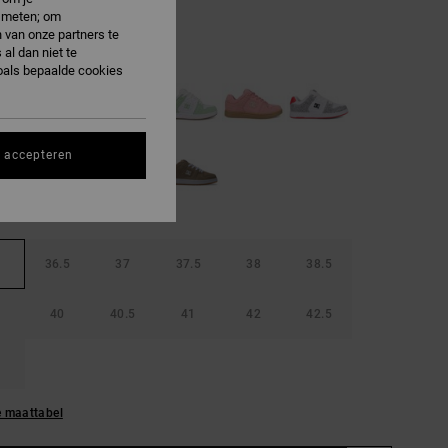
e meten; om
 van onze partners te
hite/pink
al dan niet te
oals bepaalde cookies
s accepteren
36.5
37
37.5
38
38.5
40
40.5
41
42
42.5
e maattabel