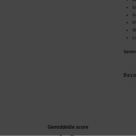
E
G
E
S
Lo
Samen
Bezo
Gemiddelde score