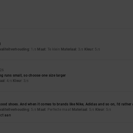
l
waliteitverhouding
: 1
Maat
: Te klein
Materiaal
: 3
Kleur
: 5
/5
/5
/5
026
ing runs small, so choose one size larger
aal
: 4
Kleur
: 3
/5
/5
d good shoes. And when it comes to brands like Nike, Adidas and so on, I’d rather
waliteitverhouding
: 5
Maat
: Perfecte maat
Materiaal
: 5
Kleur
: 5
/5
/5
/5
uct aan