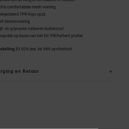
xtra comfortabele mesh voering
eïnjecteerd TPR-logo opzij
VA binnenvoering
lijt- en gripvaste rubberen buitenzool
opvlak op basis van het DC 'Pill Pattern' profiel.
stelling
53.02% leer, 46.98% synthetisch
rging en Retour