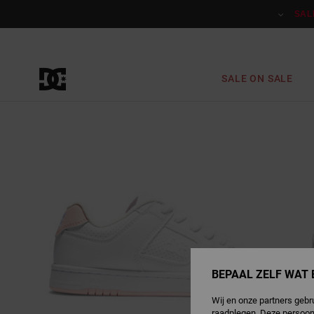
Ga
naar
SAL
Productinformatie
SALE ON SALE
BEPAAL ZELF WAT 
Wij en onze partners gebr
raadplegen. Deze persoon