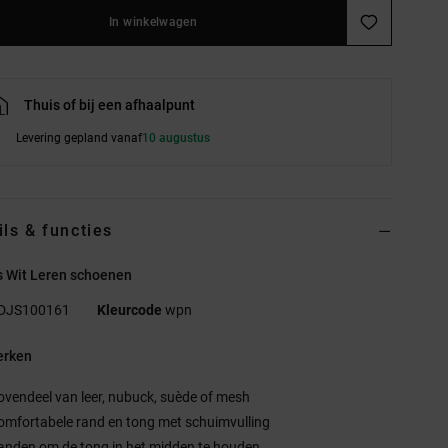
In winkelwagen
Thuis of bij een afhaalpunt
Levering gepland vanaf
10 augustus
ils & functies
 Wit Leren schoenen
DJS100161
Kleurcode
wpn
rken
ovendeel van leer, nubuck, suède of mesh
omfortabele rand en tong met schuimvulling
anden om de tong in het midden te houden