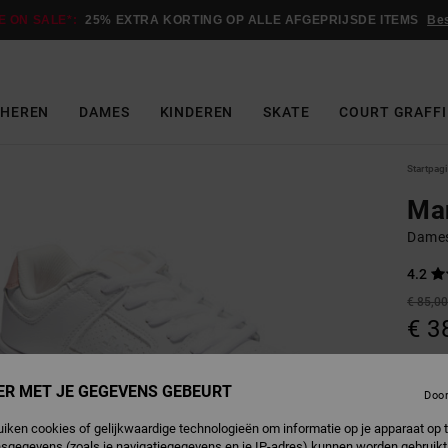
E ON SALE*:
25% EXTRA KORTING OP ALLE AFGEPRIJSDE ITEMS
Be
HEREN
DAMES
KINDEREN
SKATE
COURT GRAFFI
Startpag
Ma
Dames
4.2
€ 85,0
€ 3
Betaal 
ER MET JE GEGEVENS GEBEURT
Doo
SALE
uiken cookies of gelijkwaardige technologieën om informatie op je apparaat op t
SALE 
sgegevens (zoals je navigatiegegevens en je IP-adres) kunnen worden gebruikt