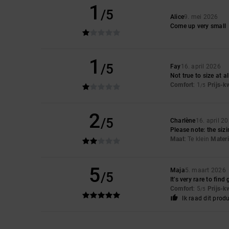
1
/5
Alice
9. mei 2026
Come up very small
1
/5
Fay
16. april 2026
Not true to size at al
Comfort
: 1
Prijs-k
/5
2
/5
Charlène
16. april 2
Please note: the siz
Maat
: Te klein
Materi
5
Maja
5. maart 2026
/5
It’s very rare to fin
Comfort
: 5
Prijs-k
/5
Ik raad dit prod