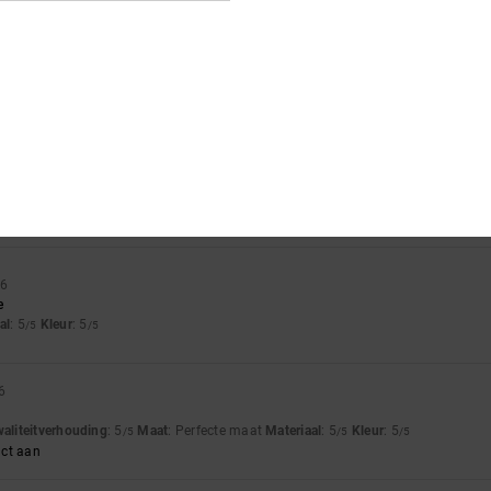
off. Need to size up a whole size
waliteitverhouding
: 1
Maat
: Te klein
Materiaal
: 3
Kleur
: 3
/5
/5
/5
sign. Usually a 5 in DC's great fit but not this time... way too tight waste of mone
waliteitverhouding
: 1
Maat
: Te klein
Materiaal
: 2
Kleur
: 3
/5
/5
/5
26
e
al
: 5
Kleur
: 5
/5
/5
6
waliteitverhouding
: 5
Maat
: Perfecte maat
Materiaal
: 5
Kleur
: 5
/5
/5
/5
uct aan