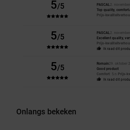
5
/5
PASCAL
2. novembe
Top quality, comfort
Prijs-kwaliteitverho
5
PASCAL
2. novembe
/5
Excellent quality, v
Prijs-kwaliteitverho
Ik raad dit prod
5
Romain
29. oktober 
/5
Good product
Comfort
: 5
Prijs-k
/5
Ik raad dit prod
Onlangs bekeken