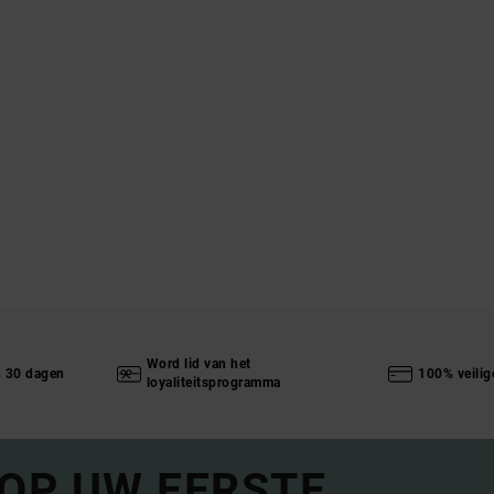
Word lid van het
n 30 dagen
100% veilig
loyaliteitsprogramma
 OP UW EERSTE