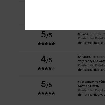
5
Jordi
15. januari 20
/5
I like the colour
Comfort
: 5
Prijs-k
/5
Ik raad dit prod
5
/5
Sofia
14. december 
Comfort
: 5
Prijs-k
/5
Ik raad dit prod
4
Christian
2. decembe
/5
Very heavy and war
Comfort
: 4
Prijs-k
/5
Ik raad dit prod
5
Client anonyme vérif
/5
warm and lovely
Comfort
: 5
Prijs-k
/5
Ik raad dit prod