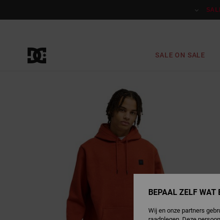
Ga
naar
SAL
Productinformatie
SALE ON SALE
BEPAAL ZELF WAT 
Wij en onze partners gebr
raadplegen. Deze persoon