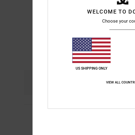
WELCOME TO D
Choose your co
US SHIPPING ONLY
Comfort
Pri
VIEW ALL COUNTR
4.8
5
Justin
19. februari 
/5
Love this hoodie
Comfort
: 5
Prijs-k
/5
Ik raad dit prod