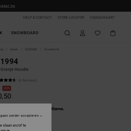
spaar nu
HELP & CONTACT
STORE LOCATOR
CADEAUKAART
K
SNOWBOARD
ina
Heren
KLEDING
Sweatshirts
 1994
 Oranje Hoodie
(8 Reviews)
0
55%
0,50
3 x € 13,50, zonder rente met
rgaan zonder accepteren
e slaan en/of te
ON SALE 25% EXTRA
 om je