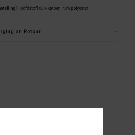
stelling
[Hoofdstof] 60% katoen, 40% polyester
rging en Retour