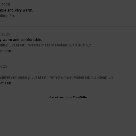
r 2025
able and very warm.
uding
: 5
/5
r 2025
ery warm and comfortable.
uding
: 5
Maat
: Perfecte maat
Materiaal
: 5
Kleur
: 5
/5
/5
/5
uct aan
2025
waliteitverhouding
: 5
Maat
: Perfecte maat
Materiaal
: 5
Kleur
: 5
/5
/5
/5
uct aan
Geverifieerd door
TrustVille