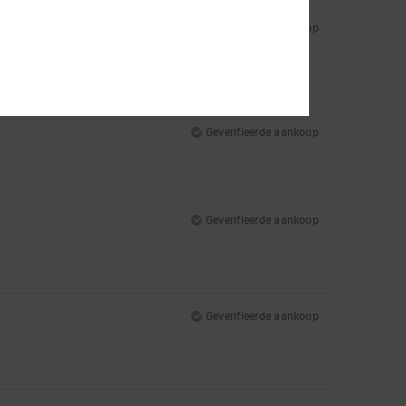
Geverifieerde aankoop
Geverifieerde aankoop
Geverifieerde aankoop
Geverifieerde aankoop