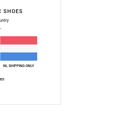
C SHOES
Gemiddelde score
untry
4.9
/5
gebaseerd op
8 geverifieerde beoordelingen
sinds oktober 2025
88% van onze klanten bevelen dit product aan
NL SHIPPING ONLY
js-kwaliteitverhouding
Maat
Materia
IES
4.6
4.9
Te klein
Te groot
2026
waliteitverhouding
: 5
Maat
: Perfecte maat
Materiaal
: 5
Kleur
: 5
/5
/5
/5
uct aan