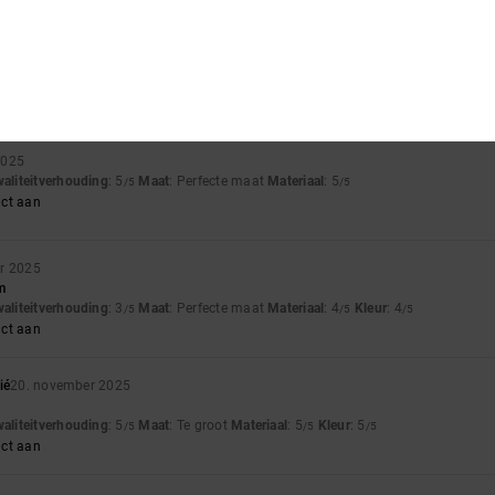
26
waliteitverhouding
: 4
Maat
: Te groot
Materiaal
: 5
Kleur
: 5
/5
/5
/5
uct aan
2025
waliteitverhouding
: 5
Maat
: Perfecte maat
Materiaal
: 5
/5
/5
uct aan
r 2025
m
waliteitverhouding
: 3
Maat
: Perfecte maat
Materiaal
: 4
Kleur
: 4
/5
/5
/5
uct aan
ié
20. november 2025
waliteitverhouding
: 5
Maat
: Te groot
Materiaal
: 5
Kleur
: 5
/5
/5
/5
uct aan