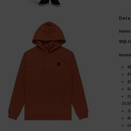
Deta
Heren
Stijl
A
Kenme
S
Fi
Z
B
K
DCS
Z
B
D