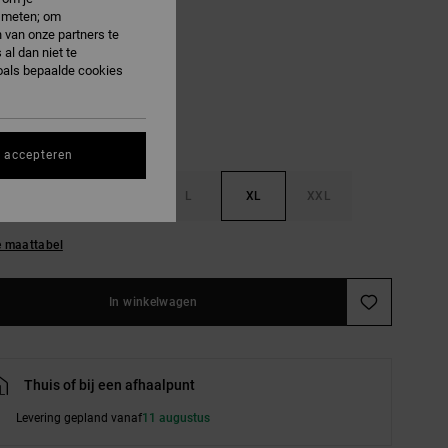
e meten; om
 van onze partners te
icante
al dan niet te
oals bepaalde cookies
s accepteren
S
M
L
XL
XXL
e maattabel
In winkelwagen
Thuis of bij een afhaalpunt
Levering gepland vanaf
11 augustus