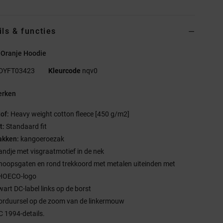
ils & functies
 Oranje Hoodie
DYFT03423
Kleurcode
nqv0
rken
tof:
Heavy weight cotton fleece [450 g/m2]
t:
Standaard fit
akken:
kangoeroezak
andje met visgraatmotief in de nek
noopsgaten en rond trekkoord met metalen uiteinden met
HOECO-logo
wart DC-label links op de borst
orduursel op de zoom van de linkermouw
C 1994-details.