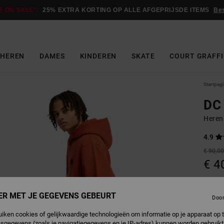
E ON SALE*:
25% EXTRA KORTING OP ALLE AFGEPRIJSDE ITEMS
Be
HEREN
DAMES
KINDEREN
SKATE
COURT GRAFFI
Startpag
DC
Heren
4.9
€ 90,0
€ 4
Betaal 
ER MET JE GEGEVENS GEBEURT
Doo
SALE
uiken cookies of gelijkwaardige technologieën om informatie op je apparaat op t
SALE 
sgegevens (zoals je navigatiegegevens en je IP-adres) kunnen worden gebruikt