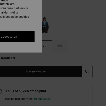
e meten; om
 van onze partners te
ustard Gold
al dan niet te
oals bepaalde cookies
s accepteren
M
L
XL
XXL
e maattabel
In winkelwagen
Thuis of bij een afhaalpunt
Levering gepland vanaf
10 augustus