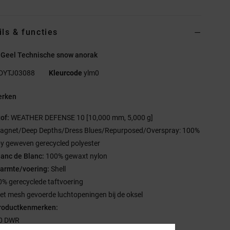
ils & functies
 Geel Technische snow anorak
DYTJ03088
Kleurcode
ylm0
rken
tof:
WEATHER DEFENSE 10 [10,000 mm, 5,000 g]
agnet/Deep Depths/Dress Blues/Repurposed/Overspray: 100%
y geweven gerecycled polyester
lanc de Blanc:
100% gewaxt nylon
armte/voering:
Shell
0% gerecyclede taftvoering
et mesh gevoerde luchtopeningen bij de oksel
roductkenmerken:
0 DWR