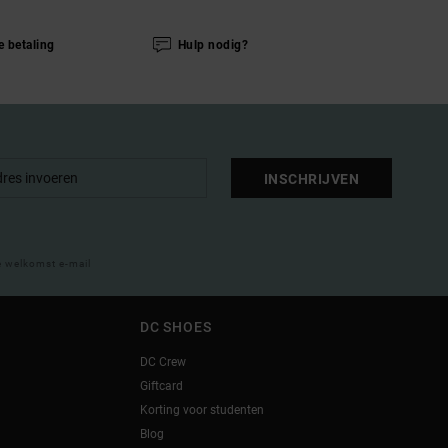
e betaling
Hulp nodig?
INSCHRIJVEN
e welkomst e-mail
DC SHOES
DC Crew
Giftcard
Korting voor studenten
Blog