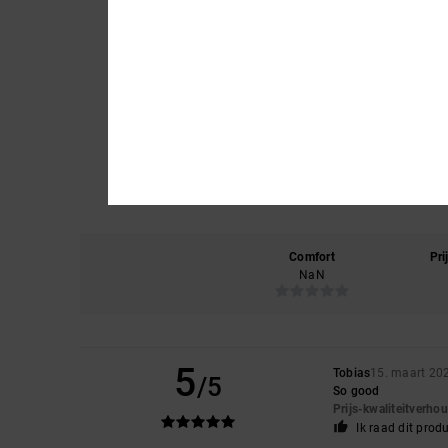
Comfort
Pri
NaN
5
Tobias
15. maart 20
/5
So good
Prijs-kwaliteitverho
Ik raad dit prod