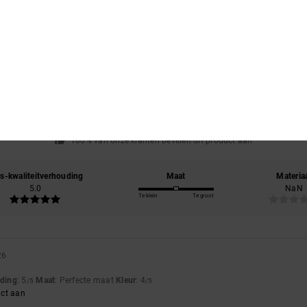
Gemiddelde score
5.0
/5
gebaseerd op
1 geverifieerde beoordelingen
sinds maart 2026
100% van onze klanten bevelen dit product aan
js-kwaliteitverhouding
Maat
Materia
5.0
NaN
Te klein
Te groot
26
uding
: 5
Maat
: Perfecte maat
Kleur
: 4
/5
/5
uct aan