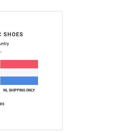
B
2
L
S
K
C SHOES
M
untry
3
C
Samen
Bezo
NL SHIPPING ONLY
IES