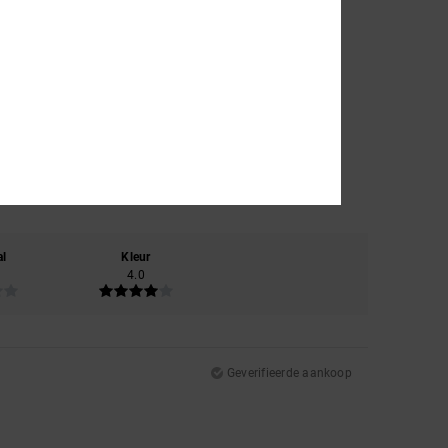
al
Kleur
4.0
Geverifieerde aankoop