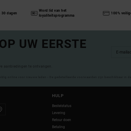
Word lid van het
n 30 dagen
100% veilig
loyaliteitsprogramma
 OP UW EERSTE
eve aanbiedingen te ontvangen.
eldig online voor nieuwe leden - De gedetailleerde voorwaarden zijn beschikbaar in d
HULP
Bestelstatus
Levering
Retour doen
Betaling