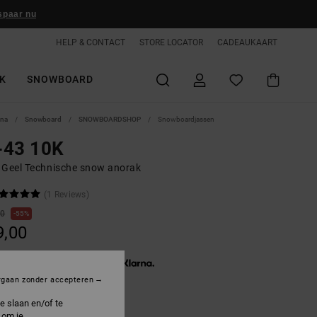
spaar nu
HELP & CONTACT
STORE LOCATOR
CADEAUKAART
K
SNOWBOARD
ina
Snowboard
SNOWBOARDSHOP
Snowboardjassen
-43 10K
 Geel Technische snow anorak
(1 Reviews)
00
55%
9,00
3 x € 33,00, zonder rente met
rgaan zonder accepteren
e slaan en/of te
ON SALE 25% EXTRA
 om je