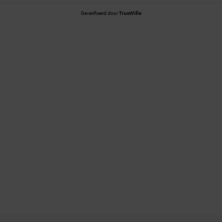
Geverifieerd door
TrustVille