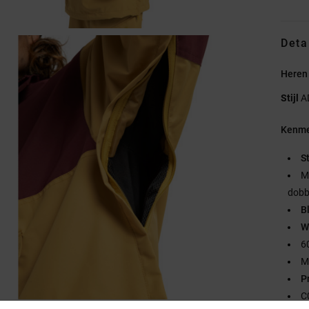
Deta
Heren
Stijl
A
Kenme
S
M
dobb
B
W
6
M
P
C