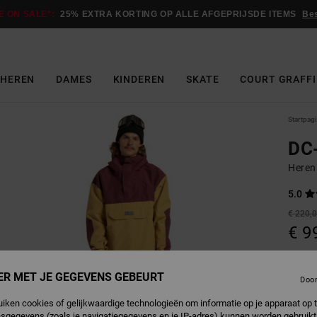
E ON SALE*:
25% EXTRA KORTING OP ALLE AFGEPRIJSDE ITEMS
Be
HEREN
DAMES
KINDEREN
SKATE
COURT GRAFFI
Startpag
DC
Heren
5.0
€ 220,
€ 9
Betaal 
ER MET JE GEGEVENS GEBEURT
Doo
SALE
uiken cookies of gelijkwaardige technologieën om informatie op je apparaat op t
SALE 
sgegevens (zoals je navigatiegegevens en je IP-adres) kunnen worden gebruikt