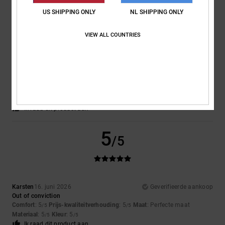
US SHIPPING ONLY
NL SHIPPING ONLY
5
/5
VIEW ALL COUNTRIES
Alex
25. juni 2026
Geverifieerde aankoop
Great colour! Perfect fit. Really comfortable to wear.
Comfort
: 5
Prijs-kwaliteitverhouding
: 5
Maat
: Perfecte maat
/5
/5
Materiaal
: 5
Kleur
: 5
/5
/5
Ik raad dit product aan
5
/5
Karsten
16. juni 2026
Geverifieerde aankoop
Out of conviction
Comfort
: 5
Prijs-kwaliteitverhouding
: 5
Maat
: Perfecte maat
/5
/5
Materiaal
: 5
Kleur
: 5
/5
/5
Ik raad dit product aan