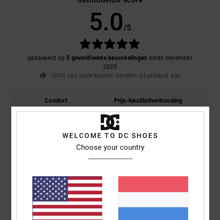
5.0
/5
gebaseerd op
5 geverifieerde beoordelingen
sinds december
2025
100% van onze klanten bevelen dit product aan
Comfort
Prijs-kwaliteitverhouding
5.0
5.0
WELCOME TO DC SHOES
Maat
Materiaal
Choose your country
5.0
Te klein
Te groot
Kleur
5.0