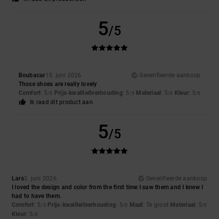
5
/5
Boubacar
15. juni 2026
Geverifieerde aankoop
Those shoes are really lovely
Comfort
: 5
Prijs-kwaliteitverhouding
: 5
Materiaal
: 5
Kleur
: 5
/5
/5
/5
/5
Ik raad dit product aan
5
/5
Lars
3. juni 2026
Geverifieerde aankoop
I loved the design and color from the first time I saw them and I knew I
had to have them.
Comfort
: 5
Prijs-kwaliteitverhouding
: 5
Maat
: Te groot
Materiaal
: 5
/5
/5
/5
Kleur
: 5
/5