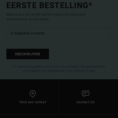
EERSTE BESTELLING*
Meld je aan om al het laatste nieuws en exclusieve
aanbiedingen te ontvangen.
INSCHRIJVEN
(*) Aanbieding geldig online voor nieuwe leden - De gedetailleerde
voorwaarden zijn beschikbaar in de welkomst e-mail
Vind een winkel
Contact Us