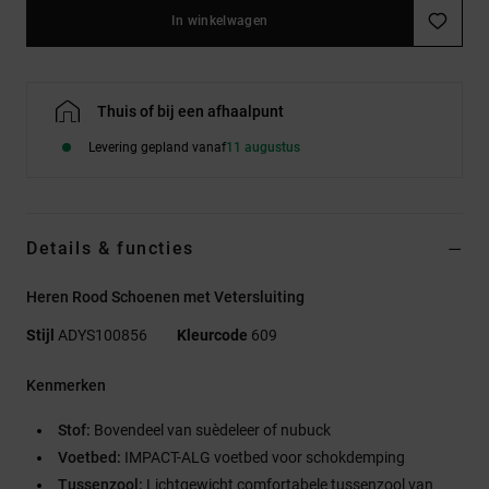
In winkelwagen
Thuis of bij een afhaalpunt
Levering gepland vanaf
11 augustus
Details & functies
Heren Rood Schoenen met Vetersluiting
Stijl
ADYS100856
Kleurcode
609
Kenmerken
Stof:
Bovendeel van suèdeleer of nubuck
Voetbed:
IMPACT-ALG voetbed voor schokdemping
Tussenzool:
Lichtgewicht comfortabele tussenzool van