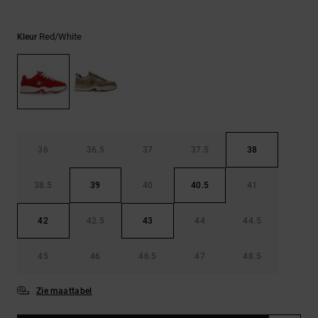
FAQ
Riemen &
bekijken
portemonnees
Red/white
Kleur
36
36.5
37
37.5
38
38.5
39
40
40.5
41
42
42.5
43
44
44.5
45
46
46.5
47
48.5
Zie maattabel