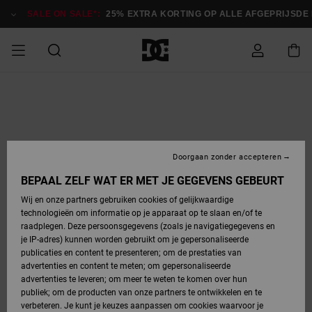
Ga
naar
SALE ON SALE*:
25% EXTRA KORTING OP ALLE AFGEPRIJSDE ITE
Productinformatie
SALE ON SALE
HEREN SALE
ESSENTIALS
ESSENTIALS
ESSENTIALS
SKATESHOP
SNOWBOARDSHOP
Toegang tot
Schoenen
Schoenen
Sale schoenen
Stag
Astrix
Nieuwe
Nieuwe
Petten &
Chelsea
Pixie
Nieuwe
Snowboardjassen
Court Graffik
Nieuwe
Nieuwe
Petten &
Skateschoenen
Team
Snowboardjassen
Snowboardschoene
Boots
mijn bestelling
Collectie
Collectie
hoeden
Collectie
Collectie
Collectie
hoeden
HEREN
DAMES SALE
HIGHLIGHTS
HIGHLIGHTS
SCHOENEN
GEMEENSCHAP
DAMES
Kleding
Snow
Kleding
Court Graffik
Ducati
Court Graffik
Astrix
Snowboardbroeken
Pure
Alles
Snowboardbroeken
Snowboardjassen
Snowboardjassen
Levering
SNOWBOARDSHOP
Skateschoenen
Sweatshirts
Mutsen
Sneakers
Skate
T-Shirts
Mutsen
weergeven
Doorgaan zonder accepteren
DAMES
KINDEREN
SCHOENEN
SCHOENEN
KLEDING
Accessoires
Sale
Lynx
DC Command
View All
DC Command
Alles
Stag
Snowboardschoene
Snowboardbroeken
Snowboardbroeken
BEPAAL ZELF WAT ER MET JE GEGEVENS GEBEURT
Retouren
SALE
KINDEREN
accessoires
Sneakers
T-Shirts
Tassen &
Skate
weergeven
Baby schoenen
Hoodies &
Tassen &
Wij en onze partners gebruiken cookies of gelijkwaardige
SNOWBOARDSHOP
rugzakken
sweatshirts
rugzakken
technologieën om informatie op je apparaat op te slaan en/of te
KINDEREN
KLEDING
KLEDING
ACCESSOIRES
SNOW
Pure
Manteca
Manteca
Winterlaarzen
Accessoires
Mutsen
raadplegen. Deze persoonsgegevens (zoals je navigatiegegevens en
Betaling
Sale snow-
Slippers
Overhemden
Slippers
Sneakers
je IP-adres) kunnen worden gebruikt om je gepersonaliseerde
artikelen
Alles
Jasjes &
Alles
publicaties en content te presenteren; om de prestaties van
SKATE
ACCESSOIRES
T-Shirts
Net
Construct
Best Sellers
Polair fleeces
Alles
Alles
weergeven
jassen
weergeven
advertenties en content te meten; om gepersonaliseerde
Giftcard
Winterlaarzen
Jeans
Snowboardschoene
Alles
& softshells
weergeven
weergeven
advertenties te leveren; om meer te weten te komen over hun
Jasjes &
weergeven
publiek; om de producten van onze partners te ontwikkelen en te
COURT
Jasjes &
Alles
Ascend
jassen
Overhemden
verbeteren. Je kunt je keuzes aanpassen om cookies waarvoor je
Quiksilver
GRAFFIK
jassen
weergeven
Snowboardschoene
Jasjes &
Unisex
Mutsen