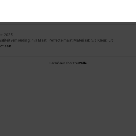
4.0
5.0
Te klein
Te groot
er 2025
waliteitverhouding
: 4
Maat
: Perfecte maat
Materiaal
: 5
Kleur
: 5
/5
/5
/5
uct aan
Geverifieerd door
TrustVille