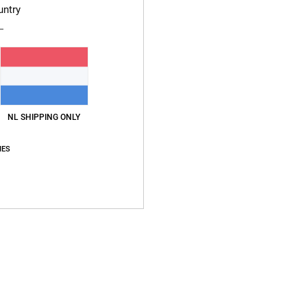
gerecy
untry
Bezo
NL SHIPPING ONLY
IES
Gemiddelde score
5.0
/5
gebaseerd op
1 geverifieerde beoordelingen
sinds november 2025
100% van onze klanten bevelen dit product aan
js-kwaliteitverhouding
Maat
Materia