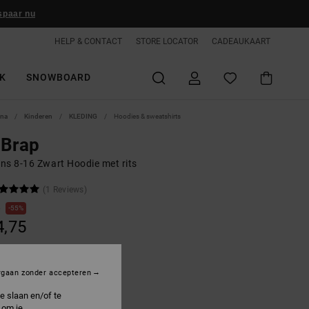
spaar nu
HELP & CONTACT
STORE LOCATOR
CADEAUKAART
K
SNOWBOARD
ina
Kinderen
KLEDING
Hoodies & sweatshirts
 Brap
ns 8-16 Zwart Hoodie met rits
(1 Reviews)
0
55%
4,75
ON SALE 25% EXTRA
rgaan zonder accepteren
e slaan en/of te
lack
 om je