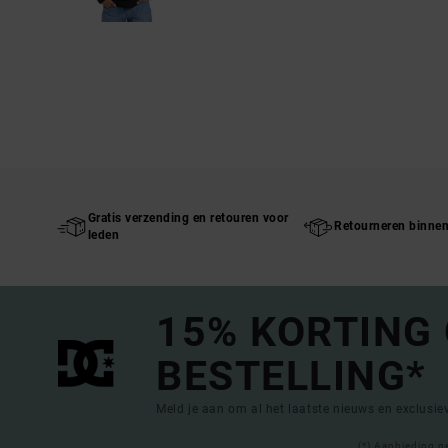
Gratis verzending en retouren voor
Retourneren binne
leden
15% KORTING
BESTELLING*
Meld je aan om al het laatste nieuws en exclusi
(*) Aanbieding g