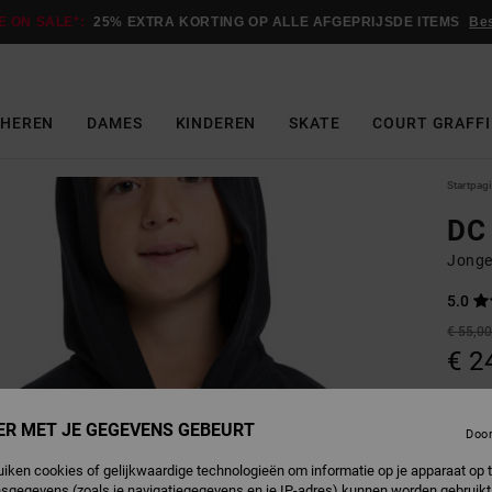
E ON SALE*:
25% EXTRA KORTING OP ALLE AFGEPRIJSDE ITEMS
Be
HEREN
DAMES
KINDEREN
SKATE
COURT GRAFFI
Startpag
DC
Jonge
5.0
€ 55,0
€ 2
SALE
SALE 
ER MET JE GEGEVENS GEBEURT
Doo
uiken cookies of gelijkwaardige technologieën om informatie op je apparaat op t
B
Kleur
sgegevens (zoals je navigatiegegevens en je IP-adres) kunnen worden gebruikt