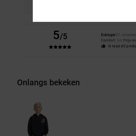
5.0
5
/5
Eckinger
27. novemb
Comfort
: 5
Prijs-k
/5
Ik raad dit prod
Onlangs bekeken