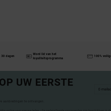
Word lid van het
n 30 dagen
100% veilig
loyaliteitsprogramma
 OP UW EERSTE
eve aanbiedingen te ontvangen.
eldig online voor nieuwe leden - De gedetailleerde voorwaarden zijn beschikbaar in d