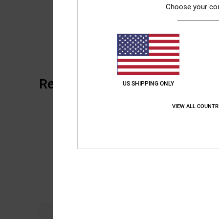
Choose your co
Reviews van klanten
US SHIPPING ONLY
VIEW ALL COUNTR
Comfort
Pri