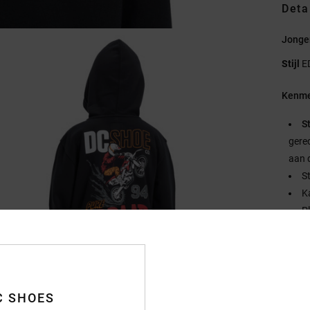
Deta
Jongen
Stijl
E
Kenme
S
gere
aan 
S
K
P
B
N
D
Samen
C SHOES