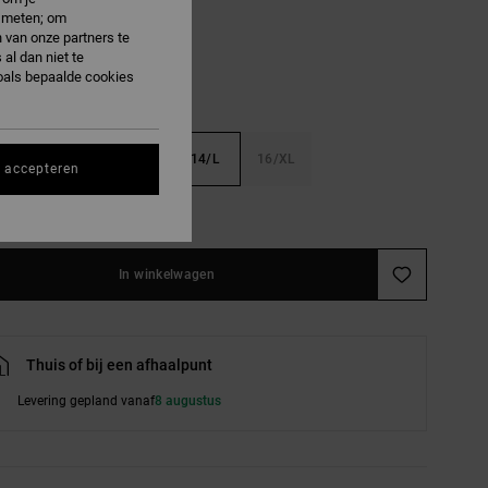
e meten; om
 van onze partners te
al dan niet te
oals bepaalde cookies
S
10/S
12/M
14/L
16/XL
s accepteren
e maattabel
In winkelwagen
Thuis of bij een afhaalpunt
Levering gepland vanaf
8 augustus