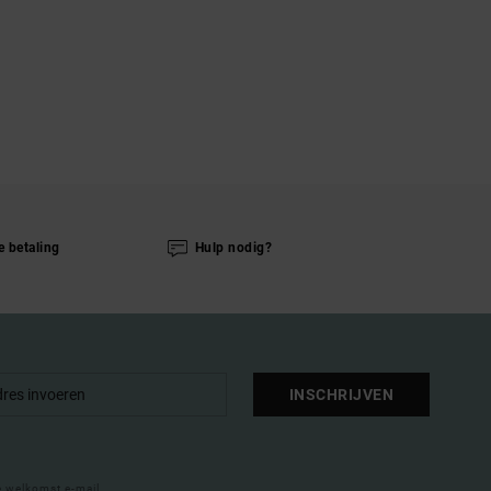
e betaling
Hulp nodig?
INSCHRIJVEN
e welkomst e-mail