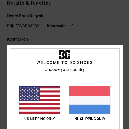
Details & functies
Heren Bruin Rugzak
Stijl
EDYBP03282
Kleurcode
kzj0
Kenmerken
Stof:
100% Gerecycled Polyester 600D Met Voering Van
Gerecycled Polyester
WELCOME TO DC SHOES
Ruim hoofdvak met ritssluiting
Choose your country
Organizer-binnenvak
gevoerd en verhoogd laptopvak aan de binnenkant
Gevoerd rugpaneel
Verstelbare gevoerde banden met gesp op borsthoogte
Kunstlederen patch
DC-logo op de skatestrap
Afmetingen:
48 X 32,5 X 14 Cm
US SHIPPING ONLY
NL SHIPPING ONLY
Capaciteit:
20 Liter