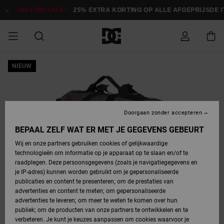
Ga
naar
SALE ON SALE*:
25% EXTRA KORTING OP ALLE AFGEPRIJSDE IT
Productinformatie
SALE ON SALE
NIEUW
HEREN SALE
ESSENTIALS
ESSENTIALS
ESSENTIALS
SKATESHOP
SNOWBOARDSHOP
Toegang tot
Schoenen
Schoenen
Sale schoenen
Stag
Astrix
Nieuwe
Nieuwe
Petten &
Chelsea
Pixie
Nieuwe
Snowboardjassen
Court Graffik
Nieuwe
Nieuwe
Petten &
Skateschoenen
Team
Snowboardjassen
Snowboardschoene
Boots
mijn bestelling
Collectie
Collectie
hoeden
Collectie
Collectie
Collectie
hoeden
HEREN
DAMES SALE
HIGHLIGHTS
HIGHLIGHTS
SCHOENEN
GEMEENSCHAP
DAMES
Kleding
Snow
Kleding
Court Graffik
Ducati
Court Graffik
Astrix
Snowboardbroeken
Pure
Alles
Snowboardbroeken
Snowboardjassen
Snowboardjassen
Levering
SNOWBOARDSHOP
Skateschoenen
Sweatshirts
Mutsen
Sneakers
Skate
T-Shirts
Mutsen
weergeven
Doorgaan zonder accepteren
DAMES
KINDEREN
SCHOENEN
SCHOENEN
KLEDING
Accessoires
Sale
Lynx
DC Command
View All
DC Command
Alles
Stag
Snowboardschoene
Snowboardbroeken
Snowboardbroeken
BEPAAL ZELF WAT ER MET JE GEGEVENS GEBEURT
Retouren
SALE
KINDEREN
accessoires
Sneakers
T-Shirts
Tassen &
Skate
weergeven
Baby schoenen
Hoodies &
Tassen &
Wij en onze partners gebruiken cookies of gelijkwaardige
SNOWBOARDSHOP
rugzakken
sweatshirts
rugzakken
technologieën om informatie op je apparaat op te slaan en/of te
KINDEREN
KLEDING
KLEDING
ACCESSOIRES
SNOW
Pure
Manteca
Manteca
Winterlaarzen
Accessoires
Mutsen
raadplegen. Deze persoonsgegevens (zoals je navigatiegegevens en
Betaling
Sale snow-
Slippers
Overhemden
Slippers
Sneakers
je IP-adres) kunnen worden gebruikt om je gepersonaliseerde
artikelen
Alles
Jasjes &
Alles
publicaties en content te presenteren; om de prestaties van
SKATE
ACCESSOIRES
T-Shirts
Net
Construct
Best Sellers
Polair fleeces
Alles
Alles
weergeven
jassen
weergeven
advertenties en content te meten; om gepersonaliseerde
Giftcard
Winterlaarzen
Jeans
Snowboardschoene
Alles
& softshells
weergeven
weergeven
advertenties te leveren; om meer te weten te komen over hun
Jasjes &
weergeven
publiek; om de producten van onze partners te ontwikkelen en te
COURT
Jasjes &
Alles
Ascend
jassen
Overhemden
verbeteren. Je kunt je keuzes aanpassen om cookies waarvoor je
Quiksilver
GRAFFIK
jassen
weergeven
Snowboardschoene
Jasjes &
Unisex
Mutsen