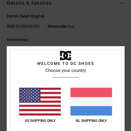
Details & functies
Heren Zwart Rugzak
Stijl
EDYBP03282
Kleurcode
kvj0
Kenmerken
Stof:
100% Gerecycled Polyester 600D Met Voering Van
Gerecycled Polyester
WELCOME TO DC SHOES
Ruim hoofdvak met ritssluiting
Choose your country
Organizer-binnenvak
gevoerd en verhoogd laptopvak aan de binnenkant
Gevoerd rugpaneel
Verstelbare gevoerde banden met gesp op borsthoogte
Kunstlederen patch
DC-logo op de skatestrap
Afmetingen:
48 X 32,5 X 14 Cm
US SHIPPING ONLY
NL SHIPPING ONLY
Capaciteit:
20 Liter