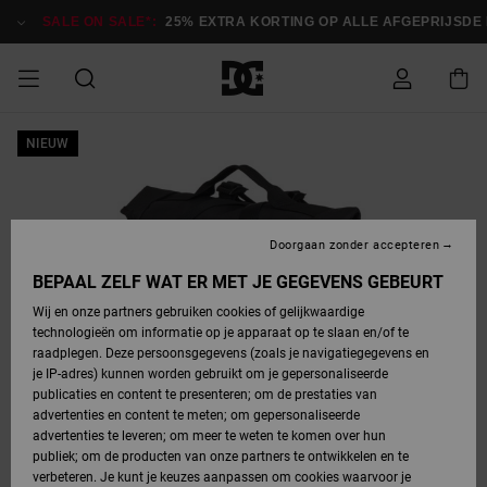
Ga
naar
SALE ON SALE*:
25% EXTRA KORTING OP ALLE AFGEPRIJSDE IT
Productinformatie
SALE ON SALE
NIEUW
HEREN SALE
ESSENTIALS
ESSENTIALS
ESSENTIALS
SKATESHOP
SNOWBOARDSHOP
Toegang tot
Schoenen
Schoenen
Sale schoenen
Stag
Astrix
Nieuwe
Nieuwe
Petten &
Chelsea
Pixie
Nieuwe
Snowboardjassen
Court Graffik
Nieuwe
Nieuwe
Petten &
Skateschoenen
Team
Snowboardjassen
Snowboardschoene
Boots
mijn bestelling
Collectie
Collectie
hoeden
Collectie
Collectie
Collectie
hoeden
HEREN
DAMES SALE
HIGHLIGHTS
HIGHLIGHTS
SCHOENEN
GEMEENSCHAP
DAMES
Kleding
Snow
Kleding
Court Graffik
Ducati
Court Graffik
Astrix
Snowboardbroeken
Pure
Alles
Snowboardbroeken
Snowboardjassen
Snowboardjassen
Levering
SNOWBOARDSHOP
Skateschoenen
Sweatshirts
Mutsen
Sneakers
Skate
T-Shirts
Mutsen
weergeven
Doorgaan zonder accepteren
DAMES
KINDEREN
SCHOENEN
SCHOENEN
KLEDING
Accessoires
Sale
Lynx
DC Command
View All
DC Command
Alles
Stag
Snowboardschoene
Snowboardbroeken
Snowboardbroeken
BEPAAL ZELF WAT ER MET JE GEGEVENS GEBEURT
Retouren
SALE
KINDEREN
accessoires
Sneakers
T-Shirts
Tassen &
Skate
weergeven
Baby schoenen
Hoodies &
Tassen &
Wij en onze partners gebruiken cookies of gelijkwaardige
SNOWBOARDSHOP
rugzakken
sweatshirts
rugzakken
technologieën om informatie op je apparaat op te slaan en/of te
KINDEREN
KLEDING
KLEDING
ACCESSOIRES
SNOW
Pure
Manteca
Manteca
Winterlaarzen
Accessoires
Mutsen
raadplegen. Deze persoonsgegevens (zoals je navigatiegegevens en
Betaling
Sale snow-
Slippers
Overhemden
Slippers
Sneakers
je IP-adres) kunnen worden gebruikt om je gepersonaliseerde
artikelen
Alles
Jasjes &
Alles
publicaties en content te presenteren; om de prestaties van
SKATE
ACCESSOIRES
T-Shirts
Net
Construct
Best Sellers
Polair fleeces
Alles
Alles
weergeven
jassen
weergeven
advertenties en content te meten; om gepersonaliseerde
Giftcard
Winterlaarzen
Jeans
Snowboardschoene
Alles
& softshells
weergeven
weergeven
advertenties te leveren; om meer te weten te komen over hun
Jasjes &
weergeven
publiek; om de producten van onze partners te ontwikkelen en te
COURT
Jasjes &
Alles
Ascend
jassen
Overhemden
verbeteren. Je kunt je keuzes aanpassen om cookies waarvoor je
Quiksilver
GRAFFIK
jassen
weergeven
Snowboardschoene
Jasjes &
Unisex
Mutsen