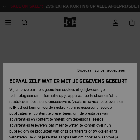
Ga
naar
SALE ON SALE*:
25% EXTRA KORTING OP ALLE AFGEPRIJSDE 
Productinformatie
SALE ON SALE
HEREN SALE
ESSENTIALS
ESSENTIALS
ESSENTIALS
SKATESHOP
SNOWBOARDSHOP
Toegang tot
Schoenen
Schoenen
Sale schoenen
Stag
Astrix
Nieuwe
Nieuwe
Petten &
Chelsea
Pixie
Nieuwe
Snowboardjassen
Court Graffik
Nieuwe
Nieuwe
Petten &
Skateschoenen
Team
Snowboardjassen
Snowboardschoene
Boots
mijn bestelling
Collectie
Collectie
hoeden
Collectie
Collectie
Collectie
hoeden
HEREN
DAMES SALE
HIGHLIGHTS
HIGHLIGHTS
SCHOENEN
GEMEENSCHAP
DAMES
Kleding
Snow
Kleding
Court Graffik
Ducati
Court Graffik
Astrix
Snowboardbroeken
Pure
Alles
Snowboardbroeken
Snowboardjassen
Snowboardjassen
Levering
SNOWBOARDSHOP
Skateschoenen
Sweatshirts
Mutsen
Sneakers
Skate
T-Shirts
Mutsen
weergeven
Doorgaan zonder accepteren
DAMES
KINDEREN
SCHOENEN
SCHOENEN
KLEDING
Accessoires
Sale
Lynx
DC Command
View All
DC Command
Alles
Stag
Snowboardschoene
Snowboardbroeken
Snowboardbroeken
BEPAAL ZELF WAT ER MET JE GEGEVENS GEBEURT
Retouren
SALE
KINDEREN
accessoires
Sneakers
T-Shirts
Tassen &
Skate
weergeven
Baby schoenen
Hoodies &
Tassen &
Wij en onze partners gebruiken cookies of gelijkwaardige
SNOWBOARDSHOP
rugzakken
sweatshirts
rugzakken
technologieën om informatie op je apparaat op te slaan en/of te
KINDEREN
KLEDING
KLEDING
ACCESSOIRES
SNOW
Pure
Manteca
Manteca
Winterlaarzen
Accessoires
Mutsen
raadplegen. Deze persoonsgegevens (zoals je navigatiegegevens en
Betaling
Sale snow-
Slippers
Overhemden
Slippers
Sneakers
je IP-adres) kunnen worden gebruikt om je gepersonaliseerde
artikelen
Alles
Jasjes &
Alles
publicaties en content te presenteren; om de prestaties van
SKATE
ACCESSOIRES
T-Shirts
Net
Construct
Best Sellers
Polair fleeces
Alles
Alles
weergeven
jassen
weergeven
advertenties en content te meten; om gepersonaliseerde
Giftcard
Winterlaarzen
Jeans
Snowboardschoene
Alles
& softshells
weergeven
weergeven
advertenties te leveren; om meer te weten te komen over hun
Jasjes &
weergeven
publiek; om de producten van onze partners te ontwikkelen en te
COURT
Jasjes &
Alles
Ascend
jassen
Overhemden
verbeteren. Je kunt je keuzes aanpassen om cookies waarvoor je
Quiksilver
GRAFFIK
jassen
weergeven
Snowboardschoene
Jasjes &
Unisex
Mutsen