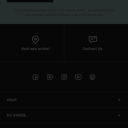
(*) Aanbieding geldig online voor nieuwe leden - De gedetailleerde
voorwaarden zijn beschikbaar in de welkomst e-mail
Vind een winkel
Contact Us
HULP
DC SHOES