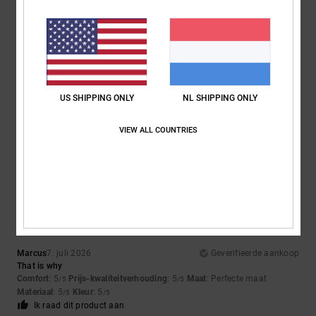
4
/5
US SHIPPING ONLY
NL SHIPPING ONLY
Ruben
9. juli 2026
Geverifieerde aankoop
The trainers are really good
Comfort
: 4
Prijs-kwaliteitverhouding
: 5
Maat
: Te groot
Materiaal
: 4
VIEW ALL COUNTRIES
/5
/5
/5
Kleur
: 5
/5
5
/5
Marcus
7. juli 2026
Geverifieerde aankoop
That is why
Comfort
: 5
Prijs-kwaliteitverhouding
: 5
Maat
: Perfecte maat
/5
/5
Materiaal
: 5
Kleur
: 5
/5
/5
Ik raad dit product aan