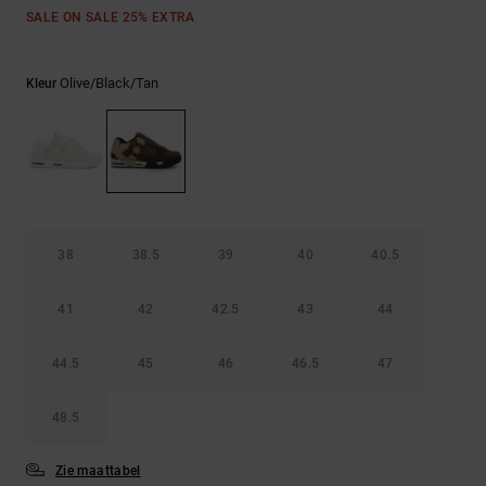
FAQ
Riemen &
SALE ON SALE 25% EXTRA
bekijken
portemonnees
Olive/black/tan
Kleur
38
38.5
39
40
40.5
41
42
42.5
43
44
44.5
45
46
46.5
47
48.5
Zie maattabel