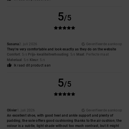
5
/5
Susana
2. juli 2026
Geverifieerde aankoop
They’re very comfortable and look exactly as they do on the website
Comfort
: 5
Prijs-kwaliteitverhouding
: 5
Maat
: Perfecte maat
/5
/5
Materiaal
: 5
Kleur
: 5
/5
/5
Ik raad dit product aan
5
/5
Olivier
1. juli 2026
Geverifieerde aankoop
An excellent shoe, with good heel and ankle support and plenty of
padding; the sole offers good cushioning thanks to the air cushion; the
colour is a subtle, light shade without too much contrast, but it might