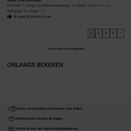
Super Cole schoenen
Comfort
: 5
Prijs-kwaliteitverhouding
: 5
Maat
: Perfecte maat
/5
/5
Materiaal
: 5
Kleur
: 5
/5
/5
Ik raad dit product aan
1
2
3
4
>
Geverifieerd door
TrustVille
ONLANGS BEKEKEN
Gratis verzending en retouren voor leden
Retourneren binnen 30 dagen
Word lid van het loyaliteitsprogramma