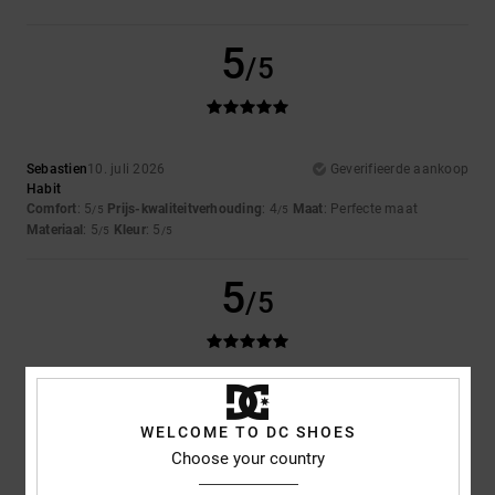
5
/5
Sebastien
10. juli 2026
Geverifieerde aankoop
Habit
Comfort
: 5
Prijs-kwaliteitverhouding
: 4
Maat
: Perfecte maat
/5
/5
Materiaal
: 5
Kleur
: 5
/5
/5
5
/5
Svenja
9. juli 2026
Geverifieerde aankoop
...
WELCOME TO DC SHOES
Comfort
: 5
Prijs-kwaliteitverhouding
: 5
Maat
: Perfecte maat
/5
/5
Choose your country
Materiaal
: 5
Kleur
: 5
/5
/5
Ik raad dit product aan