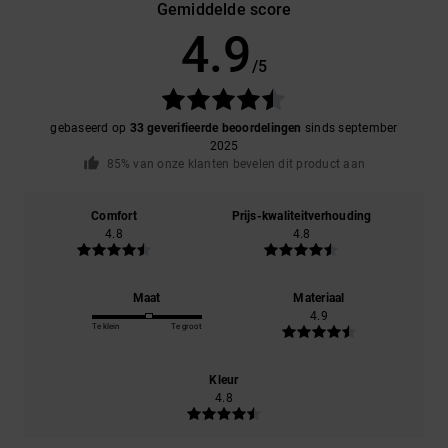
Gemiddelde score
4.9
/5
gebaseerd op
33 geverifieerde beoordelingen
sinds september
2025
85% van onze klanten bevelen dit product aan
Comfort
Prijs-kwaliteitverhouding
4.8
4.8
Maat
Materiaal
4.9
Te klein
Te groot
Kleur
4.8