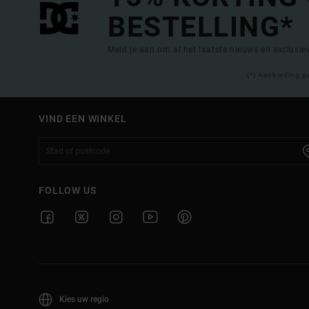
BESTELLING*
Meld je aan om al het laatste nieuws en exclusi
(*) Aanbieding g
VIND EEN WINKEL
FOLLOW US
Kies uw regio