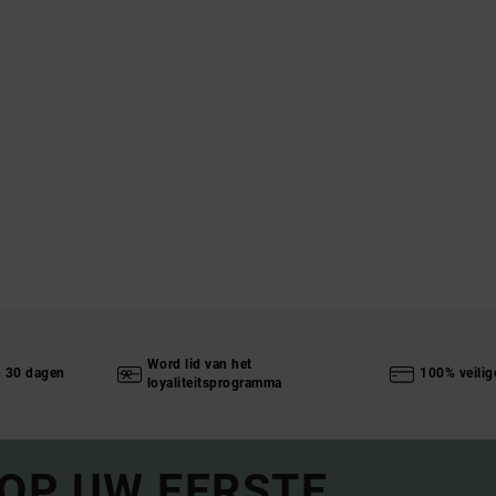
Word lid van het
n 30 dagen
100% veilig
loyaliteitsprogramma
 OP UW EERSTE