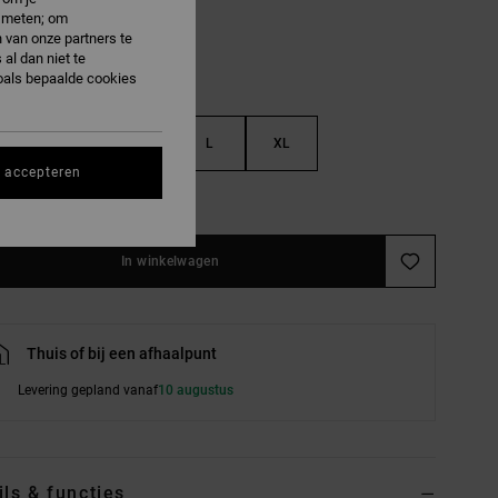
e meten; om
 van onze partners te
al dan niet te
oals bepaalde cookies
S
M
L
XL
s accepteren
e maattabel
In winkelwagen
Thuis of bij een afhaalpunt
Levering gepland vanaf
10 augustus
ils & functies