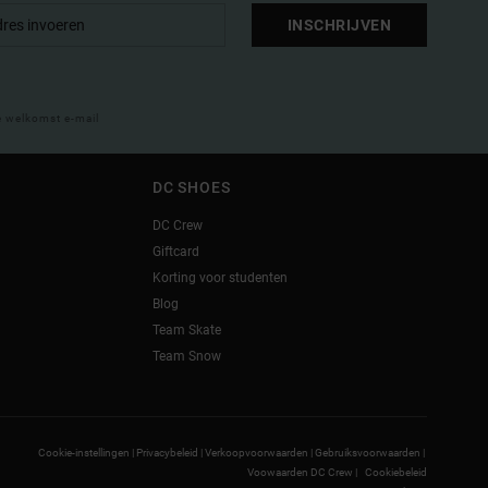
INSCHRIJVEN
e welkomst e-mail
DC SHOES
DC Crew
Giftcard
Korting voor studenten
Blog
Team Skate
Team Snow
Cookie-instellingen |
Privacybeleid |
Verkoopvoorwaarden |
Gebruiksvoorwaarden |
Voowaarden DC Crew |
Cookiebeleid