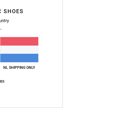
C SHOES
untry
NL SHIPPING ONLY
IES