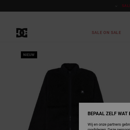
Ga
naar
SAL
Productinformatie
SALE ON SALE
NIEUW
BEPAAL ZELF WAT 
Wij en onze partners gebr
raadplegen. Deze persoon