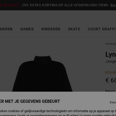
E ON SALE*:
25% EXTRA KORTING OP ALLE AFGEPRIJSDE ITEMS
Be
HEREN
DAMES
KINDEREN
SKATE
COURT GRAFFI
Startpag
Lyn
Jonge
ECO-B
€ 6
Betaal 
ER MET JE GEGEVENS GEBEURT
Doo
A
Kleur
uiken cookies of gelijkwaardige technologieën om informatie op je apparaat op t
sgegevens (zoals je navigatiegegevens en je IP-adres) kunnen worden gebruikt