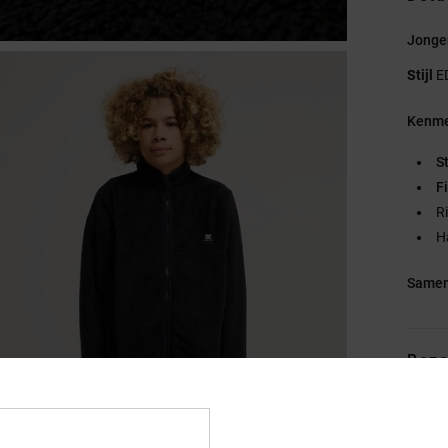
Jongen
Stijl
E
Kenme
S
Fi
R
H
Samen
Bezo