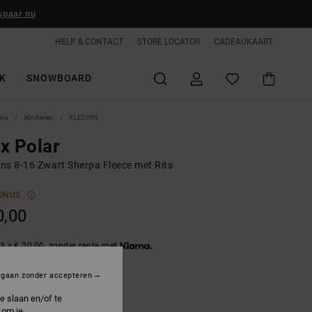
spaar nu
HELP & CONTACT
STORE LOCATOR
CADEAUKAART
K
SNOWBOARD
ina
Kinderen
KLEDING
x Polar
ns 8-16 Zwart Sherpa Fleece met Rits
ONUS
0,00
3 x € 20,00, zonder rente met
rgaan zonder accepteren
nthracite
e slaan en/of te
 om je