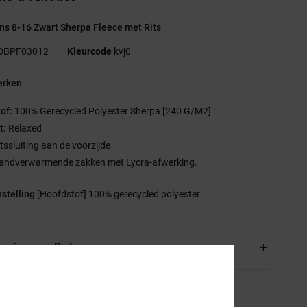
s 8-16 Zwart Sherpa Fleece met Rits
DBPF03012
Kleurcode
kvj0
rken
tof:
100% Gerecycled Polyester Sherpa [240 G/M2]
t:
Relaxed
itssluiting aan de voorzijde
andverwarmende zakken met Lycra-afwerking.
stelling
[Hoofdstof] 100% gerecycled polyester
rging en Retour