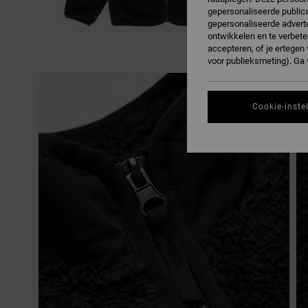
gepersonaliseerde publica
gepersonaliseerde adverte
ontwikkelen en te verbete
accepteren, of je ertege
voor publieksmeting). Ga
Cookie-inste