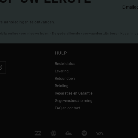
eve aanbiedingen te ontvangen.
eldig online voor nieuwe leden - De gedetailleerde voorwaarden zijn beschikbaar in d
HULP
Bestelstatus
Levering
Retour doen
Betaling
Reparaties en Garantie
Gegevensbescherming
FAQ en contact