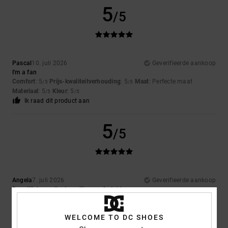
5
/5
Pascal
10. juli 2026
Geverifieerde aankoop
I'm a fan
Comfort
: 5
Prijs-kwaliteitverhouding
: 5
Maat
: Perfecte maat
/5
/5
Materiaal
: 5
Kleur
: 5
/5
/5
Ik raad dit product aan
5
/5
Angela
7. juli 2026
Geverifieerde aankoop
Beautiful, excellent quality, comfortable
Comfort
: 5
Prijs-kwaliteitverhouding
: 5
Maat
: Te klein
Materiaal
: 5
/5
/5
/5
Kleur
: 5
/5
WELCOME TO DC SHOES
Ik raad dit product aan