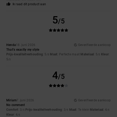
Ik raad dit product aan
5
/5
Henda
18. juni 2026
Geverifieerde aankoop
That’s exactly my style
Prijs-kwaliteitverhouding
: 5
Maat
: Perfecte maat
Materiaal
: 5
Kleur
:
/5
/5
5
/5
4
/5
Miriam
7. juni 2026
Geverifieerde aankoop
No comment
Comfort
: 3
Prijs-kwaliteitverhouding
: 3
Maat
: Te klein
Materiaal
: 4
/5
/5
/5
Kleur
: 4
/5