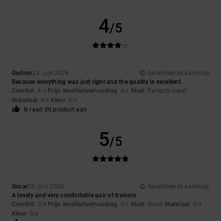
4
/5
Gudrun
26. juni 2026
Geverifieerde aankoop
Because everything was just right and the quality is excellent.
Comfort
: 4
Prijs-kwaliteitverhouding
: 4
Maat
: Perfecte maat
/5
/5
Materiaal
: 4
Kleur
: 5
/5
/5
Ik raad dit product aan
5
/5
Oscar
23. juni 2026
Geverifieerde aankoop
A lovely and very comfortable pair of trainers
Comfort
: 5
Prijs-kwaliteitverhouding
: 5
Maat
: Groot
Materiaal
: 5
/5
/5
/5
Kleur
: 5
/5