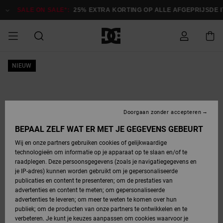
Ga
naar
SALE ON SALE*:
25% EXTRA KORTING OP ALLE AFGEPRIJSDE ITEM
Productinformatie
SALE ON SALE
NIEUW
HEREN SALE
ESSENTIALS
ESSENTIALS
ESSENTIALS
SKATESHOP
SNOWBOARDSHOP
Toegang tot
Schoenen
Schoenen
Sale schoenen
Stag
Astrix
Nieuwe
Nieuwe
Petten &
Chelsea
Pixie
Nieuwe
Snowboardjassen
Court Graffik
Nieuwe
Nieuwe
Petten &
Skateschoenen
Team
Snowboardjassen
Snowboardschoene
Boots
mijn bestelling
Collectie
Collectie
hoeden
Collectie
Collectie
Collectie
hoeden
HEREN
DAMES SALE
HIGHLIGHTS
HIGHLIGHTS
SCHOENEN
GEMEENSCHAP
DAMES
Kleding
Snow
Kleding
Court Graffik
Ducati
Court Graffik
Astrix
Snowboardbroeken
Pure
Alles
Snowboardbroeken
Snowboardjassen
Snowboardjassen
Levering
SNOWBOARDSHOP
Skateschoenen
Sweatshirts
Mutsen
Sneakers
Skate
T-Shirts
Mutsen
weergeven
Doorgaan zonder accepteren
DAMES
KINDEREN
SCHOENEN
SCHOENEN
KLEDING
Accessoires
Sale
Lynx
DC Command
View All
DC Command
Alles
Stag
Snowboardschoene
Snowboardbroeken
Snowboardbroeken
BEPAAL ZELF WAT ER MET JE GEGEVENS GEBEURT
Retouren
SALE
KINDEREN
accessoires
Sneakers
T-Shirts
Tassen &
Skate
weergeven
Baby schoenen
Hoodies &
Tassen &
Wij en onze partners gebruiken cookies of gelijkwaardige
SNOWBOARDSHOP
rugzakken
sweatshirts
rugzakken
technologieën om informatie op je apparaat op te slaan en/of te
KINDEREN
KLEDING
KLEDING
ACCESSOIRES
SNOW
Pure
Manteca
Manteca
Winterlaarzen
Accessoires
Mutsen
raadplegen. Deze persoonsgegevens (zoals je navigatiegegevens en
Betaling
Sale snow-
Slippers
Overhemden
Slippers
Sneakers
je IP-adres) kunnen worden gebruikt om je gepersonaliseerde
artikelen
Alles
Jasjes &
Alles
publicaties en content te presenteren; om de prestaties van
SKATE
ACCESSOIRES
T-Shirts
Net
Construct
Best Sellers
Polair fleeces
Alles
Alles
weergeven
jassen
weergeven
advertenties en content te meten; om gepersonaliseerde
Giftcard
Winterlaarzen
Jeans
Snowboardschoene
Alles
& softshells
weergeven
weergeven
advertenties te leveren; om meer te weten te komen over hun
Jasjes &
weergeven
publiek; om de producten van onze partners te ontwikkelen en te
COURT
Jasjes &
Alles
Ascend
jassen
Overhemden
verbeteren. Je kunt je keuzes aanpassen om cookies waarvoor je
Quiksilver
GRAFFIK
jassen
weergeven
Snowboardschoene
Jasjes &
Unisex
Mutsen