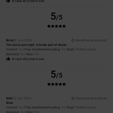
Ik raad dit product aan
5
/5
Brice
22. juni 2026
Geverifieerde aankoop
The size is just right. A lovely pair of shoes.
Comfort
: 5
Prijs-kwaliteitverhouding
: 5
Maat
: Perfecte maat
/5
/5
Materiaal
: 5
Kleur
: 5
/5
/5
Ik raad dit product aan
5
/5
NAO
22. juni 2026
Geverifieerde aankoop
Wow
Comfort
: 4
Prijs-kwaliteitverhouding
: 5
Maat
: Perfecte maat
/5
/5
Materiaal
: 5
Kleur
: 5
/5
/5