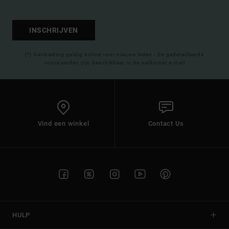
INSCHRIJVEN
(*) Aanbieding geldig online voor nieuwe leden - De gedetailleerde
voorwaarden zijn beschikbaar in de welkomst e-mail
Vind een winkel
Contact Us
HULP