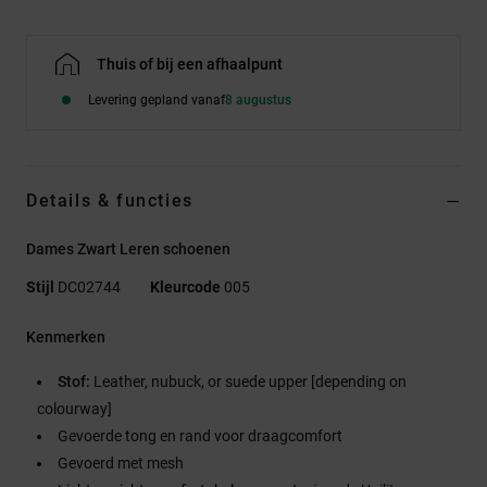
Thuis of bij een afhaalpunt
Levering gepland vanaf
8 augustus
Details & functies
Dames Zwart Leren schoenen
Stijl
DC02744
Kleurcode
005
Kenmerken
Stof:
Leather, nubuck, or suede upper [depending on
colourway]
Gevoerde tong en rand voor draagcomfort
Gevoerd met mesh