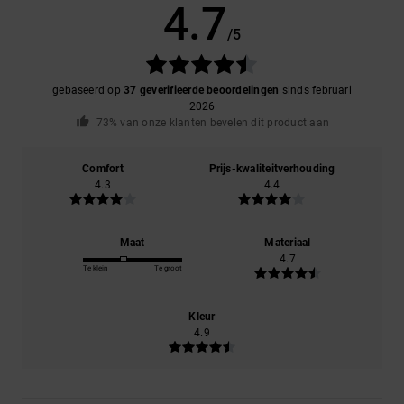
4.7
/5
gebaseerd op
37 geverifieerde beoordelingen
sinds februari
2026
73% van onze klanten bevelen dit product aan
Comfort
Prijs-kwaliteitverhouding
4.3
4.4
Maat
Materiaal
4.7
Te klein
Te groot
Kleur
4.9