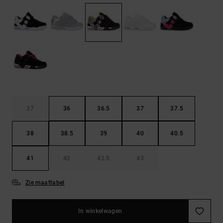
FAQ
Riemen &
bekijken
portemonnees
37
36
36.5
37
37.5
38
38.5
39
40
40.5
41
42
42.5
43
Zie maattabel
In winkelwagen