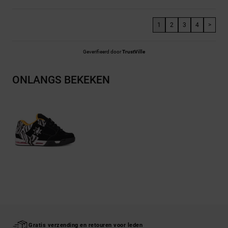
1
2
3
4
>
Geverifieerd door
TrustVille
ONLANGS BEKEKEN
Gratis verzending en retouren voor leden