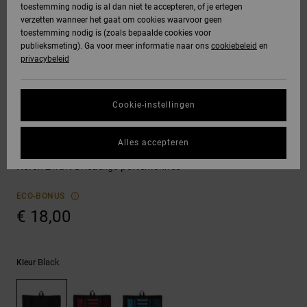
toestemming nodig is al dan niet te accepteren, of je ertegen
Freedom
jassen
verzetten wanneer het gaat om cookies waarvoor geen
DC Star
Hoodies &
Jeans, broeken
toestemming nodig is (zoals bepaalde cookies voor
SNOWBOARD
Hoodies &
Unisex
Alles
Handschoenen
sweatshirts
& shorts
publieksmeting). Ga voor meer informatie naar ons
cookiebeleid
en
Gegevensbescherming
sweatshirts
Broeken &
weergeven
privacybeleid
Roammax
chino's
HELP &
Alles
Accessoires
Alles
Maattabel
CONTACT
Overhemden &
weergeven
weergeven
Cookie-instellingen
Onyx
poloshirts
Shorts
Alles
Portemonnees
STORE
Start een gesprek
weergeven
Alles accepteren
om het snelste
AT-2
LOCATOR
Jeans, broeken
Boardshorts
Ripper
antwoord op je
& shorts
Heren Zwart Driedelige portemonnee
vraag te krijgen.
Liquid Fuego
CADEAUKAART
Alles
ECO-BONUS
Gesprek starten
Mutsen &
weergeven
€ 18,00
petten
VERLANGLIJST
Vind antwoorden
op de meest
Tassen &
gestelde vragen
Black
Kleur
en ons
rugzakken
contactformulier.