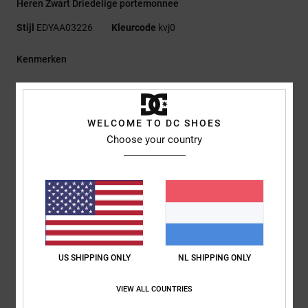
Heren Zwart Driedelige portemonnee
Stijl
EDYAA03226
Kleurcode
kvj0
Kenmerken
Stof:
100% Gerecycled Polyester Platbinding 600D
Drieluik-model
Binnenvak
WELCOME TO DC SHOES
Muntvakje met rits
Choose your country
Kaartsleuven
Mesh insteekvak
Klittenbandsluiting
DCSHOECOUSA-logo-opdruk
RE/SOLVE-hangtag
Afmetingen:
8,5 Cm H X 11,5 Cm B
US SHIPPING ONLY
NL SHIPPING ONLY
Samenstelling
[Hoofdstof] 100% gerecycled polyester
VIEW ALL COUNTRIES