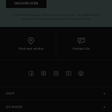
INSCHRIJVEN
(*) Aanbieding geldig online voor nieuwe leden - De gedetailleerde
voorwaarden zijn beschikbaar in de welkomst e-mail
Vind een winkel
Contact Us
HULP
DC SHOES