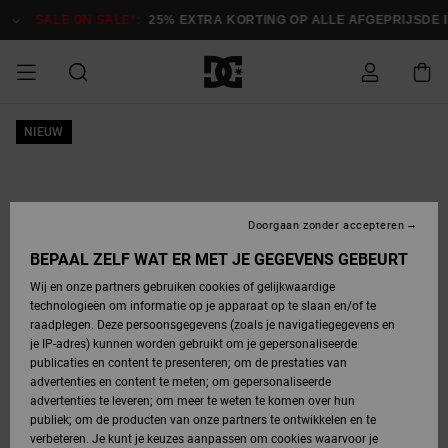
Ga
naar
SALE ON SALE*:
25% EXTRA KORTING OP ALLE AFGEPRIJSDE IT
Productinformatie
SALE ON SALE
NIEUW
HEREN SALE
ESSENTIALS
ESSENTIALS
ESSENTIALS
SKATESHOP
SNOWBOARDSHOP
Toegang tot
Schoenen
Schoenen
Sale schoenen
Stag
Astrix
Nieuwe
Nieuwe
Petten &
Chelsea
Pixie
Nieuwe
Snowboardjassen
Court Graffik
Nieuwe
Nieuwe
Petten &
Skateschoenen
Team
Snowboardjassen
Snowboardschoene
Boots
mijn bestelling
Collectie
Collectie
hoeden
Collectie
Collectie
Collectie
hoeden
HEREN
DAMES SALE
HIGHLIGHTS
HIGHLIGHTS
SCHOENEN
GEMEENSCHAP
DAMES
Kleding
Snow
Kleding
Court Graffik
Ducati
Court Graffik
Astrix
Snowboardbroeken
Pure
Alles
Snowboardbroeken
Snowboardjassen
Snowboardjassen
Levering
SNOWBOARDSHOP
Skateschoenen
Sweatshirts
Mutsen
Sneakers
Skate
T-Shirts
Mutsen
weergeven
Doorgaan zonder accepteren
DAMES
KINDEREN
SCHOENEN
SCHOENEN
KLEDING
Accessoires
Sale
Lynx
DC Command
View All
DC Command
Alles
Stag
Snowboardschoene
Snowboardbroeken
Snowboardbroeken
BEPAAL ZELF WAT ER MET JE GEGEVENS GEBEURT
Retouren
SALE
KINDEREN
accessoires
Sneakers
T-Shirts
Tassen &
Skate
weergeven
Baby schoenen
Hoodies &
Tassen &
Wij en onze partners gebruiken cookies of gelijkwaardige
SNOWBOARDSHOP
rugzakken
sweatshirts
rugzakken
technologieën om informatie op je apparaat op te slaan en/of te
KINDEREN
KLEDING
KLEDING
ACCESSOIRES
SNOW
Pure
Manteca
Manteca
Winterlaarzen
Accessoires
Mutsen
raadplegen. Deze persoonsgegevens (zoals je navigatiegegevens en
Betaling
Sale snow-
Slippers
Overhemden
Slippers
Sneakers
je IP-adres) kunnen worden gebruikt om je gepersonaliseerde
artikelen
Alles
Jasjes &
Alles
publicaties en content te presenteren; om de prestaties van
SKATE
ACCESSOIRES
T-Shirts
Net
Construct
Best Sellers
Polair fleeces
Alles
Alles
weergeven
jassen
weergeven
advertenties en content te meten; om gepersonaliseerde
Giftcard
Winterlaarzen
Jeans
Snowboardschoene
Alles
& softshells
weergeven
weergeven
advertenties te leveren; om meer te weten te komen over hun
Jasjes &
weergeven
publiek; om de producten van onze partners te ontwikkelen en te
COURT
Jasjes &
Alles
Ascend
jassen
Overhemden
verbeteren. Je kunt je keuzes aanpassen om cookies waarvoor je
Quiksilver
GRAFFIK
jassen
weergeven
Snowboardschoene
Jasjes &
Unisex
Mutsen